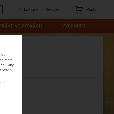
Košík
Kontakty
Přihlásit se
Navigace
PRÁCE VE VÝŠKÁCH
VÝPRODEJ
tzv.
 co máte
bně. Díky
alýzách,
e dostupnosti
e, a