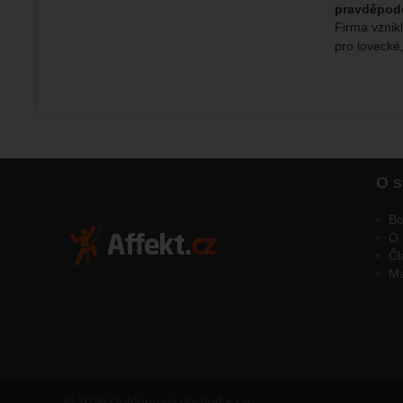
pravděpodo
Firma vznikl
pro lovecké
O s
Bo
O 
Čl
M
© 2026 Outdoorový obchod s.r.o.