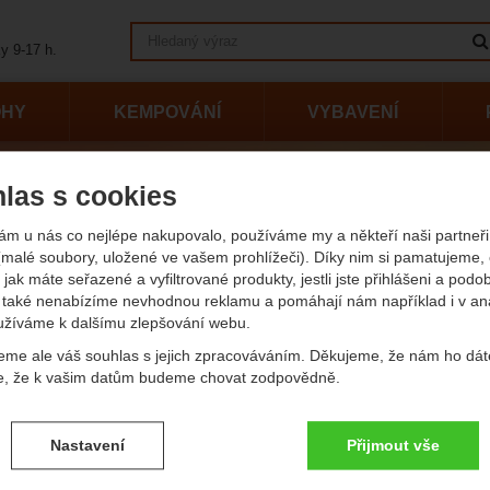
Vyhledávání
y 9-17 h.
OHY
KEMPOVÁNÍ
VYBAVENÍ
las s cookies
ýrobci
Lansky
ky
ám u nás co nejlépe nakupovalo, používáme my a někteří naši partneři 
(malé soubory, uložené ve vašem prohlížeči). Díky nim si pamatujeme,
 jak máte seřazené a vyfiltrované produkty, jestli jste přihlášeni a podo
také nenabízíme nevhodnou reklamu a pomáhají nám například i v an
vější
Nejlevnější
Nejdražší
Od nejprodávanějších
Podl
užíváme k dalšímu zlepšování webu.
kty
eme ale váš souhlas s jejich zpracováváním. Děkujeme, že nám ho dát
e, že k vašim datům budeme chovat zodpovědně.
Lansky Quick Fix
vení souhlasů s kategoriemi cookies
Nastavení
Přijmout vše
.
ké
-
bez těchto cookies náš web nebude fungovat
ické