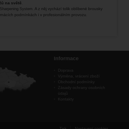
žů na světě
.
. A z něj vychází tolik oblíbené brousky
e Sharpening System
domácích podmínkách i v profesionálním provozu.
Informace
Doprava
Výměna, vrácení zboží
Obchodní podmínky
Zásady ochrany osobních
údajů
Kontakty
Tisk
Nastavení cookies