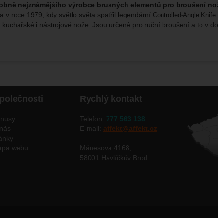
bně nejznámějšího výrobce brusných elementů pro broušení no
a v roce 1979, kdy světlo světa spatřil legendární
Controlled-Angle Knif
, kuchařské i nástrojové nože. Jsou určené pro ruční broušení a to v 
polečnosti
Rychlý kontakt
nusy
Telefon:
777 563 138
nás
E-mail:
affekt@affekt.cz
ánky
apa webu
Mánesova 4168,
58001 Havlíčkův Brod