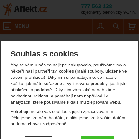
777 563 138
objednávky telefonicky 9-17 h.
Košík
MENU
Uživatel
Vyhledáván
Lizard
Affekt.cz
Výrobci
Souhlas s cookies
Lizard
Aby se vám u nás co nejlépe nakupovalo, používáme my a
V sekci není žádný produkt.
někteří naši partneři tzv. cookies (malé soubory, uložené ve
vašem prohlížeči). Díky nim si pamatujeme, co máte v
košíku, jak máte seřazené a vyfiltrované produkty, jestli jste
přihlášeni a podobně. Díky nim vám také nenabízíme
Lizard je u nás jeden z nejznámějších výrobců outdoorových
nevhodnou reklamu a pomáhají nám například i v
sandálů. Byla založena v rce 1992. Pochází ze severu Itálie, z
analýzách, které používáme k dalšímu zlepšování webu.
Trenta.
Jsou určené pro využití na suchu, pak mají obvykle koženou
Potřebujeme ale váš souhlas s jejich zpracováváním.
stélku nebo ve vodě a tam je stélka neoprénová nebo z umělé
Děkujeme, že nám ho dáte, a slibujeme, že k vašim datům
kůže. Specialitou sándálů Lizard jsou průběžné pásky, které
budeme chovat zodpovědně.
prochází pod celou podrážkou, nejsou vlepované a nevytrhávají
se.
Nastavení souhlasů s kategoriemi