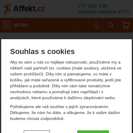
777 563 138
objednávky telefonicky 9-17 h.
Košík
MENU
Uživatel
Vyhledáván
Nebo
Affekt.cz
Výrobci
Souhlas s cookies
Nebo
Aby se vám u nás co nejlépe nakupovalo, používáme my a
V sekci není žádný produkt.
někteří naši partneři tzv. cookies (malé soubory, uložené ve
vašem prohlížeči). Díky nim si pamatujeme, co máte v
košíku, jak máte seřazené a vyfiltrované produkty, jestli jste
přihlášeni a podobně. Díky nim vám také nenabízíme
nevhodnou reklamu a pomáhají nám například i v
analýzách, které používáme k dalšímu zlepšování webu.
Potřebujeme ale váš souhlas s jejich zpracováváním.
Děkujeme, že nám ho dáte, a slibujeme, že k vašim datům
budeme chovat zodpovědně.
Nastavení souhlasů s kategoriemi