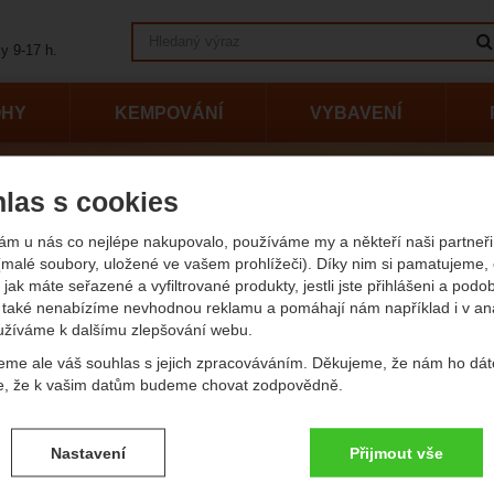
Vyhledávání
y 9-17 h.
OHY
KEMPOVÁNÍ
VYBAVENÍ
las s cookies
ýrobci
Neofeu
eu
ám u nás co nejlépe nakupovalo, používáme my a někteří naši partneři 
(malé soubory, uložené ve vašem prohlížeči). Díky nim si pamatujeme,
 jak máte seřazené a vyfiltrované produkty, jestli jste přihlášeni a podo
také nenabízíme nevhodnou reklamu a pomáhají nám například i v an
vání podle parametrů
(Kč)
užíváme k dalšímu zlepšování webu.
eme ale váš souhlas s jejich zpracováváním. Děkujeme, že nám ho dát
e, že k vašim datům budeme chovat zodpovědně.
-
Kč
vení souhlasů s kategoriemi cookies
Nastavení
Přijmout vše
vější
Nejlevnější
Nejdražší
Od nejprodávanějších
Podl
.
ké
-
bez těchto cookies náš web nebude fungovat
ické