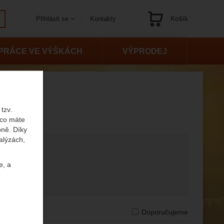
Košík
Kontakty
Přihlásit se
Navigace
PRÁCE VE VÝŠKÁCH
VÝPRODEJ
tzv.
 co máte
bně. Díky
alýzách,
e, a
e dostupnosti
Doporučujeme