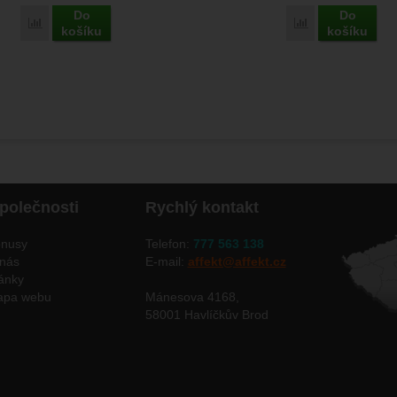
Do
Do
Přidat 'Neofeu Karabina ocelová šroubovací' k porovnání
Přidat 'Neofeu Ba
košíku
košíku
polečnosti
Rychlý kontakt
nusy
Telefon:
777 563 138
nás
E-mail:
affekt@affekt.cz
ánky
apa webu
Mánesova 4168,
58001 Havlíčkův Brod