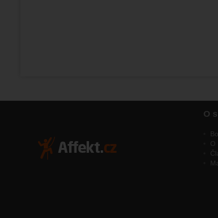
O s
Bo
O 
Čl
M