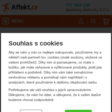
777 563 138
objednávky telefonicky 9-17 h.
Košík
MENU
Uživatel
Vyhledáván
Osprey
Affekt.cz
Výrobci
Souhlas s cookies
Osprey
Aby se vám u nás co nejlépe nakupovalo, používáme my a
někteří naši partneři tzv. cookies (malé soubory, uložené ve
Od
Podle
vašem prohlížeči). Díky nim si pamatujeme, co máte v
Nejzajímavější
Nejlevnější
Nejdražší
nejprodávanějších
dostupnosti
košíku, jak máte seřazené a vyfiltrované produkty, jestli jste
přihlášeni a podobně. Díky nim vám také nenabízíme
Produkty
nevhodnou reklamu a pomáhají nám například i v
analýzách, které používáme k dalšímu zlepšování webu.
Osprey Sportlite 15
Potřebujeme ale váš souhlas s jejich zpracováváním.
Děkujeme, že nám ho dáte, a slibujeme, že k vašim datům
budeme chovat zodpovědně.
Nastavení souhlasů s kategoriemi