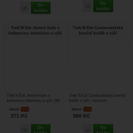
Do
Do
Přidat 'Trek’N Eat Sýrov
Přidat 'Trek’N Eat Těstoviny s barevnou zeleninovou směsí' k
košíku
košíku
Trek’N Eat Jemné kuře s
Trek’N Eat Cestovatelský
krémovou zeleninou a rýží
hovězí kotlík s rýží
Trek’N Eat Jemné kuře s
Trek’N Eat Cestovatelský hovězí
krémovou zeleninou a rýží 240
kotlík s rýží: cestovní
g: je strava pro cestování
vymražená strava pro cestování
405
Kč
-8 %
389
Kč
-7 %
nalehko, kdy máte vymražené...
nalehko. Stačí...
371
Kč
360
Kč
Do
Do
Přidat 'Trek’N Eat Jemné kuře s krémovou zeleninou a rýží' k
Přidat 'Trek’N Eat Cestov
košíku
košíku