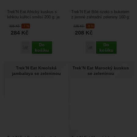
Trek’N Eat Africký kuskus s
Trek’N Eat Bílé rizoto s buketem
lehkou kuřecí směsí 200 g: je
z jemné zahradní zeleniny 160 g:
lehké a sbalitelné expediční jídlo
je lehké a sbalitelné expediční
305
Kč
-7 %
225
Kč
-8 %
pro cesty,...
jídlo...
284
Kč
208
Kč
Do
Do
Přidat 'Trek’N Eat Africký kuskus s lehkou kuřecí směsí' k po
Přidat 'Trek’N Eat Bílé r
košíku
košíku
Trek’N Eat Kreolská
Trek’N Eat Marocký kuskus
jambalaya se zeleninou
se zeleninou