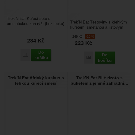
Trek’N Eat Kuřecí soté s
Trek’N Eat Těstoviny s křehkým
aromatickou kari rýží (bez lepku)
kuřetem, smetanou a listovým
200 g: je lehké a sbalitelné
špenátem 150 g: je lehké a
expediční jídlo...
249
Kč
-10 %
sbalitelné expediční...
284
Kč
223
Kč
Do
Do
Přidat 'Trek’N Eat Kuřecí soté s aromatickou kari rýží (bez le
košíku
Přidat 'Trek’N Eat Těsto
košíku
Trek’N Eat Africký kuskus s
Trek’N Eat Bílé rizoto s
lehkou kuřecí směsí
buketem z jemné zahradní…