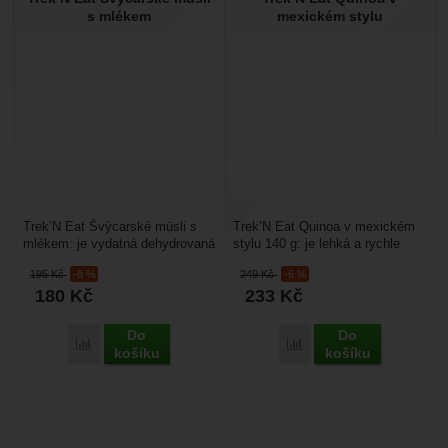
s mlékem
mexickém stylu
Trek’N Eat Švýcarské müsli s
Trek’N Eat Quinoa v mexickém
mlékem: je vydatná dehydrovaná
stylu 140 g: je lehká a rychle
snídaně na cesty nebo expedice.
připravitelná expediční strava pro
195
Kč
-8 %
249
Kč
-6 %
Je to müsli...
vegetariány,...
180
Kč
233
Kč
Do
Do
Přidat 'Trek’N Eat Švýcarské müsli s mlékem' k porovnání
Přidat 'Trek’N Eat Quino
košíku
košíku