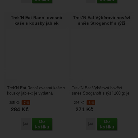
Trek’N Eat Ranní ovesná
Trek’N Eat Výběrová hovězí
kaše s kousky jablek
směs Stroganoff s rýží
Trek’N Eat Ranní ovesná kaše s
Trek’N Eat Výběrová hovězí
kousky jablek: je vydatná
směs Stroganoff s rýží 160 g: je
dehydrovaná snídaně na cesty
cestovní strava, je vhodné na
305
Kč
-7 %
295
Kč
-8 %
nebo expedice....
cestování s...
284
Kč
271
Kč
Do
Do
Přidat 'Trek’N Eat Ranní ovesná kaše s kousky jablek' k poro
Přidat 'Trek’N Eat Výběr
košíku
košíku