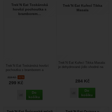
Trek’N Eat Toskánská
Trek’N Eat Kuřecí Tikka
hovězí pochoutka s
Masala
bramborem…
Trek’N Eat Kuřecí Tikka Masala:
Trek’N Eat Toskánská hovězí
je dehydrované jídlo vhodné na
pochoutka s bramborem a
cestování s kompletním
fazolemi: je dehydrované jídlo
vybavením v batohu....
319
Kč
-6 %
vhodné na cestování...
284
Kč
299
Kč
Do
Do
Přidat 'Trek’N Eat Kuřec
košíku
Přidat 'Trek’N Eat Toskánská hovězí pochoutka s bramborem a
košíku
Trek’N Eat Švýcarské müsli
Trek’N Eat Quinoa v