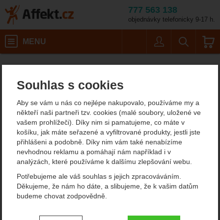
777 563 138
objednávky telefonicky 9-17 h.
Košík
MENU
Uživatel
Vyhledáván
Trek’N Eat
Affekt.cz
Výrobci
Souhlas s cookies
Trek’N Eat
Aby se vám u nás co nejlépe nakupovalo, používáme my a
někteří naši partneři tzv. cookies (malé soubory, uložené ve
Filtrování podle parametrů
vašem prohlížeči). Díky nim si pamatujeme, co máte v
košíku, jak máte seřazené a vyfiltrované produkty, jestli jste
CENA (KČ)
přihlášeni a podobně. Díky nim vám také nenabízíme
Od
Podle
nevhodnou reklamu a pomáhají nám například i v
Nejzajímavější
Nejlevnější
Nejdražší
nejprodávanějších
dostupnosti
analýzách, které používáme k dalšímu zlepšování webu.
-
Kč
Potřebujeme ale váš souhlas s jejich zpracováváním.
Produkty
Děkujeme, že nám ho dáte, a slibujeme, že k vašim datům
Trek’N Eat Vegetariánské
Trek’N Eat Nadýchaná
budeme chovat zodpovědně.
nudle a la Bolognese
čokoládová pěna
Nastavení souhlasů s kategoriemi