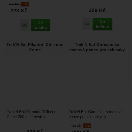
dehydrovaná snídaně na cesty
cestovní lyofilizovaná strava, je
235
Kč
-5 %
nebo expedice....
vhodné na cestování...
309
Kč
223
Kč
Do
Do
Přidat 'Trek’N Eat Barev
Přidat 'Trek’N Eat Míchaná vejce na šťavnaté cibulce' k porov
košíku
košíku
Trek’N Eat Pikantní Chili con
Trek’N Eat Gurmánská
Carne
masová pánev pro zálesáky
Trek’N Eat Pikantní Chili con
Trek’N Eat Gurmánská masová
Carne 200 g: je cestovní
pánev pro zálesáky: je
lyofilizovaná strava, je vhodné
vymražená (lyofylizovaná)
319
Kč
-6 %
na cestování s...
strava, díky tomu z ní je...
309
Kč