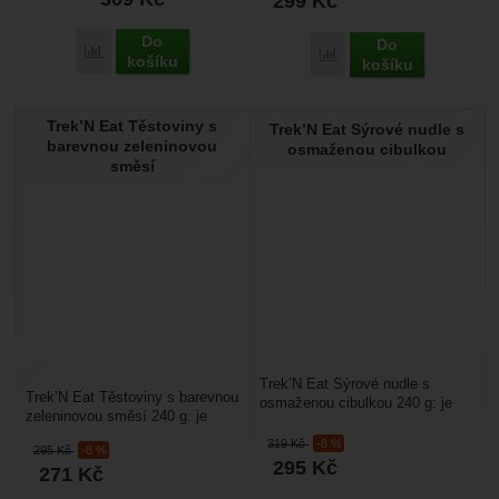
299
Kč
Do
Do
Přidat 'Trek’N Eat Pikantní Chili con Carne' k porovnání
Přidat 'Trek’N Eat Gurm
košíku
košíku
Trek’N Eat Těstoviny s
Trek’N Eat Sýrové nudle s
barevnou zeleninovou
osmaženou cibulkou
směsí
Trek’N Eat Sýrové nudle s
Trek’N Eat Těstoviny s barevnou
osmaženou cibulkou 240 g: je
zeleninovou směsí 240 g: je
strava pro cestování nalehko,
strava pro cestování nalehko,
kdy máte vymražené...
319
Kč
-8 %
295
Kč
-8 %
kdy máte vymražené...
295
Kč
271
Kč