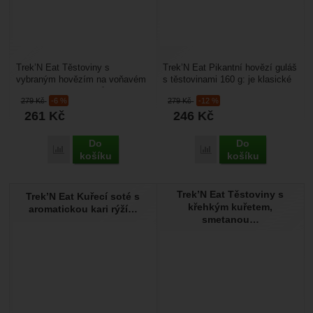
Trek’N Eat Těstoviny s
Trek’N Eat Pikantní hovězí guláš
vybraným hovězím na voňavém
s těstovinami 160 g: je klasické
koření na lovecký způsob 160 g:
pro milovníka tradiční chuti. Je
279
Kč
-6 %
279
Kč
-12 %
je klasické pro milovníka...
to...
261
Kč
246
Kč
Do
Do
Přidat 'Trek’N Eat Těstoviny s vybraným hovězím' k porovná
Přidat 'Trek’N Eat Pikant
košíku
košíku
Trek’N Eat Těstoviny s
Trek’N Eat Kuřecí soté s
křehkým kuřetem,
aromatickou kari rýží…
smetanou…