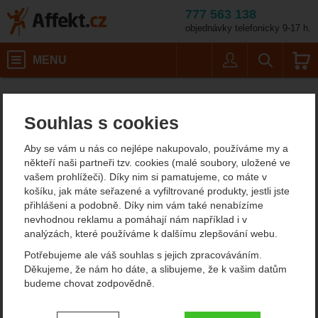
777 563 138
objednávky telefonicky 9-17 h.
Košík
MENU
Uživatel
Vyhledáván
Warp
Affekt.cz
Výrobci
Souhlas s cookies
Warp
Aby se vám u nás co nejlépe nakupovalo, používáme my a
někteří naši partneři tzv. cookies (malé soubory, uložené ve
Od
Podle
vašem prohlížeči). Díky nim si pamatujeme, co máte v
Nejzajímavější
Nejlevnější
Nejdražší
nejprodávanějších
dostupnosti
košíku, jak máte seřazené a vyfiltrované produkty, jestli jste
přihlášeni a podobně. Díky nim vám také nenabízíme
Produkty
nevhodnou reklamu a pomáhají nám například i v
analýzách, které používáme k dalšímu zlepšování webu.
Warp Easy Step
Potřebujeme ale váš souhlas s jejich zpracováváním.
Děkujeme, že nám ho dáte, a slibujeme, že k vašim datům
budeme chovat zodpovědně.
Nastavení souhlasů s kategoriemi