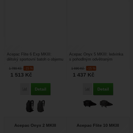
Acepac Flite 6 Exp MKIII:
Acepac Onyx 5 MKIII: ledvinka
dětský sportovní batoh o objemu
s pohodlným odvětraným
6 litrů který pomocí zipu po
zádovým systémem E3D a
1 780
Kč
-15 %
1 690
Kč
-15 %
obvodu lze ještě...
děleným bederním popruhem...
1 513
Kč
1 437
Kč
Detail
Detail
Přidat 'Acepac Flite 6 Exp MKIII' k porovnání
Přidat 'Acepac Onyx 5 M
Acepac Onyx 2 MKIII
Acepac Flite 10 MKIII