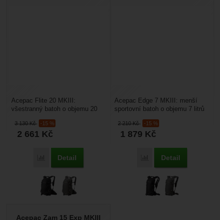
Acepac Flite 20 MKIII:
Acepac Edge 7 MKIII: menší
všestranný batoh o objemu 20
sportovní batoh o objemu 7 litrů
litrů s odnímatelným bederním
vhodný do města, do přírody,
3 130
Kč
-15 %
2 210
Kč
-15 %
pásem který lze nosit...
hodí se i pro...
2 661
Kč
1 879
Kč
Detail
Detail
Přidat 'Acepac Flite 20 MKIII' k porovnání
Přidat 'Acepac Edge 7 M
Acepac Zam 15 Exp MKIII