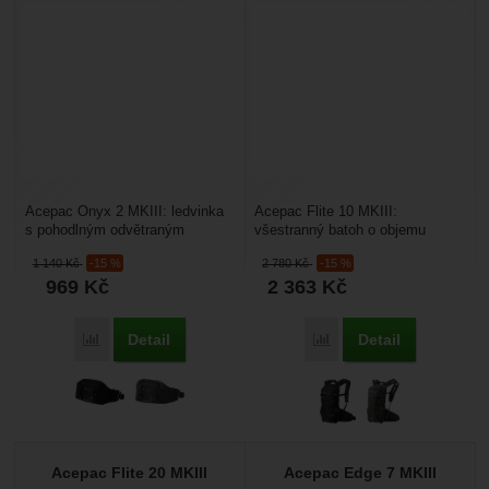
Acepac Onyx 2 MKIII: ledvinka
Acepac Flite 10 MKIII:
s pohodlným odvětraným
všestranný batoh o objemu
zádovým systémem E3D. Má
10 litrů s odnímatelným
1 140
Kč
-15 %
2 780
Kč
-15 %
objem 2 litry, uvnitř 4...
bederním pásem který lze
969
Kč
2 363
Kč
nosit...
Detail
Detail
Přidat 'Acepac Onyx 2 MKIII' k porovnání
Přidat 'Acepac Flite 10 
Acepac Flite 20 MKIII
Acepac Edge 7 MKIII