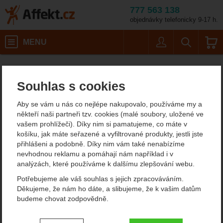
777 563 138
objednávky telefonicky 9-17 h.
Košík
MENU
Uživatel
Vyhledáván
Outdoorové batohy Acepac
Affekt.cz
Souhlas s cookies
Outdoorové batohy
Aby se vám u nás co nejlépe nakupovalo, používáme my a
Acepac
někteří naši partneři tzv. cookies (malé soubory, uložené ve
vašem prohlížeči). Díky nim si pamatujeme, co máte v
košíku, jak máte seřazené a vyfiltrované produkty, jestli jste
Filtrování podle parametrů
přihlášeni a podobně. Díky nim vám také nenabízíme
nevhodnou reklamu a pomáhají nám například i v
CENA (KČ)
analýzách, které používáme k dalšímu zlepšování webu.
OBJEM (L)
Od
Podle
Nejzajímavější
Nejlevnější
Nejdražší
Potřebujeme ale váš souhlas s jejich zpracováváním.
10
2
5
nejprodávanějších
1
dostupnosti
Děkujeme, že nám ho dáte, a slibujeme, že k vašim datům
-
Kč
15
2
6
1
budeme chovat zodpovědně.
Produkty
2
1
7
1
VÁHA (G)
Acepac Helmet Holder
Acepac Groundsheet MKII
Nastavení souhlasů s kategoriemi