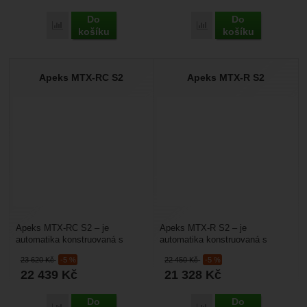
Do
Do
Přidat 'Apeks MTX-R + MTX-R Octopus' k porovnání
Přidat 'Apeks MTX-RC S3
košíku
košíku
Apeks MTX-RC S2
Apeks MTX-R S2
Apeks MTX-RC S2 – je
Apeks MTX-R S2 – je
automatika konstruovaná s
automatika konstruovaná s
ohledem na extrémně chladnou
ohledem na extrémně chladnou
23 620
Kč
-5 %
22 450
Kč
-5 %
vodu. Má proto
vodu. Má proto
22 439
Kč
21 328
Kč
maximalizovanou...
maximalizovanou...
Do
Do