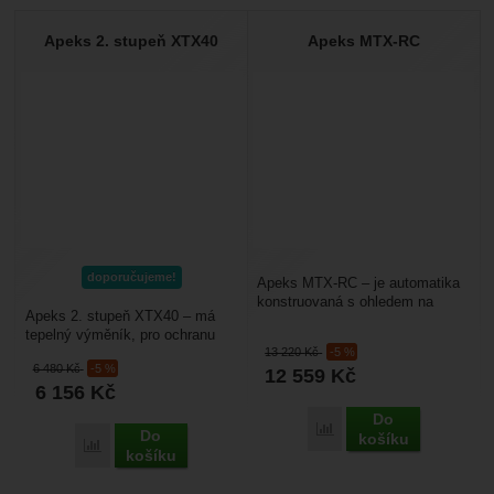
Apeks 2. stupeň XTX40
Apeks MTX-RC
doporučujeme!
Apeks MTX-RC – je automatika
konstruovaná s ohledem na
Apeks 2. stupeň XTX40 – má
extrémně chladnou vodu pro
tepelný výměník, pro ochranu
experimentální potápěčské...
13 220
Kč
-5 %
před zamrznutím octopusu. Hodí
6 480
Kč
-5 %
12 559
Kč
se i do studené...
6 156
Kč
Do
Přidat 'Apeks MTX-RC' 
Do
košíku
Přidat 'Apeks 2. stupeň XTX40' k porovnání
košíku