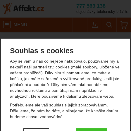
777 563 138
objednávky telefonicky 9-17 h.
Košík
MENU
Uživatel
Vyhledáván
Potápěčské vybavení Apeks
Affekt.cz
Vybavení
Souhlas s cookies
Potápěčské vybavení
Aby se vám u nás co nejlépe nakupovalo, používáme my a
Apeks
někteří naši partneři tzv. cookies (malé soubory, uložené ve
vašem prohlížeči). Díky nim si pamatujeme, co máte v
Základní vybavením přístrojového potápěče je jeho automatika,
košíku, jak máte seřazené a vyfiltrované produkty, jestli jste
na její spolehlivosti a schopnosti nezamrznout závisí váš život. A
přihlášeni a podobně. Díky nim vám také nenabízíme
právě proto pro vás máme Apeks - výrobce potápěčského
nevhodnou reklamu a pomáhají nám například i v
vybavení z Anglie.
analýzách, které používáme k dalšímu zlepšování webu.
Země, kde panují pod vodou tvrdé podmínky, které oceníte i
Potřebujeme ale váš souhlas s jejich zpracováváním.
našich studených vodách nebo rakouských jezerech, které máte z
Děkujeme, že nám ho dáte, a slibujeme, že k vašim datům
ČR téměř na dohled. Díky tomu návrh konstrukce i testování
budeme chovat zodpovědně.
probíhá v tvrdých podmínkách a na jejich automatiky se můžete
spolehnout.
Nastavení souhlasů s kategoriemi