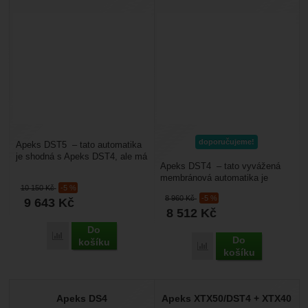
doporučujeme!
Apeks DST5 – tato automatika
je shodná s Apeks DST4, ale má
Apeks DST4 – tato vyvážená
navíc 1 axiální středotlaký
membránová automatika je
výstup pro speciální...
10 150
Kč
-5 %
shodná s Apeks DS4, ale má
8 960
Kč
-5 %
9 643
Kč
navíc 2 vysokotlaké porty...
8 512
Kč
Do
Přidat 'Apeks DST5' k porovnání
Do
košíku
Přidat 'Apeks DST4' k p
košíku
Apeks DS4
Apeks XTX50/DST4 + XTX40