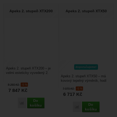
Apeks 2. stupeň XTX200
Apeks 2. stupeň XTX50
doporučujeme!
Apeks 2. stupeň XTX200 – je
velmi esteticky vyvedený 2.
Apeks 2. stupeň XTX50 – má
stupeň. Má kovový tepelný
kovový tepelný výměník, hodí
výměník, hodí se do...
8 260
Kč
-5 %
se do studené vody, kde vám
7 070
Kč
-5 %
7 847
Kč
zabrání zamrznutí...
6 717
Kč
Do
Přidat 'Apeks 2. stupeň XTX200' k porovnání
Do
košíku
Přidat 'Apeks 2. stupeň 
košíku