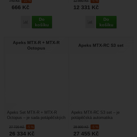
740
Kč
-10 %
12 980
Kč
-5 %
Chrání jej před...
proto maximalizovanou...
666
Kč
12 331
Kč
Do
Do
Přidat 'Apeks Pružný závěs na krk' k porovnání
Přidat 'Apeks MTX-R' k 
košíku
košíku
Apeks MTX-R + MTX-R
Apeks MTX-RC S3 set
Octopus
Apeks Set MTX-R + MTX-R
Apeks MTX-RC S3 set – je
Octopus – je sada potápěčských
potápěčská automatika
automatik včetně octopusu,
konstruovaná s ohledem na
27 720
Kč
-5 %
28 900
Kč
-5 %
které se hodí do chladné...
extrémně chladnou vodu. Má
26 334
Kč
27 455
Kč
proto...