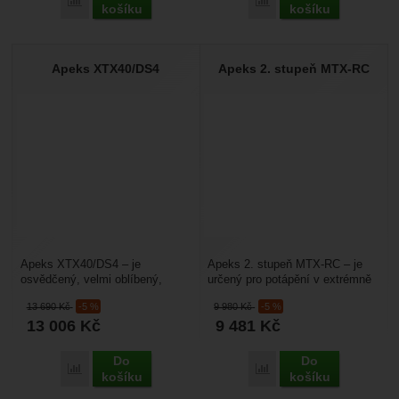
Přidat 'Apeks MTX-RC S2' k porovnání
Přidat 'Apeks MTX-R S2'
košíku
košíku
Apeks XTX40/DS4
Apeks 2. stupeň MTX-RC
Apeks XTX40/DS4 – je
Apeks 2. stupeň MTX-RC – je
osvědčený, velmi oblíbený,
určený pro potápění v extrémně
konstrukčně jednoduchý a
chladné vodě. Má kovový
13 690
Kč
-5 %
9 980
Kč
-5 %
spolehlivý 1. stupeň, který...
tepelný výměník, hodí...
13 006
Kč
9 481
Kč
Do
Do
Přidat 'Apeks XTX40/DS4' k porovnání
Přidat 'Apeks 2. stupeň
košíku
košíku