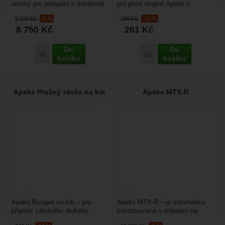
určený pro potápění v extrémně
pro první stupně Apeks s
chladné vodě. Má kovový
připojením DINvnitřní závit G
9 210
Kč
-5 %
290
Kč
-10 %
tepelný výměník, hodí...
5/8náhradní o-kroužek...
8 750
Kč
261
Kč
Do
Do
Přidat 'Apeks 2. stupeň MTX-R' k porovnání
Přidat 'Apeks Kryt DIN' 
košíku
košíku
Apeks Pružný závěs na krk
Apeks MTX-R
Apeks Bungee na krk – pro
Apeks MTX-R – je automatika
připnutí záložního druhého
konstruovaná s ohledem na
stupně na krk pro potápění DIR.
extrémně chladnou vodu. Má