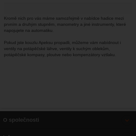
Kromě nich pro vás máme samozřejmě v nabídce hadice mezi
prvním a druhým stupněm, manometry a jiné instrumenty, které
napojujete na automatiku.
Pokud jste kouzlu Apeksu propadli, můžeme vám nabídnout i
ventily na potápěčské láhve, ventily k suchým oblekům,
potápěčské kompasy, ploutve nebo kompenzátory vztlaku.
O společnosti
Bonusy