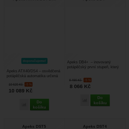
doporučujeme!
Apeks DB4+ – inovovaný
potápěčský první stupeň, který
Apeks ATX40/DS4 – osvědčená
kombinuje roky osvědčený první
potápěčská automatika určená
stupeň DS4 a MTX...
8 490
Kč
-5 %
pro potápění v moři i v našich –
10 620
Kč
-5 %
8 066
Kč
tedy studených...
10 089
Kč
Do
Přidat 'Apeks DB4+' k p
Do
košíku
Přidat 'Apeks ATX40/DS4 DIN' k porovnání
košíku
Apeks DST5
Apeks DST4