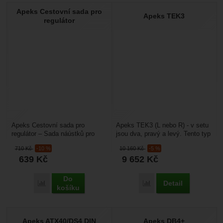
Apeks Cestovní sada pro
Apeks TEK3
regulátor
Apeks Cestovní sada pro
Apeks TEK3 (L nebo R) - v setu
regulátor – Sada náústků pro
jsou dva, pravý a levý. Tento typ
základní opravy regulátoru. V
potápěčských automatik je
710
Kč
-10 %
10 160
Kč
-5 %
dodávce je jeden ks.
určený samozřejmě...
639
Kč
9 652
Kč
Do
Detail
Přidat 'Apeks Cestovní sada pro regulátor' k porovnání
Přidat 'Apeks TEK3' k p
košíku
Apeks ATX40/DS4 DIN
Apeks DB4+