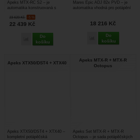
Apeks MTX-RC S2 – je
Mares Epic ADJ 82x PVD – je
automatika konstruovaná s
automatika vhodná pro potápění
ohledem na extrémně chladnou
ve studené vodě. Má dva
23 620
Kč
-5 %
vodu. Má proto
vysokotlaké výstupy...
18 216
Kč
22 439
Kč
maximalizovanou...
Do
Do
Porovnat
Porovnat
košíku
košíku
Apeks MTX-R + MTX-R
Apeks XTX50/DST4 + XTX40
Octopus
Apeks XTX50/DST4 + XTX40 –
Apeks Set MTX-R + MTX-R
kompletní potápěčská
Octopus – je sada potápěčských