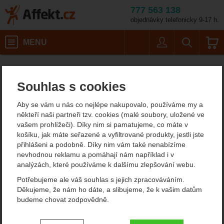
777 563 138
objednávky telefonicky 9-17 h.
Košík
MENU
Uživatel
Vyhledáván
Apeks M
Potápěčské vybavení
Potápěčské automatiky
Affekt.cz
Vybavení
Potápěčské automatiky - komplety
Souhlas s cookies
Apeks MTX-R S2
Aby se vám u nás co nejlépe nakupovalo, používáme my a
potápěčská automatika
někteří naši partneři tzv. cookies (malé soubory, uložené ve
vašem prohlížeči). Díky nim si pamatujeme, co máte v
košíku, jak máte seřazené a vyfiltrované produkty, jestli jste
přihlášeni a podobně. Díky nim vám také nenabízíme
Fotografie
nevhodnou reklamu a pomáhají nám například i v
analýzách, které používáme k dalšímu zlepšování webu.
Potřebujeme ale váš souhlas s jejich zpracováváním.
Děkujeme, že nám ho dáte, a slibujeme, že k vašim datům
budeme chovat zodpovědně.
Nastavení souhlasů s kategoriemi