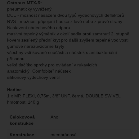
Octopus MTX-R:
pneumaticky vyvážený
DCE - možnost nasazení dvou typů výdechových deflektorů
RVS - možnost připojení hadice z levé nebo z pravé strany
Nastavení nádechového odporu
masivní tepelný výměník v okolí sedla proti zamrnutí 2. stupně
kovem zesílený přední kryt pro další zvýšení tepelné vodivosti
gumové nárazuvzdorné kryty
všechny vstřikované součásti a náústek s antibakteriální
přísadou
velké tlačítko sprchy pro ovládaní v rukavicích
anatomický "Comfobite" náústek
silikonový výdechový ventil
Hadice
1 x MP, FLEXI, 0,75m, 3/8" UNF, černá, DOUBLE SWIVEL
hmotnost: 140 g
Parametry
Celokovová
Ano
konstrukce
Konstrukce
membránová