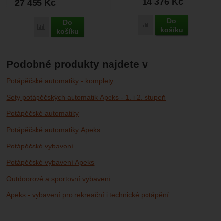
14 376
Kč
27 455
Kč
proto...
Do
Do
Porovnat
Porovnat
košíku
košíku
Podobné produkty najdete v
Potápěčské automatiky - komplety
Sety potápěčských automatik Apeks - 1. i 2. stupeň
Potápěčské automatiky
Potápěčské automatiky Apeks
Potápěčské vybavení
Potápěčské vybavení Apeks
Outdoorové a sportovní vybavení
Apeks - vybavení pro rekreační i technické potápění