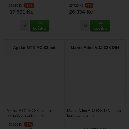
automatika určená do studené
automatik včetně octopusu,
19 990
Kč
-10 %
27 720
Kč
-5 %
vody včetně octopusu. Už...
které se hodí do chladné...
17 991
Kč
26 334
Kč
Do
Do
Porovnat
Porovnat
košíku
košíku
Apeks MTX-RC S3 set
Mares Atlas ADJ 62X DIN
Apeks MTX-RC S3 set – je
Mares Atlas ADJ 62X DIN – tato
potápěčská automatika
kompaktní plicní
konstruovaná s ohledem na
automatika obsahuje 1. stupeň s
28 900
Kč
-5 %
extrémně chladnou vodu. Má
vyváženým pístem, který...