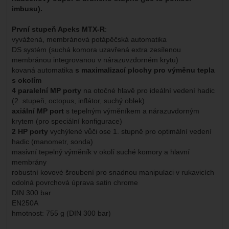
imbusu).
První stupeň Apeks MTX-R
:
vyvážená, membránová potápěčská automatika
DS systém (suchá komora uzavřená extra zesílenou
membránou integrovanou v nárazuvzdorném krytu)
kovaná automatika
s maximalizací plochy pro výměnu tepla
s okolím
4 paralelní MP porty
na otočné hlavě pro ideální vedení hadic
(2. stupeň, octopus, inflátor, suchý oblek)
axiální MP port
s tepelným výměníkem a nárazuvdorným
krytem (pro speciální konfigurace)
2 HP porty
vychýlené vůči ose 1. stupně pro optimální vedení
hadic (manometr, sonda)
masivní tepelný výměník v okolí suché komory a hlavní
membrány
robustní kovové šroubení pro snadnou manipulaci v rukavicích
odolná povrchová úprava satin chrome
DIN 300 bar
EN250A
hmotnost: 755 g (DIN 300 bar)