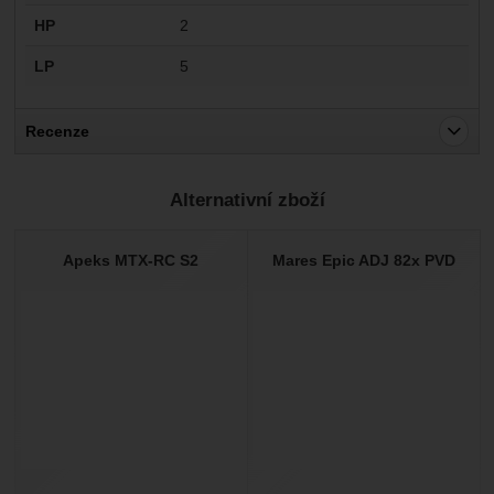
HP
2
LP
5
Recenze
Pro vkládání recenzí je nutné se přihlásit.
Alternativní zboží
Recenze
Nebyla přidána žádná recenze.
Apeks MTX-RC S2
Mares Epic ADJ 82x PVD