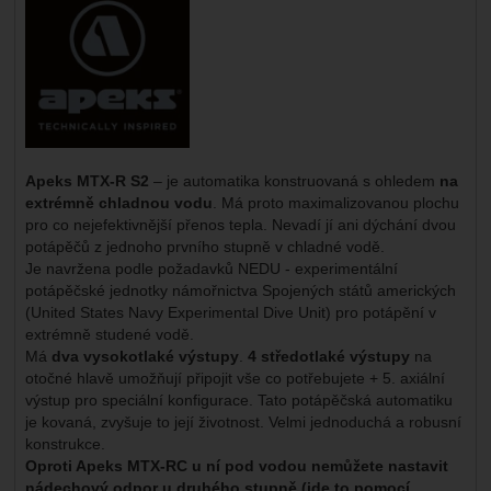
Apeks MTX-R S2
– je automatika konstruovaná s ohledem
na
extrémně chladnou vodu
. Má proto maximalizovanou plochu
pro co nejefektivnější přenos tepla. Nevadí jí ani dýchání dvou
potápěčů z jednoho prvního stupně v chladné vodě.
Je navržena podle požadavků NEDU - experimentální
potápěčské jednotky námořnictva Spojených států amerických
(United States Navy Experimental Dive Unit) pro potápění v
extrémně studené vodě.
Má
dva vysokotlaké výstupy
.
4 středotlaké výstupy
na
otočné hlavě umožňují připojit vše co potřebujete + 5. axiální
výstup pro speciální konfigurace. Tato potápěčská automatiku
je kovaná, zvyšuje to její životnost. Velmi jednoduchá a robusní
konstrukce.
Oproti Apeks MTX-RC u ní pod vodou nemůžete nastavit
nádechový odpor u druhého stupně (jde to pomocí