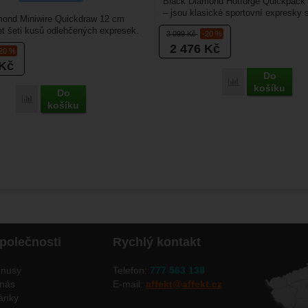
Black Diamond Hotforge Quickpack
– jsou klasické sportovní expresky 
mond Miniwire Quickdraw 12 cm
keylockem vhodné pro...
t šeti kusů odlehčených expresek.
3 099
Kč
-20 %
2 cm. Díky...
2 476
Kč
-20 %
Kč
Do
Přidat 'Black Di
košíku
Do
Přidat 'Black Diamond Miniwire Quickdraw 12 cm 6Pack' k porovnán
košíku
polečnosti
Rychlý kontakt
nusy
Telefon:
777 563 138
nás
E-mail:
affekt@affekt.cz
ánky