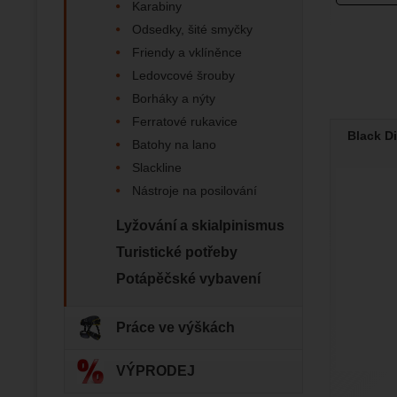
Karabiny
Zo
Marketin
Odsedky, šité smyčky
vhodné o
Friendy a vklíněnce
Ledovcové šrouby
Borháky a nýty
Ferratové rukavice
Black D
Batohy na lano
Slackline
Nástroje na posilování
Lyžování a skialpinismus
Turistické potřeby
Potápěčské vybavení
Práce ve výškách
VÝPRODEJ