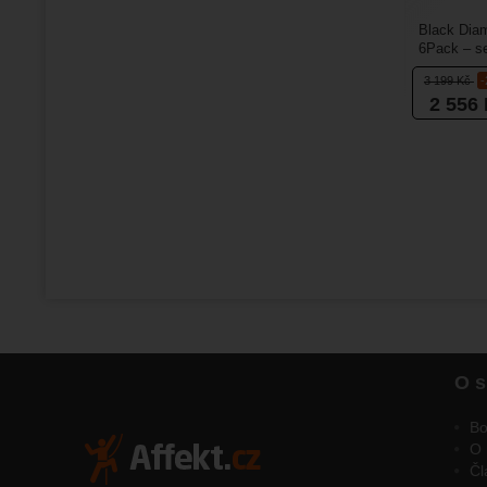
Black Dia
6Pack – se
Má délku 1
3 199
Kč
2 556
O s
Bo
O 
Čl