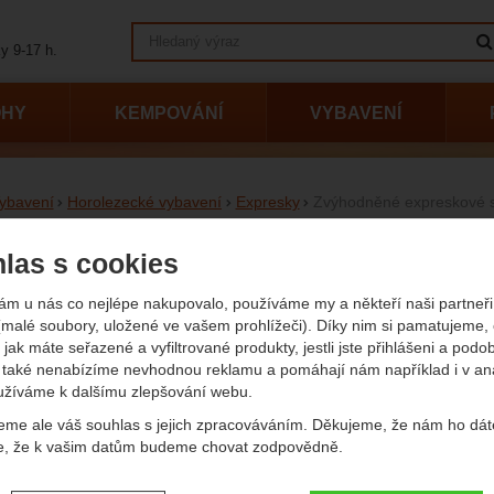
Vyhledávání
y 9-17 h.
OHY
KEMPOVÁNÍ
VYBAVENÍ
ybavení
Horolezecké vybavení
Expresky
Zvýhodněné expreskové s
odněné expreskové sety Bla
las s cookies
ám u nás co nejlépe nakupovalo, používáme my a někteří naši partneři 
vání podle parametrů
(Kč)
Váha (
(malé soubory, uložené ve vašem prohlížeči). Díky nim si pamatujeme,
 jak máte seřazené a vyfiltrované produkty, jestli jste přihlášeni a podo
také nenabízíme nevhodnou reklamu a pomáhají nám například i v an
užíváme k dalšímu zlepšování webu.
-
Kč
eme ale váš souhlas s jejich zpracováváním. Děkujeme, že nám ho dát
Nosnost otevřené karabiny (KN)
e, že k vašim datům budeme chovat zodpovědně.
Nosnost otevřené karabiny (KN)
obrazit
- Zobrazit