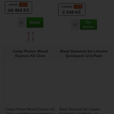
expreska s drátěným zámkem
619
Kč
-25 %
vhodná pro sportovní...
3 190
Kč
-20 %
od 464
Kč
2 549
Kč
Do
Detail
Přidat 'Climbing Technology Fly-weight EVO Set Dyneema' k
Přidat 'Camp Photon Mix
košíku
Camp Photon Mixed
Black Diamond Set Litewire
Express KS 12cm
Quickpack 12 6-Pack
Camp Photon Mixed Express KS
Black Diamond Set Litewire
12cm – kombinovaná expreska s
Quickpack 12 6-Pack – je