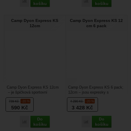
Přidat 'Camp Dyon Mixed Express KS 18cm 6Pack' k porovná
Přidat 'Camp Dyon Expre
košíku
košíku
Camp Dyon Express KS
Camp Dyon Express KS 12
12cm
cm 6 pack
Camp Dyon Express KS 12cm
Camp Dyon Express KS 6 pack;
– je špičková sportovní
12cm – jsou expresky s
expreska s keylockem a
keylockem a drátěným zámkem,
739
Kč
-20 %
4 290
Kč
-20 %
drátěným zámkem, která mají...
která mají výhodu v...
590
Kč
3 428
Kč
Do
Do
Přidat 'Camp Dyon Express KS 12cm' k porovnání
Přidat 'Camp Dyon Expre
košíku
košíku