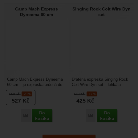
Camp Mach Express
Singing Rock Colt Wire Dyn
Dyneema 60 cm
set
Camp Mach Express Dyneema
Drátěná expreska Singing Rock
60 cm – je expreska určená do
Colt Wire Dyn set – lehká a
hor, hlavně pro vícedélkové
přitom příjemně velká do ruky.
659
Kč
-20 %
510
Kč
-17 %
lezení, kde je nutné...
Drátěný zámek...
527
Kč
425
Kč
Do
Do
Přidat 'Camp Mach Express Dyneema 60 cm' k porovnání
Přidat 'Singing Rock Col
košíku
košíku