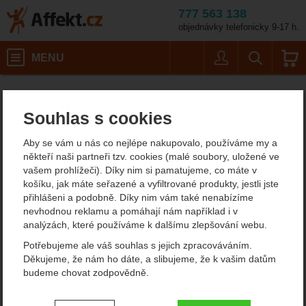
777 563 138
objednávky telefonicky 9-17 h.
Košík
MENU
Uživatel
Vyhledáván
Drátěné expresky
Horolezecké vybavení
Affekt.cz
Vybavení
Expresky
Souhlas s cookies
Drátěné expresky
Aby se vám u nás co nejlépe nakupovalo, používáme my a
Oblíbené značky
někteří naši partneři tzv. cookies (malé soubory, uložené ve
vašem prohlížeči). Díky nim si pamatujeme, co máte v
Singing Rock
košíku, jak máte seřazené a vyfiltrované produkty, jestli jste
přihlášeni a podobně. Díky nim vám také nenabízíme
nevhodnou reklamu a pomáhají nám například i v
analýzách, které používáme k dalšímu zlepšování webu.
Petzl
Potřebujeme ale váš souhlas s jejich zpracováváním.
Děkujeme, že nám ho dáte, a slibujeme, že k vašim datům
budeme chovat zodpovědně.
Camp
Nastavení souhlasů s kategoriemi