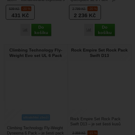
keylockem, která má výhodu v
odlehčená expreska vhodná pro
539
Kč
-20 %
2 799
Kč
-20 %
převisu, kdy...
toho, kdo často leze...
431
Kč
2 236
Kč
Do
Do
Přidat 'Camp Photon Mixed Express KS 12cm' k porovnání
Přidat 'Black Diamond Se
košíku
košíku
Climbing Technology Fly-
Rock Empire Set Rock Pack
Weight Evo set UL 6 Pack
Swift D13
ultralehké zboží
Rock Empire Set Rock Pack
Swift D13 – je set šesti kusů
Climbing Technology Fly-Weight
drátěných expresek o délce 11
Dyneema 6 Pack – je šesti pack
2 359
Kč
-15 %
cm.Drátěné karabiny...