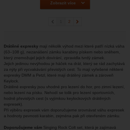
Zobrazit více
předchozí
1
2
následující
Drátěné expresky
mají několik výhod mezi které patří nízká váha
(63–108 g), nezanášení zámku karabiny pískem nebo sněhem,
který znemožujel jejich dovírání, zpravidla tvrdý zámek.
Jejich jedinou nevýhodou je háček na drát, který se rád zachytává
za nýty při vycvakávání převislých cest. To mají vyřešené některé
expresky DMM a Petzl, které mají drátěný zámek a zároveň
Keylock.
Drátěné expresky jsou vhodné pro lezení do hor, pro zimní lezení,
nebo lezení na písku. Nehodí se tolik pro lezení sportovních,
hodně převislých cest (s vyjímkou keylockových drátěných
expresek).
Při výběru expresek vám doporučujeme srovnávat váhu expresek
a hodnoty pevnosti karabin, zejména pak při otevřeném zámku.
Doporučujeme vám
Singing Rock Colt set, která je zajímavá