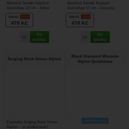
Mammut Sender Keylock
Mammut Sender Keylock
Quickdraw 12 cm – lehká
Quickdraw 17 cm – klasická
expreska Sender Keylock
expreska Sender Keylock
599
Kč
-20 %
599
Kč
-20 %
Quickdraw s menšími
Quickdraw s plnotučnými
479
Kč
479
Kč
karabinami Sender....
karabinami...
Do
Do
Přidat 'Mammut Sender Keylock Quickdraw 12 cm' k porovná
Přidat 'Mammut Sender 
košíku
košíku
Black Diamond Miniwire
Singing Rock Vision Alpine
Alpine Quickdraw
ultralehké zboží
Expreska Singing Rock Vision
Alpine – je prodlužovací