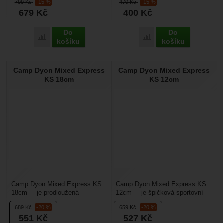
799
Kč
-15 %
470
Kč
-15 %
borhák a přitom...
větší bezpečnosti....
679
Kč
400
Kč
Do
Do
Přidat 'Rock Empire Set Long Arm Click' k porovnání
Přidat 'Singing Rock Col
košíku
košíku
Camp Dyon Mixed Express
Camp Dyon Mixed Express
KS 18cm
KS 12cm
Camp Dyon Mixed Express KS
Camp Dyon Mixed Express KS
18cm – je prodloužená
12cm – je špičková sportovní
sportovní expreska s
expreska s kombinovaným
689
Kč
-20 %
659
Kč
-20 %
kombinovaným zámkem, vrchní
zámkem, vrchní karabina...
551
Kč
527
Kč
karabina...