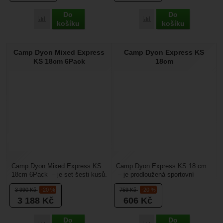
Do
Do
Přidat 'Camp Dyon Mixed Express KS 18cm' k porovnání
Přidat 'Camp Dyon Mixe
košíku
košíku
Camp Dyon Mixed Express
Camp Dyon Express KS
KS 18cm 6Pack
18cm
Camp Dyon Mixed Express KS
Camp Dyon Express KS 18 cm
18cm 6Pack – je set šesti kusů.
– je prodloužená sportovní
Je to prodloužená kombinovaná
expreska s keylockem a
3 990
Kč
-20 %
759
Kč
-20 %
expreska, kde...
drátěným zámkem, která...
3 188
Kč
606
Kč
Do
Do