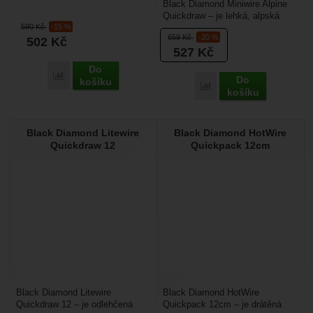
Black Diamond Miniwire Alpine
expreska s drátěnými
Quickdraw – je lehká, alpská
karabinami, která je určena...
590
Kč
-15 %
expreska, která je vhodná tam
659
Kč
-20 %
502
Kč
kde na váze...
527
Kč
Do
Přidat 'Singing Rock Vision Alpine' k porovnání
Do
košíku
Přidat 'Black Diamond M
košíku
Black Diamond Litewire
Black Diamond HotWire
Quickdraw 12
Quickpack 12cm
Black Diamond Litewire
Black Diamond HotWire
Quickdraw 12 – je odlehčená
Quickpack 12cm – je drátěná