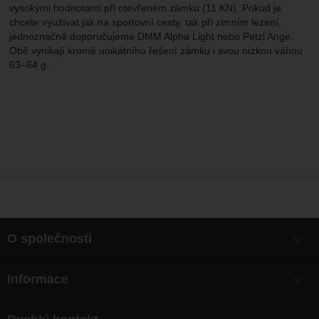
vysokými hodnotami při otevřeném zámku (11 KN). Pokud je
chcete využívat jak na sportovní cesty, tak při zimním lezení,
jednoznačně doporučujeme DMM Alpha Light nebo Petzl Ange.
Obě vynikají kromě unikátního řešení zámku i svou nízkou váhou
63–64 g.
O společnosti
Bonusy
Informace
O nás
Doprava
Články