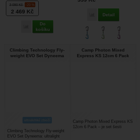
výhodu v tom,...
3 090
Kč
-20 %
2 469
Kč
Detail
Přidat 'Rock Empire Set 
Do
Přidat 'Camp Photon Wire Express KS Dyneema 18 6Pack' k 
košíku
Climbing Technology Fly-
Camp Photon Mixed
weight EVO Set Dyneema
Express KS 12cm 6 Pack
ultralehké zboží
Camp Photon Mixed Express KS
12cm 6 Pack – je set šesti
Climbing Technology Fly-weight
kombinovaných expresek s
EVO Set Dyneema: ultralight
keylockem, která má...