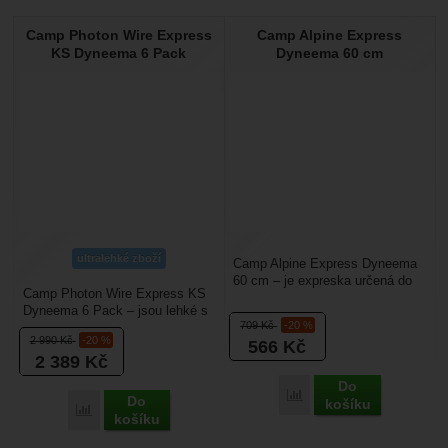
Camp Photon Wire Express
Camp Alpine Express
KS Dyneema 6 Pack
Dyneema 60 cm
ultralehké zboží
Camp Alpine Express Dyneema
60 cm – je expreska určená do
Camp Photon Wire Express KS
hor, hlavně pro vícedélkové
Dyneema 6 Pack – jsou lehké s
lezení, kde je...
709
Kč
-20 %
drátěným zámkem, která mají
2 990
Kč
-20 %
566
Kč
výhodu v tom, že...
2 389
Kč
Do
Přidat 'Camp Alpine Exp
Do
košíku
Přidat 'Camp Photon Wire Express KS Dyneema 6 Pack' k po
košíku