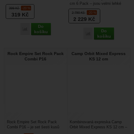
cm 6 Pack – jsou velmi lehké
Drátěné zámky...
399
Kč
-20 %
expresky s drátěným zámkem,
2 790
Kč
-20 %
319
Kč
která mají výhodu...
2 229
Kč
Do
Přidat 'Camp Orbit Wire Express KS 12 cm' k porovnání
Do
košíku
Přidat 'Camp Nano 22 Ex
košíku
Rock Empire Set Rock Pack
Camp Orbit Mixed Express
Combi P16
KS 12 cm
Rock Empire Set Rock Pack
Kombinovaná expreska Camp
Combi P16 – je set šesti kusů
Orbit Mixed Express KS 12 cm –
kombinovaných horolezeckých
jsou pro sportovní lezce nejlepší