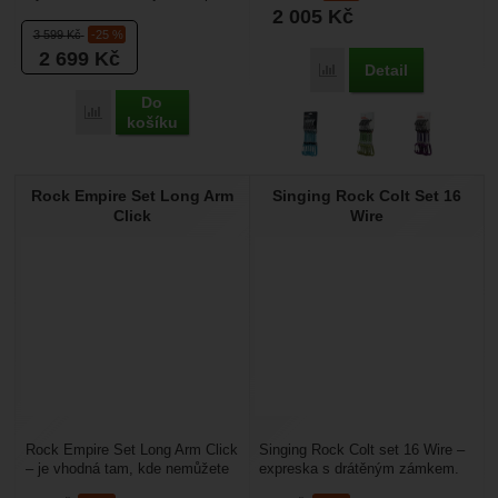
ultralight expresek s drátěným
2 005
Kč
zámkem vhodné...
3 599
Kč
-25 %
2 699
Kč
Detail
Přidat 'Rock Empire Set
Do
Přidat 'Climbing Technology Fly-Weight Evo set UL 6 Pack' 
košíku
Rock Empire Set Long Arm
Singing Rock Colt Set 16
Click
Wire
Rock Empire Set Long Arm Click
Singing Rock Colt set 16 Wire –
– je vhodná tam, kde nemůžete
expreska s drátěným zámkem.
dosáhnout na další nýt nebo
To přináší výhodu nižší váhy a