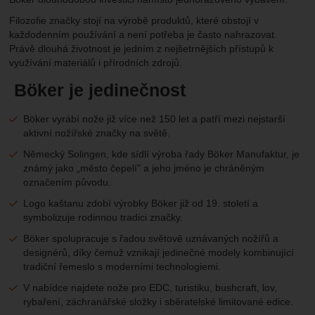
Filozofie značky stojí na výrobě produktů, které obstojí v
každodenním používání a není potřeba je často nahrazovat.
Právě dlouhá životnost je jedním z nejšetrnějších přístupů k
využívání materiálů i přírodních zdrojů.
Böker je jedinečnost
Böker vyrábí nože již více než 150 let a patří mezi nejstarší
aktivní nožířské značky na světě.
Německý Solingen, kde sídlí výroba řady Böker Manufaktur, je
známý jako „město čepelí" a jeho jméno je chráněným
označením původu.
Logo kaštanu zdobí výrobky Böker již od 19. století a
symbolizuje rodinnou tradici značky.
Böker spolupracuje s řadou světově uznávaných nožířů a
designérů, díky čemuž vznikají jedinečné modely kombinující
tradiční řemeslo s moderními technologiemi.
V nabídce najdete nože pro EDC, turistiku, bushcraft, lov,
rybaření, záchranářské složky i sběratelské limitované edice.