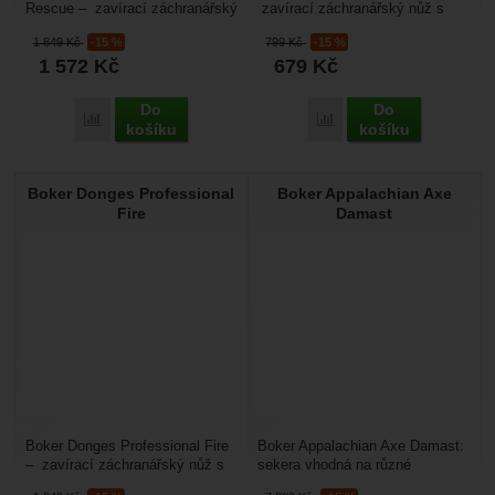
Rescue – zavírací záchranářský
zavírací záchranářský nůž s
nůž s částečně zoubkovaným
částečně zoubkovaným ostřím,
1 849
Kč
-15 %
799
Kč
-15 %
ostřím, nůž je vhodný...
nůž je vhodný do...
1 572
Kč
679
Kč
Do
Do
Přidat 'Boker Donges Professional Rescue' k porovnání
Přidat 'Boker Donges Bas
košíku
košíku
Boker Donges Professional
Boker Appalachian Axe
Fire
Damast
Boker Donges Professional Fire
Boker Appalachian Axe Damast:
– zavírací záchranářský nůž s
sekera vhodná na různé
částečně zoubkovaným ostřím,
outdoorové aktivity, využijete ji