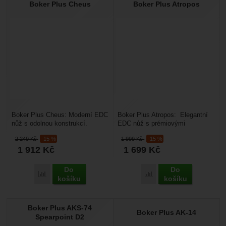
Boker Plus Cheus
Boker Plus Atropos
Boker Plus Cheus: Moderní EDC
Boker Plus Atropos: Elegantní
nůž s odolnou konstrukcí.
EDC nůž s prémiovými
Kompaktní, lehký a spolehlivý –
materiály. Lehký, spolehlivý a
2 249
Kč
-15 %
1 999
Kč
-15 %
Böker Plus Cheus...
precizně zpracovaný...
1 912
Kč
1 699
Kč
Do
Do
Přidat 'Boker Plus Cheus' k porovnání
Přidat 'Boker Plus Atrop
košíku
košíku
Boker Plus AKS-74
Boker Plus AK-14
Spearpoint D2