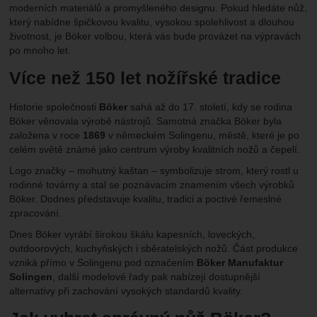
moderních materiálů a promyšleného designu. Pokud hledáte nůž,
který nabídne špičkovou kvalitu, vysokou spolehlivost a dlouhou
životnost, je Böker volbou, která vás bude provázet na výpravách
po mnoho let.
Více než 150 let nožířské tradice
Historie společnosti
Böker
sahá až do 17. století, kdy se rodina
Böker věnovala výrobě nástrojů. Samotná značka Böker byla
založena v roce
1869
v německém Solingenu, městě, které je po
celém světě známé jako centrum výroby kvalitních nožů a čepelí.
Logo značky – mohutný kaštan – symbolizuje strom, který rostl u
rodinné továrny a stal se poznávacím znamením všech výrobků
Böker. Dodnes představuje kvalitu, tradici a poctivé řemeslné
zpracování.
Dnes Böker vyrábí širokou škálu kapesních, loveckých,
outdoorových, kuchyňských i sběratelských nožů. Část produkce
vzniká přímo v Solingenu pod označením
Böker Manufaktur
Solingen
, další modelové řady pak nabízejí dostupnější
alternativy při zachování vysokých standardů kvality.