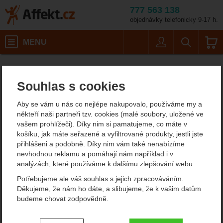
777 563 138
objednávky telefonicky 9-17 h.
Košík
MENU
Uživatel
Vyhledáván
Vybavení pro kempování, campingové potřeby Boker
Affekt.cz
Souhlas s cookies
Nože Böker
Aby se vám u nás co nejlépe nakupovalo, používáme my a
Böker- synonymum spolehlivosti
někteří naši partneři tzv. cookies (malé soubory, uložené ve
vašem prohlížeči). Díky nim si pamatujeme, co máte v
Hledáte nůž, na který se můžete spolehnout při kempování,
košíku, jak máte seřazené a vyfiltrované produkty, jestli jste
turistice, lovu nebo každodenním nošení?
Nože Böker
patří mezi
přihlášeni a podobně. Díky nim vám také nenabízíme
nejuznávanější nožířské značky na světě. Spojují více než 150 let
nevhodnou reklamu a pomáhají nám například i v
zkušeností, precizní zpracování, kvalitní materiály a inovativní
analýzách, které používáme k dalšímu zlepšování webu.
design.
Potřebujeme ale váš souhlas s jejich zpracováváním.
Zobrazit více
Děkujeme, že nám ho dáte, a slibujeme, že k vašim datům
budeme chovat zodpovědně.
Filtrování podle parametrů
Nastavení souhlasů s kategoriemi