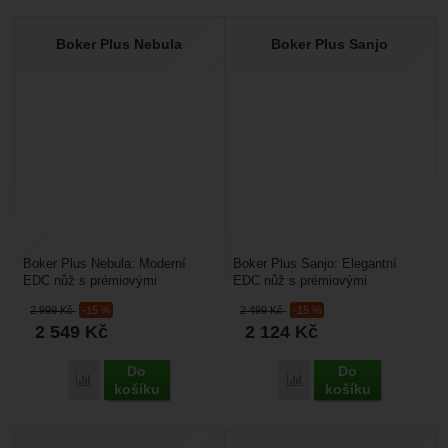
Boker Plus Nebula
Boker Plus Sanjo
Boker Plus Nebula: Moderní
Boker Plus Sanjo: Elegantní
EDC nůž s prémiovými
EDC nůž s prémiovými
materiály. Lehký, elegantní a
materiály. Lehký, kompaktní a
2 999
Kč
-15 %
2 499
Kč
-15 %
spolehlivý – Böker Plus...
spolehlivý – Böker Plus...
2 549
Kč
2 124
Kč
Do
Do
Přidat 'Boker Plus Nebula' k porovnání
Přidat 'Boker Plus Sanjo'
košíku
košíku