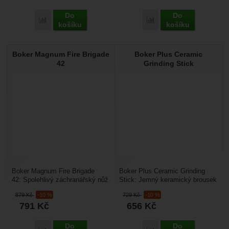
Do
Do
Přidat 'Boker Magnum Rainbow Mermaid' k porovnání
Přidat 'Boker Magnum E
košíku
košíku
Boker Magnum Fire Brigade
Boker Plus Ceramic
42
Grinding Stick
Boker Magnum Fire Brigade
Boker Plus Ceramic Grinding
42: Spolehlivý záchranářský nůž
Stick: Jemný keramický brousek
pro krizové situace. Magnum
pro pravidelnou údržbu ostří.
879
Kč
-10 %
729
Kč
-10 %
Fire Brigade 42...
Ceramic Grinding...
791
Kč
656
Kč
Do
Do