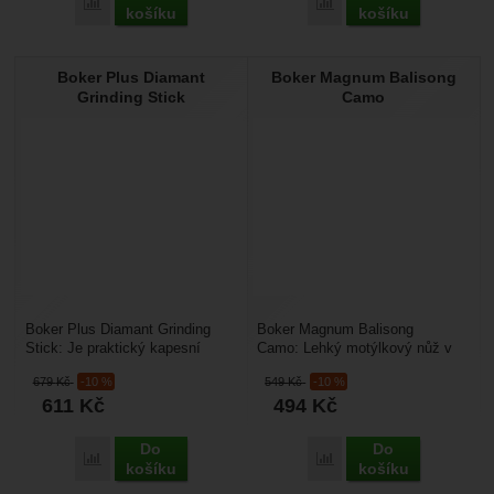
Přidat 'Boker Magnum Fire Brigade 42' k porovnání
Přidat 'Boker Plus Ceram
košíku
košíku
Boker Plus Diamant
Boker Magnum Balisong
Grinding Stick
Camo
Boker Plus Diamant Grinding
Boker Magnum Balisong
Stick: Je praktický kapesní
Camo: Lehký motýlkový nůž v
brousek určený pro rychlou
maskovacím provedení.
679
Kč
-10 %
549
Kč
-10 %
údržbu ostří nožů,...
Magnum Balisong Camo zaujme
611
Kč
494
Kč
nejen...
Do
Do
Přidat 'Boker Plus Diamant Grinding Stick' k porovnání
Přidat 'Boker Magnum Ba
košíku
košíku