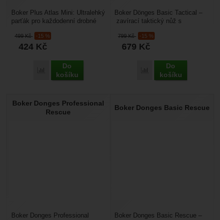
Boker Plus Atlas Mini: Ultralehký
Boker Dönges Basic Tactical –
parťák pro každodenní drobné
zavírací taktický nůž s
úkoly. Hledáte spolehlivého
částečně zoubkovaným ostřím,
499
Kč
-15 %
799
Kč
-15 %
pomocníka...
nůž je vhodný do...
424
Kč
679
Kč
Do
Do
Přidat 'Boker Plus Atlas Mini' k porovnání
Přidat 'Boker Dönges Bas
košíku
košíku
Boker Donges Professional
Boker Donges Basic Rescue
Rescue
Boker Donges Professional
Boker Donges Basic Rescue –