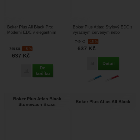
Boker Plus All Black Pro:
Boker Plus Atlas: Stylový EDC s
Moderní EDC v elegantním
výrazným červeným nebo
černém provedení. Hledáte
modrým provedením. Hledáte
749
Kč
-15 %
robustní kapesní nůž, který...
kompaktní kapesní nůž,...
637
Kč
749
Kč
-15 %
637
Kč
Detail
Přidat 'Boker Plus Atlas'
Do
Přidat 'Boker Plus All Black Pro' k porovnání
košíku
Boker Plus Atlas Black
Boker Plus Atlas All Black
Stonewash Brass