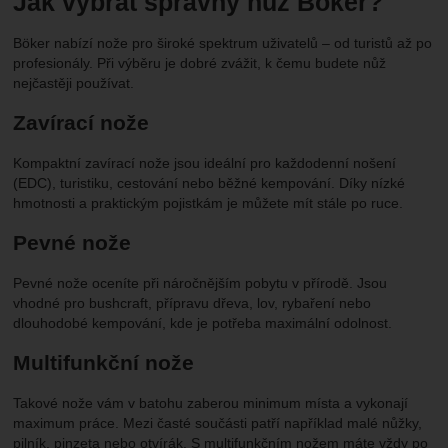
Jak vybrat správný nůž Böker?
Böker nabízí nože pro široké spektrum uživatelů – od turistů až po
profesionály. Při výběru je dobré zvážit, k čemu budete nůž
nejčastěji používat.
Zavírací nože
Kompaktní zavírací nože jsou ideální pro každodenní nošení
(EDC), turistiku, cestování nebo běžné kempování. Díky nízké
hmotnosti a praktickým pojistkám je můžete mít stále po ruce.
Pevné nože
Pevné nože oceníte při náročnějším pobytu v přírodě. Jsou
vhodné pro bushcraft, přípravu dřeva, lov, rybaření nebo
dlouhodobé kempování, kde je potřeba maximální odolnost.
Multifunkční nože
Takové nože vám v batohu zaberou minimum místa a vykonají
maximum práce. Mezi časté součásti patří například malé nůžky,
pilník, pinzeta nebo otvírák. S multifunkčním nožem máte vždy po