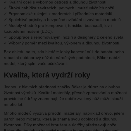
✓ Kvalitní oceli s výbornou ostrostí a dlouhou životností.
✓ Široká nabídka zavíracích, pevných i multifunkčních nožů.
✓ Ergonomické rukojeti z moderních i přírodních materiálů.
✓ Spolehlivé pojistky a bezpečné ovládání u zavíracích modelů.
✓ Modely vhodné pro kempování, turistiku, bushcraft, lov i
každodenní nošení (EDC).
✓ Spolupráce s renomovanými nožíři a designéry z celého světa.
✓ Výborný poměr mezi kvalitou, výkonem a dlouhou životností.
Bez ohledu na to, zda hledáte lehký kapesní nůž do batohu nebo
robustní outdoorový nůž do náročných podmínek, Böker nabízí
model, který splní vaše očekávání.
Kvalita, která vydrží roky
Jednou z hlavních předností značky Böker je důraz na dlouhou
životnost výrobků. Kvalitní materiály, přesné zpracování a možnost
pravidelné údržby znamenají, že dobře zvolený nůž může sloužit
mnoho let.
Mnoho modelů využívá přírodní materiály, například dřevo, jelení
paroh nebo micartu, která je známá svou odolností a dlouhou
životností. Díky možnosti broušení a údržby představují nože
Böker dlouhodobou investici namísto jednorázového vybavení.