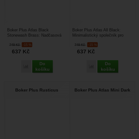
Boker Plus Atlas Black
Boker Plus Atlas All Black:
Stonewash Brass: Nadčasová
Minimalistický společník pro
klasika s mosaznou rukojetí.
každý den. Hledáte lehký a
749
Kč
-15 %
749
Kč
-15 %
Hledáte elegantní kapesní...
spolehlivý kapesní...
637
Kč
637
Kč
Do
Do
Přidat 'Boker Plus Atlas Black Stonewash Brass' k porovnání
Přidat 'Boker Plus Atlas 
košíku
košíku
Boker Plus Rusticus
Boker Plus Atlas Mini Dark