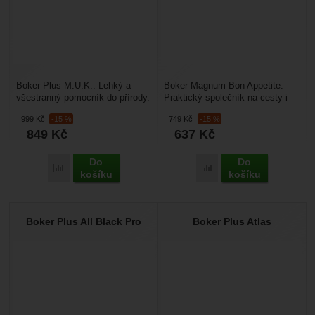
Boker Plus M.U.K.: Lehký a
Boker Magnum Bon Appetite:
všestranný pomocník do přírody.
Praktický společník na cesty i
Hledáte kompaktní nůž s pevnou
do přírody. Hledáte kompaktní
999
Kč
-15 %
749
Kč
-15 %
čepelí, který...
příbor, který...
849
Kč
637
Kč
Do
Do
Přidat 'Boker Plus M.U.K.' k porovnání
Přidat 'Boker Magnum Bo
košíku
košíku
Boker Plus All Black Pro
Boker Plus Atlas