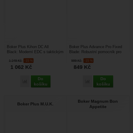
Boker Plus Kihon DC All
Boker Plus Advance Pro Fixed
Black: Moderní EDC s taktickým
Blade: Robustní pomocník pro
vzhledem. Hledáte odolný
outdoor i náročnou práci. Hledáte
1 249
Kč
-15 %
999
Kč
-15 %
kapesní nůž pro každodenní...
spolehlivý...
1 062
Kč
849
Kč
Do
Do
Přidat 'Boker Plus Kihon DC All Black' k porovnání
Přidat 'Boker Plus Advan
košíku
košíku
Boker Magnum Bon
Boker Plus M.U.K.
Appetite