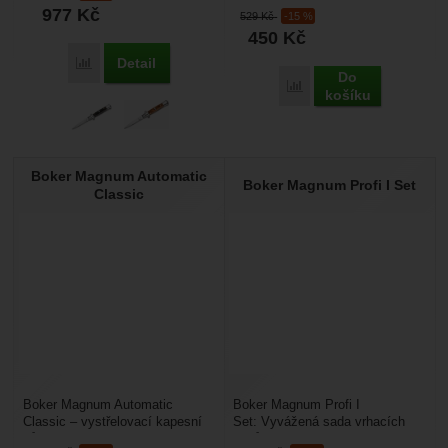
977
Kč
529
Kč
-15 %
450
Kč
Detail
Přidat 'Boker Magnum Sicilian Needle' k porovnání
Do
Přidat 'Boker Magnum Ba
košíku
Boker Magnum Automatic
Boker Magnum Profi I Set
Classic
Boker Magnum Automatic
Boker Magnum Profi I
Classic – vystřelovací kapesní
Set: Vyvážená sada vrhacích
nůž s rukojetí z líbivého
nožů pro trénink přesnosti. Böker