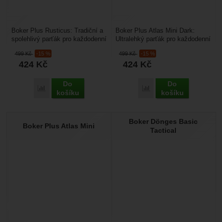
Boker Plus Rusticus: Tradiční a
Boker Plus Atlas Mini Dark:
spolehlivý parťák pro každodenní
Ultralehký parťák pro každodenní
úkoly. Hledáte spolehlivého
drobné úkoly. Hledáte
499
Kč
-15 %
499
Kč
-15 %
pomocníka...
spolehlivého pomocníka...
424
Kč
424
Kč
Do
Do
Přidat 'Boker Plus Rusticus' k porovnání
Přidat 'Boker Plus Atlas
košíku
košíku
Boker Dönges Basic
Boker Plus Atlas Mini
Tactical