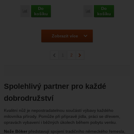
Do
Do
Přidat 'Boker Plus Max' k porovnání
Přidat 'Boker Plus Sliplo
košíku
košíku
Zobrazit více
předchozí
1
2
následující
Spolehlivý partner pro každé
dobrodružství
Kvalitní nůž je nepostradatelnou součástí výbavy každého
milovníka přírody. Pomůže při přípravě jídla, práci se dřevem,
opravách vybavení i běžných úkolech během pobytu venku.
Nože Böker
představují spojení tradičního německého řemesla,