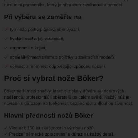
ruce mini pomocníka, který je připraven zasáhnout a pomoct.
Při výběru se zaměřte na
typ nože podle plánovaného využití,
kvalitní ocel a její vlastnosti,
ergonomii rukojeti,
spolehlivý mechanismus pojistky u zavíracích modelů,
velikost a hmotnost odpovídající způsobu nošení.
Proč si vybrat nože Böker?
Böker patří mezi značky, které si získaly důvěru outdoorových
nadšenců, profesionálů i sběratelů po celém světě. Každý nůž je
navržen s důrazem na funkčnost, bezpečnost a dlouhou životnost.
Hlavní přednosti nožů Böker
✓ Více než 150 let zkušeností s výrobou nožů.
✓ Precizní německé zpracování a důraz na každý detail.