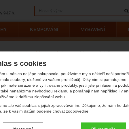
Vyhledávání
y 9-17 h.
OHY
KEMPOVÁNÍ
VYBAVENÍ
ybavení
Horolezecké vybavení
Horolezecké cepíny CAMP.
lezecké cepíny CAMP.
las s cookies
ám u nás co nejlépe nakupovalo, používáme my a někteří naši partneři 
(malé soubory, uložené ve vašem prohlížeči). Díky nim si pamatujeme,
vání podle parametrů
(Kč)
 jak máte seřazené a vyfiltrované produkty, jestli jste přihlášeni a podo
také nenabízíme nevhodnou reklamu a pomáhají nám například i v an
užíváme k dalšímu zlepšování webu.
-
Kč
eme ale váš souhlas s jejich zpracováváním. Děkujeme, že nám ho dát
e, že k vašim datům budeme chovat zodpovědně.
Hrot
t
Hrot
obrazit
- Zobrazit
vení souhlasů s kategoriemi cookies
Nastavení
Přijmout vše