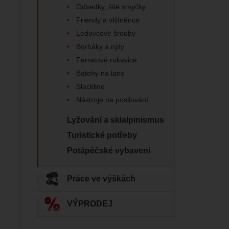
Zo
Marketin
Odsedky, šité smyčky
vhodné o
Friendy a vklíněnce
Ledovcové šrouby
Borháky a nýty
Ferratové rukavice
Batohy na lano
Slackline
Nástroje na posilování
Lyžování a skialpinismus
Turistické potřeby
Potápěčské vybavení
Práce ve výškách
VÝPRODEJ