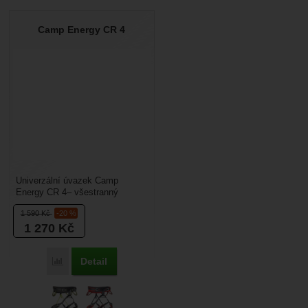
Camp Energy CR 4
Univerzální úvazek Camp
Energy CR 4– všestranný
nastavitelný horolezecký sedák
1 590
Kč
-20 %
s tepelně tvarovanou výplní...
1 270
Kč
Detail
Přidat 'Camp Energy CR 4' k porovnání