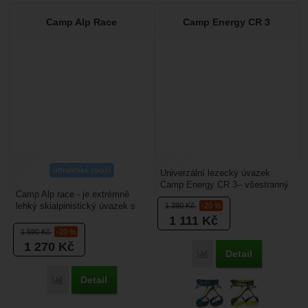
Camp Alp Race
Camp Energy CR 3
ultralehké zboží
Univerzální lezecký úvazek
Camp Energy CR 3– všestranný
Camp Alp race - je extrémně
nastavitelný horolezecký sedák
lehký skialpinistický úvazek s
1 390
Kč
-20 %
s tepelně tvarovanou...
váhou těžko uvěřitelných 68 g.
1 111
Kč
Je určený primárně...
1 590
Kč
-20 %
1 270
Kč
Detail
Přidat 'Camp Energy CR 
Detail
Přidat 'Camp Alp Race' k porovnání