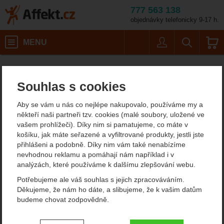
777 563 138
objednávky telefonicky 9-17 h.
Košík
MENU
Uživatel
Vyhledáván
Pánské sedáky, úvazk
Horolezecké vybavení
Affekt.cz
Vybavení
Horolezecké sedáky
Souhlas s cookies
CAMP pánské horolezecké
Aby se vám u nás co nejlépe nakupovalo, používáme my a
sedáky
někteří naši partneři tzv. cookies (malé soubory, uložené ve
vašem prohlížeči). Díky nim si pamatujeme, co máte v
Jedním ze slavných horolezeckých výrobců, které máme v naší
košíku, jak máte seřazené a vyfiltrované produkty, jestli jste
nabídce je CAMP, který začínal s výrobou skob, cepínů a maček,
přihlášeni a podobně. Díky nim vám také nenabízíme
ale dnes patří k předním evropským výrobcům a samozřejmě má
nevhodnou reklamu a pomáhají nám například i v
ve své nabídce i pánské horolezecké sedáky.
analýzách, které používáme k dalšímu zlepšování webu.
Zobrazit více
Potřebujeme ale váš souhlas s jejich zpracováváním.
Děkujeme, že nám ho dáte, a slibujeme, že k vašim datům
budeme chovat zodpovědně.
Filtrování podle parametrů
Nastavení souhlasů s kategoriemi
CENA (KČ)