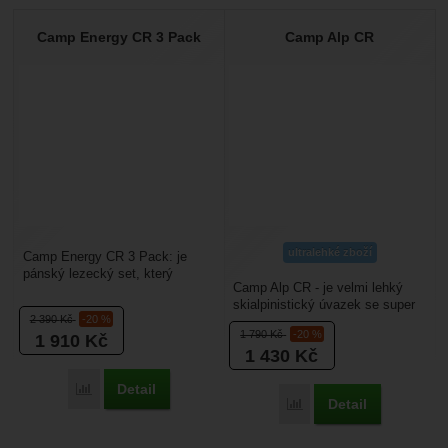
Camp Energy CR 3 Pack
Camp Alp CR
ultralehké zboží
Camp Energy CR 3 Pack: je
pánský lezecký set, který
Camp Alp CR - je velmi lehký
obsahuje třípřezkový lezecký
skialpinistický úvazek se super
úvazek, pytlík na magnézium...
2 390
Kč
-20 %
váhou 94 g. Je určený primárně
1 790
Kč
-20 %
1 910
Kč
pro závodní...
1 430
Kč
Detail
Přidat 'Camp Energy CR 3 Pack' k porovnání
Detail
Přidat 'Camp Alp CR' k 