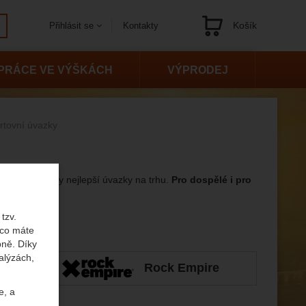
Košík
Kontakty
Přihlásit se
Navigace
PRÁCE VE VÝŠKÁCH
VÝPRODEJ
rtovní úvazky
e naleznete ty nejlepší úvazky na trhu.
Pro dospělé i pro
tzv.
 co máte
bně. Díky
alýzách,
cún
Rock Empire
e, a