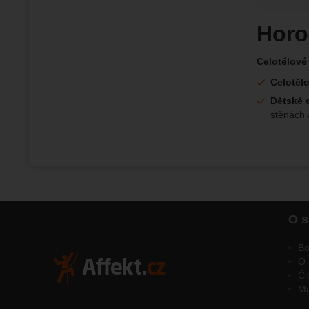
Horo
Celotělové
Celotěl
Dětské 
stěnách 
O s
Bo
O 
Čl
M