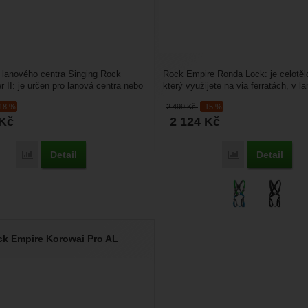
eno
chopni identifikovat konkrétní uživatele našeho webu.
brazit
gové cookies používáme my nebo naši partneři, abychom vám mohli zo
bsahy nebo reklamy jak na našich stránkách, tak na stránkách třetích 
lanového centra Singing Rock
Rock Empire Ronda Lock: je celotě
 II: je určen pro lanová centra nebo
který využijete na via ferratách, v l
e často...
parcích, ale...
-18 %
2 499
Kč
-15 %
Kč
2 124
Kč
Detail
Detail
Přidat 'Singing Rock Ropedancer II' k porovnání
Přidat 'Rock Emp
k Empire Korowai Pro AL