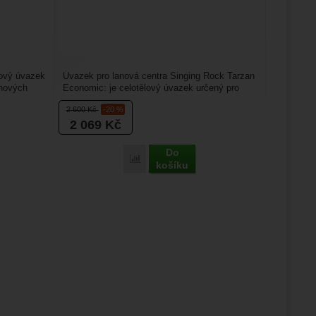
brazit
stran.
lový úvazek
Úvazek pro lanová centra Singing Rock Tarzan
anových
Economic: je celotělový úvazek určený pro
lanové kurzy,...
2 600
Kč
-20 %
2 069
Kč
Do
ire Ronda Lock' k porovnání
Přidat 'Singing Rock Tarzan Economic' k p
košíku