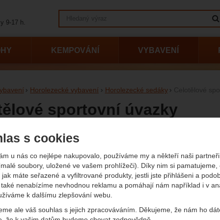
Vyhledávání
y 9-17 h.
OHY
KEMPOVÁNÍ
VYBAVENÍ
ybavení
Horolezecké vybavení
Horolezecké sedáky
Celotělové spo
tělové sportovní úvazky
vný horolezecký celotělový úvazek nemusí být zdlouhavé. V naší nabídc
las s cookies
e
ám u nás co nejlépe nakupovalo, používáme my a někteří naši partneři 
(malé soubory, uložené ve vašem prohlížeči). Díky nim si pamatujeme,
načky
 jak máte seřazené a vyfiltrované produkty, jestli jste přihlášeni a podo
také nenabízíme nevhodnou reklamu a pomáhají nám například i v an
Singing Rock
O
užíváme k dalšímu zlepšování webu.
eme ale váš souhlas s jejich zpracováváním. Děkujeme, že nám ho dát
e, že k vašim datům budeme chovat zodpovědně.