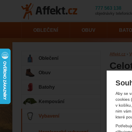
777 563 138
objednávky telefonick
OBLEČENÍ
OBUV
BAT
Affekt.cz
V
Oblečení
Celo
Obuv
Vybrat sprá
Souh
děti.
Batohy
Zobrazit víc
Aby se v
cookies 
Kempování
Oblíbené z
v košíku,
nim vám 
Vybavení
které po
Potřebuj
slibujem