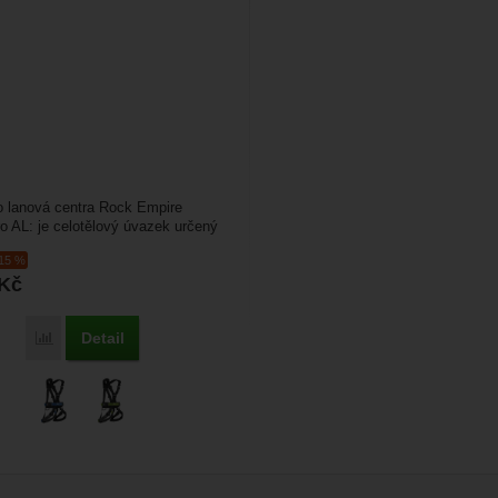
o lanová centra Rock Empire
o AL: je celotělový úvazek určený
kurzy, do...
-15 %
Kč
Detail
Přidat 'Rock Empire Korowai Pro AL' k porovnání