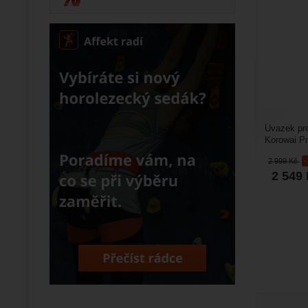
Úvazek pr
Korowai Pr
pro lanové 
2 999
Kč
2 549