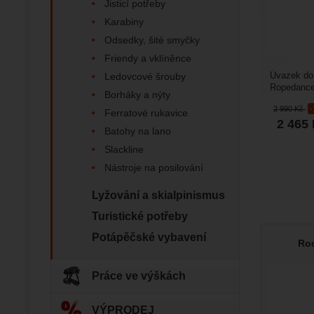
Povol
Jisticí potřeby
nejsme s
Karabiny
Odsedky, šité smyčky
Zo
Marketin
Friendy a vklíněnce
vhodné o
Ledovcové šrouby
Úvazek do 
Ropedancer
Borháky a nýty
tam, kde s
2 990
Kč
Ferratové rukavice
2 465
Batohy na lano
Slackline
Nástroje na posilování
Lyžování a skialpinismus
Turistické potřeby
Potápěčské vybavení
Roc
Práce ve výškách
VÝPRODEJ