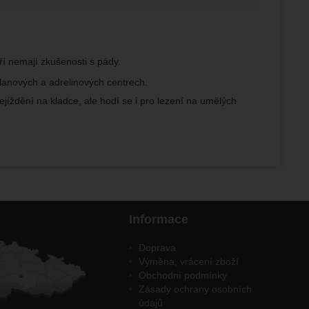
ří nemají zkušenosti s pády.
 lanových a adrelinových centrech.
jíždění na kladce, ale hodí se i pro lezení na umělých
Informace
Doprava
Výměna, vrácení zboží
Obchodní podmínky
Zásady ochrany osobních
údajů