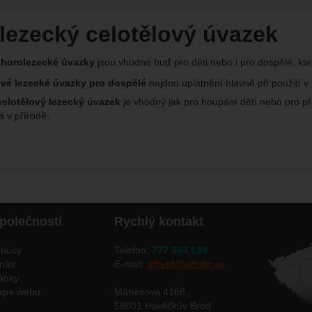
lezecký celotělový úvazek
 horolezecké úvazky
jsou vhodné buď pro děti nebo i pro dospělé, kte
ové lezecké úvazky pro dospělé
najdou uplatnění hlavně při použití v
celotělový lezecký úvazek
je vhodný jak pro houpání dětí nebo pro pře
a v přírodě.
polečnosti
Rychlý kontakt
nusy
Telefon:
777 563 138
nás
E-mail:
affekt@affekt.cz
ánky
apa webu
Mánesova 4168,
58001 Havlíčkův Brod