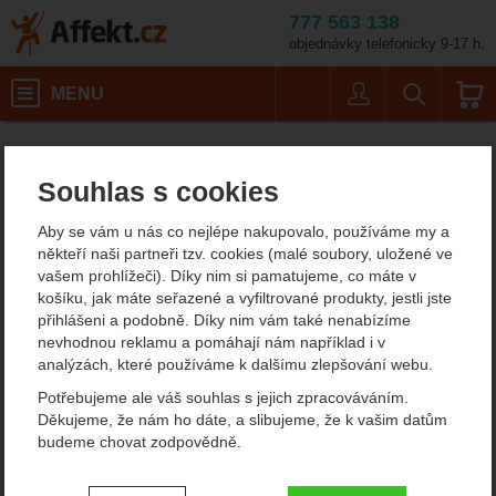
777 563 138
objednávky telefonicky 9-17 h.
Košík
MENU
Uživatel
Vyhledáván
Dámské termoponož
Dámské outdoorové oblečení
Affekt.cz
Oblečení
Dámské funkční prádlo
Souhlas s cookies
Dámské termoponožky E9
Aby se vám u nás co nejlépe nakupovalo, používáme my a
V sekci není žádný produkt.
někteří naši partneři tzv. cookies (malé soubory, uložené ve
vašem prohlížeči). Díky nim si pamatujeme, co máte v
košíku, jak máte seřazené a vyfiltrované produkty, jestli jste
přihlášeni a podobně. Díky nim vám také nenabízíme
nevhodnou reklamu a pomáhají nám například i v
analýzách, které používáme k dalšímu zlepšování webu.
Potřebujeme ale váš souhlas s jejich zpracováváním.
Děkujeme, že nám ho dáte, a slibujeme, že k vašim datům
budeme chovat zodpovědně.
Nastavení souhlasů s kategoriemi