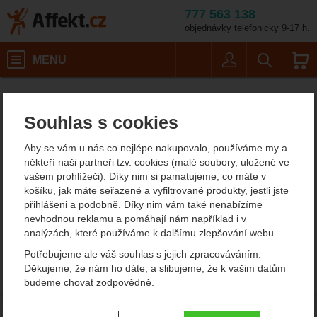
777 563 138
objednávky telefonicky 9-17 h.
Košík
MENU
Uživatel
Vyhledáván
Dehydrovaná snídaně Fore
Potřeby na vaření
Affekt.cz
Kempování
Expediční jídlo
Souhlas s cookies
Dehydrovaná snídaně
Aby se vám u nás co nejlépe nakupovalo, používáme my a
Forestia
někteří naši partneři tzv. cookies (malé soubory, uložené ve
vašem prohlížeči). Díky nim si pamatujeme, co máte v
V sekci není žádný produkt.
košíku, jak máte seřazené a vyfiltrované produkty, jestli jste
přihlášeni a podobně. Díky nim vám také nenabízíme
nevhodnou reklamu a pomáhají nám například i v
analýzách, které používáme k dalšímu zlepšování webu.
Potřebujeme ale váš souhlas s jejich zpracováváním.
Děkujeme, že nám ho dáte, a slibujeme, že k vašim datům
budeme chovat zodpovědně.
Nastavení souhlasů s kategoriemi