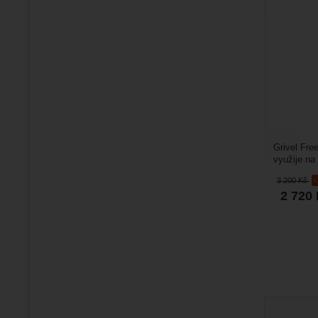
Grivel Fre
využije na
má samost
3 200
Kč
2 720