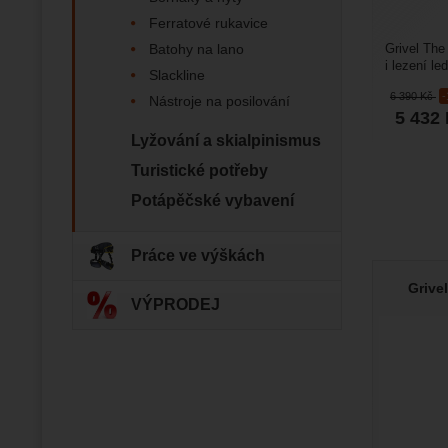
Ferratové rukavice
Zo
Batohy na lano
Grivel The
Díky těm
i lezení l
zapamato
Slackline
Analyti
linie a velk
Analy
nám zobr
Povol
6 390
Kč
Nástroje na posilování
5 432
Lyžování a skialpinismus
Zo
Tyto coo
Turistické potřeby
Jejich p
Marketi
Marke
Potápěčské vybavení
Data zís
Povol
nejsme s
Práce ve výškách
Zo
Marketin
Grive
vhodné o
VÝPRODEJ