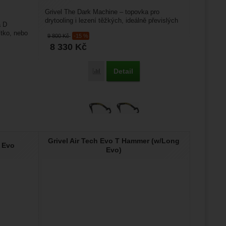
Grivel The Dark Machine – topovka pro
drytooling i lezení těžkých, ideálně převislých
á D
žeme si
ledopádů (pro poklopené...
ítko, nebo
9 800
Kč
-15 %
ožní
.
epšovat
8 330
Kč
Detail
Přidat 'Grivel The Dark Machine' k porovn
ampaní.
lpha K1N screw lock' k porovnání
ránek.
že
brazit
Grivel Air Tech Evo T Hammer (w/Long
 Evo
Evo)
stran.