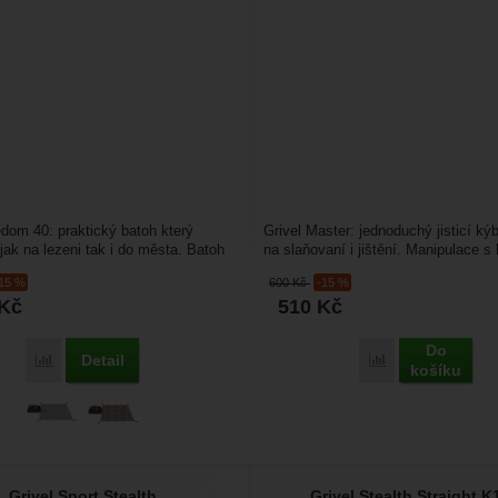
edom 40: praktický batoh který
Grivel Master: jednoduchý jisticí ký
 jak na lezeni tak i do města. Batoh
na slaňovaní i jištění. Manipulace s
atnou...
velmi jednoduchá....
-15 %
600
Kč
-15 %
Kč
510
Kč
Do
Detail
Přidat 'Grivel Freedom 40' k porovnání
Přidat 'Grivel Ma
košíku
Grivel Sport Stealth
Grivel Stealth Straight 