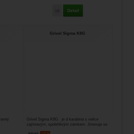
Detail
ir Tech Light Cramp-O-Matic Evo' k porovnání
Přidat 'Grivel Air Tech Evo T Hammer (w/
Grivel Sigma K8G
tranný
Grivel Sigma K8G : je d karabina s velice
zajímavým, spolehlivým zámkem. Jmenuje se
twin gate a funguje...
400
Kč
-15 %