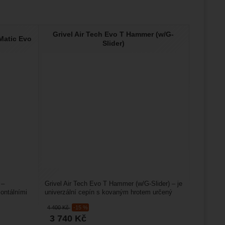
Grivel Air Tech Evo T Hammer (w/G-
-Matic Evo
Slider)
 –
Grivel Air Tech Evo T Hammer (w/G-Slider) – je
ontálními
univerzální cepín s kovaným hrotem určený
hlavně pro lezení...
4 400
Kč
-15 %
3 740
Kč