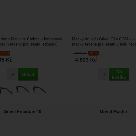
 North Machine Carbon – karbonový
Mačky do ledu Grivel G14 COM – k
cepín určený pro lezení ledopádů.
mačky určené pro lezení v ledu nebo
 tvarovanou...
náročných horských...
-15 %
5 650
Kč
-15 %
35
Kč
4 803
Kč
Do
Detail
Přidat 'Grivel The North Machine Carbon' k porovnání
Přidat 'Grivel G
košíku
Grivel Freedom 40
Grivel Master