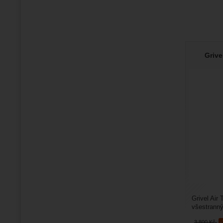
Grive
Grivel Air 
všestranný
horolezectv
3 800
Kč