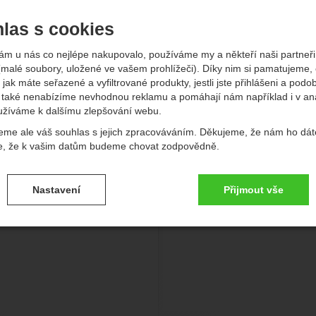
las s cookies
-
Kč
ám u nás co nejlépe nakupovalo, používáme my a někteří naši partneři 
(malé soubory, uložené ve vašem prohlížeči). Díky nim si pamatujeme,
vější
Nejlevnější
Nejdražší
Od nejprodávanějších
Podl
 jak máte seřazené a vyfiltrované produkty, jestli jste přihlášeni a podo
také nenabízíme nevhodnou reklamu a pomáhají nám například i v an
kty
užíváme k dalšímu zlepšování webu.
rivel The Tech Machine
Grivel Alpha K1N screw 
eme ale váš souhlas s jejich zpracováváním. Děkujeme, že nám ho dát
e, že k vašim datům budeme chovat zodpovědně.
vení souhlasů s kategoriemi cookies
Nastavení
Přijmout vše
.
ké
-
bez těchto cookies náš web nebude fungovat
ické
AKTIVNÍ
brazit
é cookies umožňují váš průchod nákupním košíkem, porovnávání prod
zbytné funkce.
ční a rozšířené funkce
-
abyste nemuseli vše nastavovat znovu a aby
renční a rozšířené funkce
.
li spojit např. pomocí chatu
eno