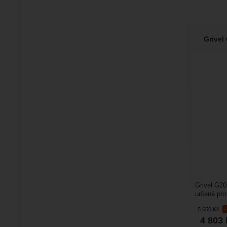
Grivel
Grivel G2
určené pro
mixové a d
5 650
Kč
4 803