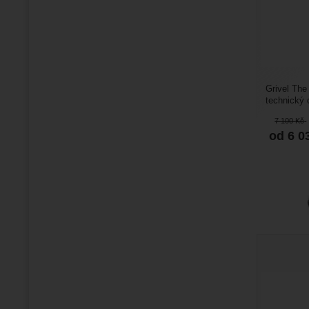
Grivel The
technický 
Anatomicky
7 100
Kč
od 6 0