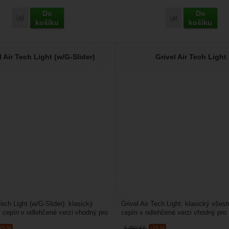
Do
Do
Přidat 'Grivel G20 Plus Cramp-O-Matic Evo' k porovnání
Přidat 'Grivel A
košíku
košíku
l Air Tech Light (w/G-Slider)
Grivel Air Tech Light
Tech Light (w/G-Slider): klasický
Grivel Air Tech Light: klasický všes
 cepín v odlehčené verzi vhodný pro
cepín v odlehčené verzi vhodný pro
í....
horolezectví. Hodí se na...
-15 %
3 450
Kč
-15 %