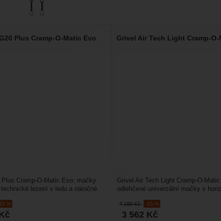
 G20 Plus Cramp-O-Matic Evo
Grivel Air Tech Light Cramp-O
0 Plus Cramp-O-Matic Evo: mačky
Grivel Air Tech Light Cramp-O-Matic
 technické lezení v ledu a náročné
odlehčené univerzální mačky s horiz
rytoolové...
hroty určené pro lezení...
-15 %
4 190
Kč
-15 %
Kč
3 562
Kč