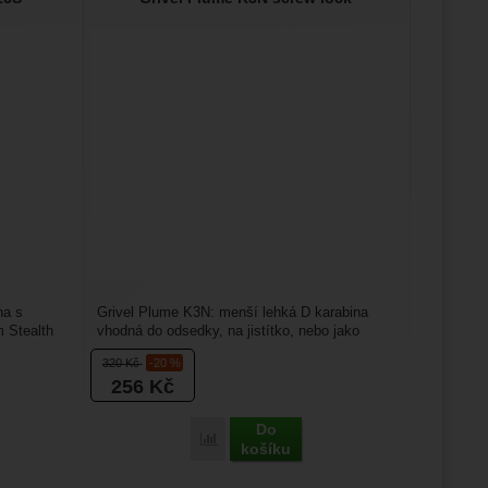
na s
Grivel Plume K3N: menší lehká D karabina
 Stealth
vhodná do odsedky, na jistítko, nebo jako
pomocná karabina do...
320
Kč
-20 %
256
Kč
Do
ealth Straight K16S' k porovnání
Přidat 'Grivel Plume K3N screw lock' k po
košíku