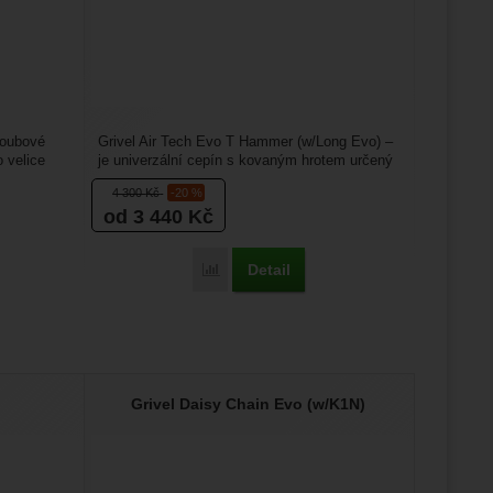
loubové
Grivel Air Tech Evo T Hammer (w/Long Evo) –
 velice
je univerzální cepín s kovaným hrotem určený
hlavně pro lezení...
4 300
Kč
-20 %
od 3 440
Kč
Detail
14 Cramp-O-Matic Evo' k porovnání
Přidat 'Grivel Air Tech Evo T Hammer (w/
Grivel Daisy Chain Evo (w/K1N)