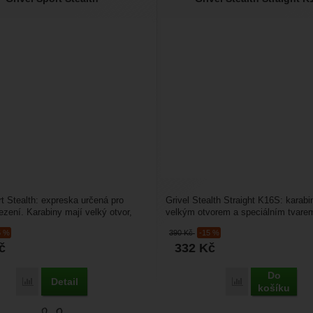
rt Stealth: expreska určená pro
Grivel Stealth Straight K16S: karabi
ezení. Karabiny mají velký otvor,
velkým otvorem a speciálním tvarem
eny...
vhodná pro sportovní...
5 %
390
Kč
-15 %
č
332
Kč
Do
Detail
Přidat 'Grivel Sport Stealth' k porovnání
Přidat 'Grivel St
košíku