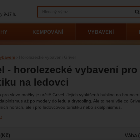
Vyhledávání
y 9-17 h.
OHY
KEMPOVÁNÍ
VYBAVENÍ
ybavení
Horolezecké vybavení Grivel
el - horolezecké vybavení pro
tiku na ledovci
ro slovo mačky je určitě Grivel. Jejich vyhlášená bublina na bounce
skialpinismus až po modely do ledu a drytooling. Ale to není vše co Gri
ních horách, ale i pro ledovcovou turistiku nebo skialpinismus.
e
vání podle parametrů
(Kč)
Váha (