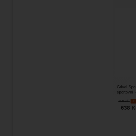
Grivel Spo
sportovní l
jsou vybav
750
Kč
-1
638
K