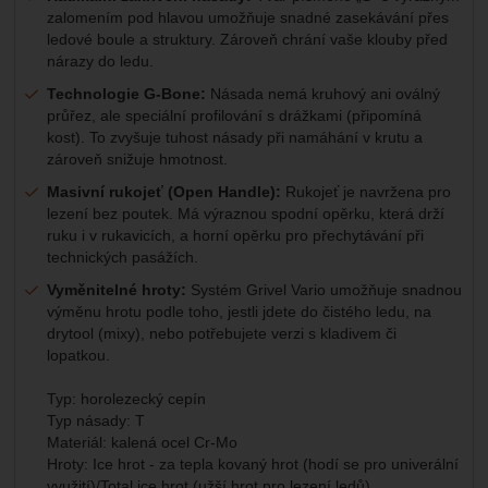
zalomením pod hlavou umožňuje snadné zasekávání přes
ledové boule a struktury. Zároveň chrání vaše klouby před
nárazy do ledu.
Technologie G-Bone:
Násada nemá kruhový ani oválný
průřez, ale speciální profilování s drážkami (připomíná
kost). To zvyšuje tuhost násady při namáhání v krutu a
zároveň snižuje hmotnost.
Masivní rukojeť (Open Handle):
Rukojeť je navržena pro
lezení bez poutek. Má výraznou spodní opěrku, která drží
ruku i v rukavicích, a horní opěrku pro přechytávání při
technických pasážích.
Vyměnitelné hroty:
Systém Grivel Vario umožňuje snadnou
výměnu hrotu podle toho, jestli jdete do čistého ledu, na
drytool (mixy), nebo potřebujete verzi s kladivem či
lopatkou.
Typ: horolezecký cepín
Typ násady: T
Materiál: kalená ocel Cr-Mo
Hroty: Ice hrot - za tepla kovaný hrot (hodí se pro univerální
využití)/Total ice hrot (užší hrot pro lezení ledů)