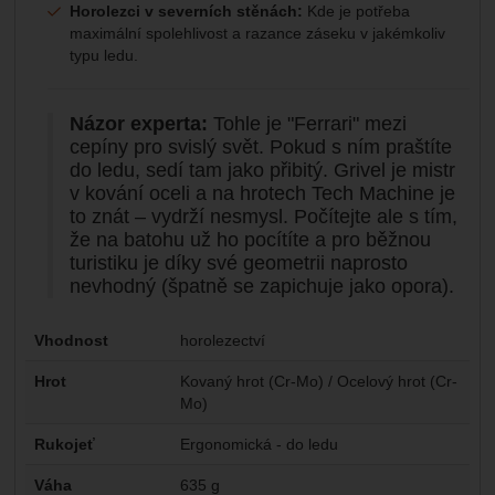
Horolezci v severních stěnách:
Kde je potřeba
maximální spolehlivost a razance záseku v jakémkoliv
typu ledu.
Názor experta:
Tohle je "Ferrari" mezi
cepíny pro svislý svět. Pokud s ním praštíte
do ledu, sedí tam jako přibitý. Grivel je mistr
v kování oceli a na hrotech Tech Machine je
to znát – vydrží nesmysl. Počítejte ale s tím,
že na batohu už ho pocítíte a pro běžnou
turistiku je díky své geometrii naprosto
nevhodný (špatně se zapichuje jako opora).
Parametry
Vhodnost
horolezectví
Hrot
Kovaný hrot (Cr-Mo) / Ocelový hrot (Cr-
Mo)
Rukojeť
Ergonomická - do ledu
Váha
635 g