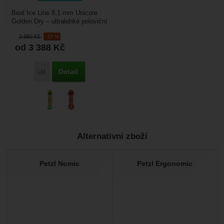
Beal Ice Line 8,1 mm Unicore
Golden Dry – ultralehké poloviční
lano o průměru 8,1 mm určené
3 990
Kč
-15 %
pro zimní...
od 3 388
Kč
Detail
Porovnat
Alternativní zboží
Petzl Nomic
Petzl Ergonomic