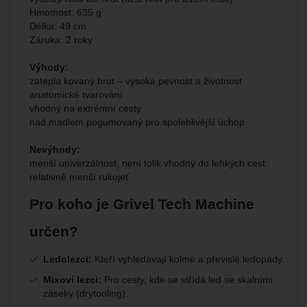
Hmotnost: 635 g
Délka: 49 cm
Záruka: 2 roky
Výhody:
zatepla kovaný hrot – vysoká pevnost a životnost
anatomické tvarování
vhodný na extrémní cesty
nad madlem pogumovaný pro spolehlivější úchop
Nevýhody:
menší univerzálnost, není tolik vhodný do lehkých cest
relativně menší rukojeť
Pro koho je Grivel Tech Machine
určen?
Ledolezci:
Kteří vyhledávají kolmé a převislé ledopády.
Mixoví lezci:
Pro cesty, kde se střídá led se skalními
záseky (drytooling).