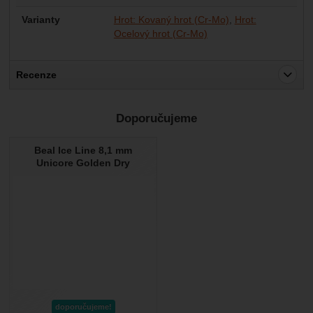
Varianty
Hrot: Kovaný hrot (Cr-Mo)
Hrot:
Ocelový hrot (Cr-Mo)
Recenze
Pro vkládání recenzí je nutné se přihlásit.
Doporučujeme
Recenze
Beal Ice Line 8,1 mm
Nebyla přidána žádná recenze.
Unicore Golden Dry
doporučujeme!