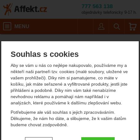
777 563 138
objednávky telefonicky 9-17 h.
Košík
MENU
Uživatel
Vyhledáván
Hrot: Kovaný hrot
Horolezecké vybavení
Cepíny
Cepíny do ledu
Affekt.cz
Vybavení
Grivel The Tech Machine
Souhlas s cookies
Grivel The Tech Machine
Aby se vám u nás co nejlépe nakupovalo, používáme my a
někteří naši partneři tzv. cookies (malé soubory, uložené ve
vašem prohlížeči). Díky nim si pamatujeme, co máte v
Fotografie
doporučujeme!
košíku, jak máte seřazené a vyfiltrované produkty, jestli jste
přihlášeni a podobně. Díky nim vám také nenabízíme
nevhodnou reklamu a pomáhají nám například i v
analýzách, které používáme k dalšímu zlepšování webu.
Potřebujeme ale váš souhlas s jejich zpracováváním.
předchozí
n
Děkujeme, že nám ho dáte, a slibujeme, že k vašim datům
budeme chovat zodpovědně.
Nastavení souhlasů s kategoriemi