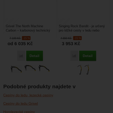
Grivel The North Machine
Singing Rock Bandit - je určený
Carbon – karbonový technický
pro těžké cesty v ledu nebo
cepín určený pro lezení
mixy. Má tvarovanou násadu
7 100
Kč
-15 %
4 650
Kč
-15 %
ledopádů. Anatomicky
vhodnou i do převislých...
od 6 035
Kč
3 953
Kč
tvarovanou...
Detail
Detail
Porovnat
Porovnat
Podobné produkty najdete v
Cepíny do ledu, lezecké cepíny
Cepíny do ledu Grivel
Horolezecké cepíny