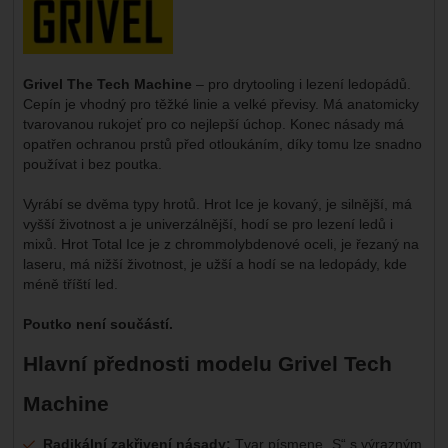
Grivel The Tech Machine
– pro drytooling i lezení ledopádů.
Cepín je vhodný pro těžké linie a velké převisy. Má anatomicky
tvarovanou rukojeť pro co nejlepší úchop. Konec násady má
opatřen ochranou prstů před otloukáním, díky tomu lze snadno
používat i bez poutka.
Vyrábí se dvěma typy hrotů. Hrot Ice je kovaný, je silnější, má
vyšší životnost a je univerzálnější, hodí se pro lezení ledů i
mixů. Hrot Total Ice je z chrommolybdenové oceli, je řezaný na
laseru, má nižší životnost, je užší a hodí se na ledopády, kde
méně tříští led.
Poutko není součástí.
Hlavní přednosti modelu Grivel Tech
Machine
Radikální zakřivení násady:
Tvar písmene „S“ s výrazným