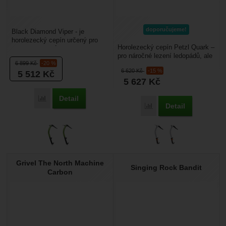
doporučujeme!
Black Diamond Viper - je
horolezecký cepín určený pro
Horolezecký cepín Petzl Quark –
lezení ledopádů a lezení
pro náročné lezení ledopádů, ale
alpských stěn. Má prohnutou...
6 899
Kč
-20 %
i těžkých mixů nebo pro
6 620
Kč
-15 %
5 512
Kč
drytooling....
5 627
Kč
Detail
Porovnat
Detail
Porovnat
Grivel The North Machine
Singing Rock Bandit
Carbon