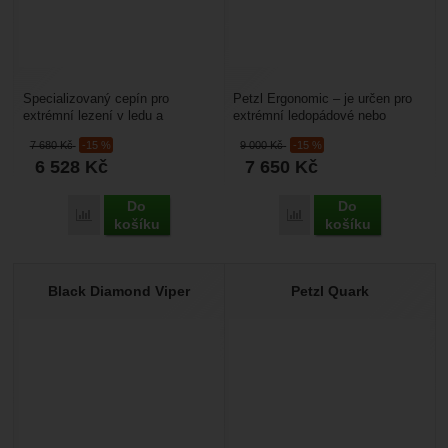
Specializovaný cepín pro
Petzl Ergonomic – je určen pro
extrémní lezení v ledu a
extrémní ledopádové nebo
drytooling Petzl Nomic je
drytoolingové lezení. Je určen
7 680
Kč
-15 %
9 000
Kč
-15 %
technický cepín vyvinutý...
i pro závodu v lezení...
6 528
Kč
7 650
Kč
Do
Do
Porovnat
Porovnat
košíku
košíku
Black Diamond Viper
Petzl Quark