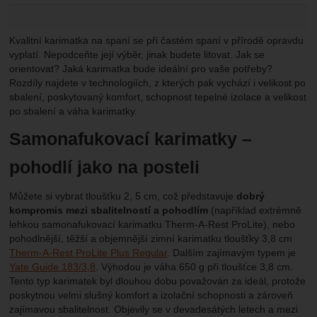
Kvalitní karimatka na spaní se při častém spaní v přírodě opravdu
vyplatí. Nepodceňte její výběr, jinak budete litovat. Jak se
orientovat? Jaká karimatka bude ideální pro vaše potřeby?
Rozdíly najdete v technologiích, z kterých pak vychází i velikost po
sbalení, poskytovaný komfort, schopnost tepelné izolace a velikost
po sbalení a váha karimatky.
Samonafukovací karimatky
–
pohodlí jako na posteli
Můžete si vybrat tloušťku 2, 5 cm, což představuje
dobrý
kompromis mezi sbalitelností a pohodlím
(například extrémně
lehkou samonafukovací karimatku Therm-A-Rest ProLite), nebo
pohodlnější, těžší a objemnější zimní karimatku tloušťky 3,8 cm
Therm-A-Rest ProLite Plus Regular
. Dalším zajímavým typem je
Yate Guide 183/3,8
. Výhodou je váha 650 g při tloušťce 3,8 cm.
Tento typ karimatek byl dlouhou dobu považován za ideál, protože
poskytnou velmi slušný komfort a izolační schopnosti a zároveň
zajímavou sbalitelnost. Objevily se v devadesátých letech a mezi