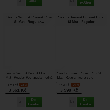
Detail
Přidat 'Mountain Equipment Mirrostat 7.0 Mat' k porovnání
Přidat 'Sea to Summit Pu
košíku
Sea to Summit Pursuit Plus
Sea to Summit Pursuit Plus
SI Mat - Regular…
SI Mat - Regular
Sea to Summit Pursuit Plus SI
Sea to Summit Pursuit Plus SI
Mat - Regular Rectangular: jedná
Mat - Regular: jedná se o
se o samonafukovací karimatku
samonafukovací karimatku na
4 748
Kč
-25 %
4 498
Kč
-20 %
na spaní...
spaní pro všechny...
3 561
Kč
3 598
Kč
Do
Do
Přidat 'Sea to Summit Pursuit Plus SI Mat - Regular Rectangu
Přidat 'Sea to Summit Pu
košíku
košíku