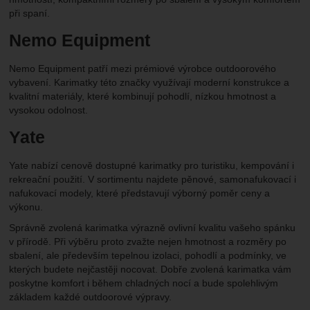
při spaní.
Nemo Equipment
Nemo Equipment patří mezi prémiové výrobce outdoorového
vybavení. Karimatky této značky využívají moderní konstrukce a
kvalitní materiály, které kombinují pohodlí, nízkou hmotnost a
vysokou odolnost.
Yate
Yate nabízí cenově dostupné karimatky pro turistiku, kempování i
rekreační použití. V sortimentu najdete pěnové, samonafukovací i
nafukovací modely, které představují výborný poměr ceny a
výkonu.
Správně zvolená karimatka výrazně ovlivní kvalitu vašeho spánku
v přírodě. Při výběru proto zvažte nejen hmotnost a rozměry po
sbalení, ale především tepelnou izolaci, pohodlí a podmínky, ve
kterých budete nejčastěji nocovat. Dobře zvolená karimatka vám
poskytne komfort i během chladných nocí a bude spolehlivým
základem každé outdoorové výpravy.