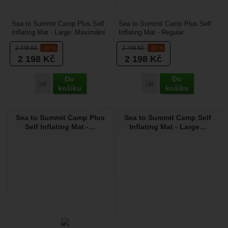
Sea to Summit Camp Plus Self
Sea to Summit Camp Plus Self
Inflating Mat - Large: Maximální
Inflating Mat - Regular
komfort pro vysoké postavy.
Rectangular Wide: Maximální
2 748
Kč
-20 %
2 748
Kč
-20 %
Karimatka Camp...
komfort v širokém profilu....
2 198
Kč
2 198
Kč
Do
Do
Přidat 'Sea to Summit Camp Plus Self Inflating Mat - Large' 
Přidat 'Sea to Summit Ca
košíku
košíku
Sea to Summit Camp Plus
Sea to Summit Camp Self
Self Inflating Mat -…
Inflating Mat - Large…