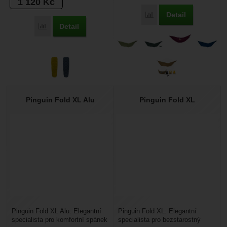
1 120
Kč
197
2
180
2
Detail
Přidat 'Ticket to Moon 
Detail
196
18
173
1
Přidat 'Pinguin Trace R3' k porovnání
194
3
168
9
193
3
120
1
192
3
150
1
190
7
Pinguin Fold XL Alu
Pinguin Fold XL
ŠÍŘKA (CM)
100
1
56
8
115
1
57
1
128
1
58
6
130
2
60
6
132
1
62
1
140 cm
4
63
4
Pinguin Fold XL Alu: Elegantní
Pinguin Fold XL: Elegantní
155 cm
1
64
42
specialista pro komfortní spánek
specialista pro bezstarostný