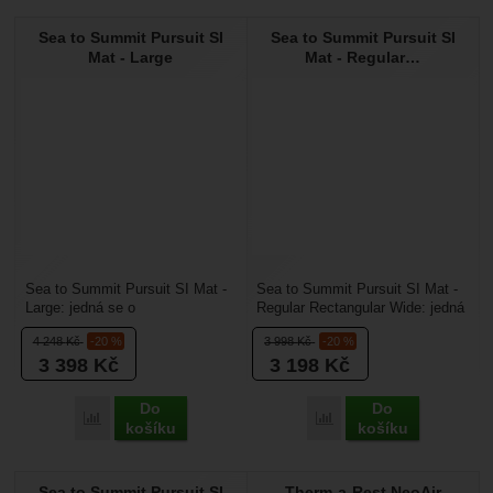
Sea to Summit Pursuit SI
Sea to Summit Pursuit SI
Mat - Large
Mat - Regular…
Sea to Summit Pursuit SI Mat -
Sea to Summit Pursuit SI Mat -
Large: jedná se o
Regular Rectangular Wide: jedná
samonafukovací karimatku,
se o samonafukovací karimatku,
4 248
Kč
-20 %
3 998
Kč
-20 %
která byla navržena pro
která byla...
3 398
Kč
3 198
Kč
všechny...
Do
Do
Přidat 'Sea to Summit Pursuit SI Mat - Large' k porovnání
Přidat 'Sea to Summit Pu
košíku
košíku
Sea to Summit Pursuit SI
Therm-a-Rest NeoAir