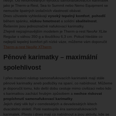
netrpí. Od renomovaných výrobců samonafukovacích karimatek
jako je Therm-a-Rest, Sea to Summit nebo Nemo Equipment se
nemusíte špatných izolačních vlastností obávat.
Dnes uživatele vyhledávají
vysoký tepelný komfort
,
pohodlí
během spánku,
nízkou hmotnost
a solidní
sbalitelnost
.
Řešením jsou jednoznačně nafukovací karimatky.
Zřejmě nejzajímavějším modelem je Therm-a-rest NeoAir XLite
Regular s váhou 350 g a tloušťkou 6,3 cm. Pokud hledáte co
nejlepší tepelný komfort při nízké váze, můžeme vám doporučit
Therm-a-rest NeoAir XTherm
.
Pěnové karimatky – maximální
spolehlivost
I přes masivní nástup samonafukovacích karimatek mají stále
pěnové karimatky aneb podložky na spaní, co nabídnout. Můžeme
je doporučit tomu, kdo delší dobu cestuje mimo civilizaci nebo kdo
s karimatkou zachází hrubým způsobem a
nechce riskovat
propíchnutí samonafukovací karimatky
.
Jejich zlatý věk byl v osmdesátých a devadesátých létech
dvacáteho století. Poté nastoupila éra samonafukovacích
karimatek. Přesto i dnes mají co nabídnout a jsou aktivity, kde se