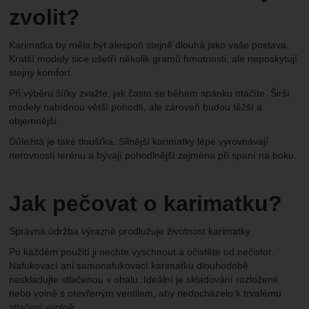
zvolit?
Karimatka by měla být alespoň stejně dlouhá jako vaše postava.
Kratší modely sice ušetří několik gramů hmotnosti, ale neposkytují
stejný komfort.
Při výběru šířky zvažte, jak často se během spánku otáčíte. Širší
modely nabídnou větší pohodlí, ale zároveň budou těžší a
objemnější.
Důležitá je také tloušťka. Silnější karimatky lépe vyrovnávají
nerovnosti terénu a bývají pohodlnější zejména při spaní na boku.
Jak pečovat o karimatku?
Správná údržba výrazně prodlužuje životnost karimatky.
Po každém použití ji nechte vyschnout a očistěte od nečistot.
Nafukovací ani samonafukovací karimatku dlouhodobě
neskladujte stlačenou v obalu. Ideální je skladování rozložené
nebo volně s otevřeným ventilem, aby nedocházelo k trvalému
stlačení výplně.