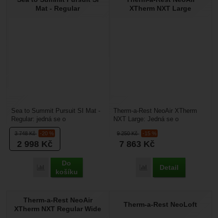
Mat - Regular
XTherm NXT Large
Sea to Summit Pursuit SI Mat -
Therm-a-Rest NeoAir XTherm
Regular: jedná se o
NXT Large: Jedná se o
samonafukovací karimatku,
čtyřsezónní nafukovací
3 748
Kč
-20 %
9 250
Kč
-15 %
která byla navržena pro...
karimatku, s nejlepším
2 998
Kč
7 863
Kč
poměrem...
Do
Detail
Přidat 'Sea to Summit Pursuit SI Mat - Regular' k porovnání
Přidat 'Therm-a-Rest N
košíku
Therm-a-Rest NeoAir
Therm-a-Rest NeoLoft
XTherm NXT Regular Wide