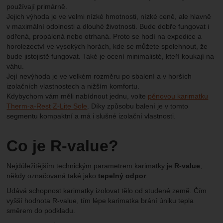
používají primárně.
Jejich výhoda je ve velmi nízké hmotnosti, nízké ceně, ale hlavně
v maximální odolnosti a dlouhé životnosti. Bude dobře fungovat i
odřená, propálená nebo otrhaná. Proto se hodí na expedice a
horolezectví ve vysokých horách, kde se můžete spolehnout, že
bude jistojistě fungovat. Také je ocení minimalisté, kteří koukají na
váhu.
Její nevýhoda je ve velkém rozměru po sbalení a v horších
izolačních vlastnostech a nižším komfortu.
Kdybychom vám měli nabídnout jednu, volte
pěnovou karimatku
Therm-a-Rest Z-Lite Sole
. Díky způsobu balení je v tomto
segmentu kompaktní a má i slušné izolační vlastnosti.
Co je R-value?
Nejdůležitějším technickým parametrem karimatky je
R-value
,
někdy označovaná také jako
tepelný odpor
.
Udává schopnost karimatky izolovat tělo od studené země. Čím
vyšší hodnota R-value, tím lépe karimatka brání úniku tepla
směrem do podkladu.