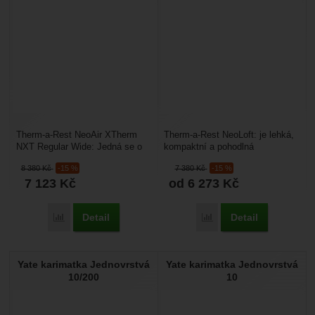
Therm-a-Rest NeoAir XTherm
Therm-a-Rest NeoLoft: je lehká,
NXT Regular Wide: Jedná se o
kompaktní a pohodlná
čtyřsezónní nafukovací
nafukovací karimatka vhodná
8 380
Kč
-15 %
7 380
Kč
-15 %
karimatku, s nejlepším...
pro cestování, backpacking...
7 123
Kč
od 6 273
Kč
Detail
Detail
Přidat 'Therm-a-Rest NeoAir XTherm NXT Regular Wide' k p
Přidat 'Therm-a-Rest Neo
Yate karimatka Jednovrstvá
Yate karimatka Jednovrstvá
10/200
10