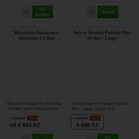
Do
Detail
Přidat 'Mountain Equipment Helium 3.8 Warmzone Mat Women
Přidat 'Mountain Equipme
košíku
Mountain Equipment
Sea to Summit Pursuit Plus
Mirrostat 7.0 Mat
SI Mat - Large
Mountain Equipment Mirrostat
Sea to Summit Pursuit Plus SI
7.0 Mat: velmi lehká a dobře
Mat - Large: jedná se o
sbalitelná nafukovací karimatka,
samonafukovací karimatku na
5 699
Kč
-15 %
4 998
Kč
-20 %
která zabere...
spaní pro všechny milovníky...
od 4 844
Kč
3 998
Kč
Do