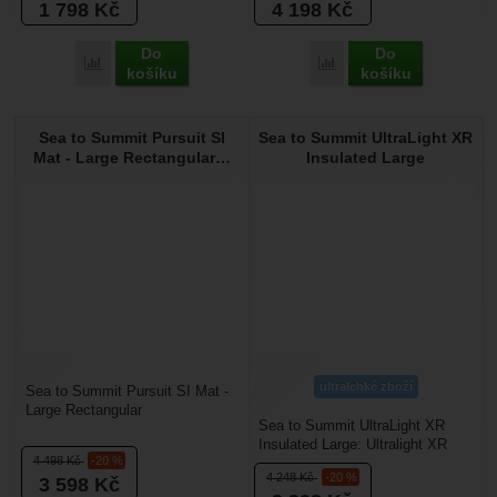
1 798
Kč
4 198
Kč
Do
Do
Přidat 'Sea to Summit Camp Self Inflating Mat - Regular' k p
Přidat 'Sea to Summit Pu
košíku
košíku
Sea to Summit Pursuit SI
Sea to Summit UltraLight XR
Mat - Large Rectangular…
Insulated Large
ultralehké zboží
Sea to Summit Pursuit SI Mat -
Large Rectangular
Sea to Summit UltraLight XR
Wide: Celoroční komfort s
Insulated Large: Ultralight XR
paměťovou pěnou. Model
4 498
Kč
-20 %
Insulated ve variantě Large
Pursuit...
4 248
Kč
-20 %
3 598
Kč
přináší kombinaci...