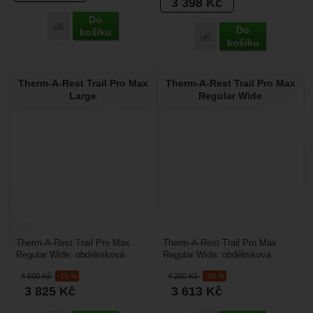
3 398
Kč
Do
Přidat 'Sea to Summit Pursuit SI Mat - Large Rectangular Wid
Do
košíku
Přidat 'Sea to Summit Ul
košíku
Therm-A-Rest Trail Pro Max
Therm-A-Rest Trail Pro Max
Large
Regular Wide
Therm-A-Rest Trail Pro Max
Therm-A-Rest Trail Pro Max
Regular Wide: obdélníková
Regular Wide: obdélníková
samonafukovací karimatka
samonafukovací karimatka
4 500
Kč
-15 %
4 250
Kč
-15 %
rozšířená na 64 cm a
rozšířená na 64 cm. Poskytne...
3 825
Kč
3 613
Kč
prodloužená...