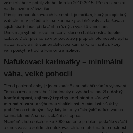
velmi oblíbené patřily zhuba do roku 2010-2015. Přesto i dnes si
najdou svého zákazníka.
Princip samonafukovacích karimatek je molitan, který je doplněný
vzduchem. V průběhu let se karimatky odlehčovaly a zlepšovala
jejich sbalitelnost přidáváním různých výseků v molitanu.
Dnes mají výhodu rozumné ceny, slušné sbalitelnosti a tepelné
izolace. Další plus je, že v případě, že ji propíchnete nespíte úplně
na zemi, ale uvnitř samonafukovací karimatky je molitan, který
vám poskytne trochu komfortu a izolace.
Nafukovací karimatky – minimální
váha, velké pohodlí
Trend poslední doby je jednoznačně dán odlehčováním vybavení.
Tomuto trendu podléhají i karimatky a výrobci se snaží o
dobrý
komfort spaní, zajímavý tepelný koeficient
a zároveň
minimální váhu
a výbornou sbalitelnost. V minulosti však byl
problém se studenými švy, kdy tento typ "starých" nafukovacích
karimatek měl špatnou izolační schopnost.
Nicméně zhuba okolo roku 2000 se tento problém podařilo vyřešit
a dnes většina solidních nafukovacích karimatek na tuto nectnost