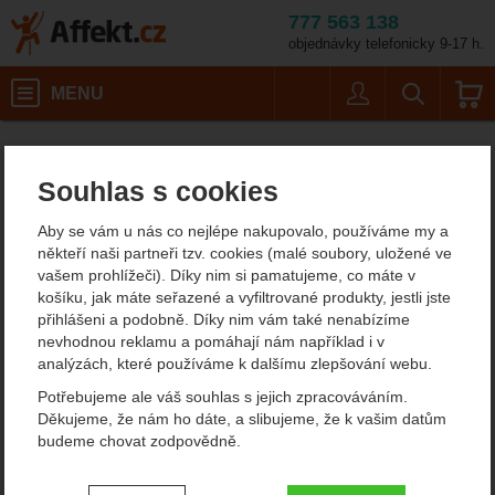
777 563 138
objednávky telefonicky 9-17 h.
Košík
MENU
Uživatel
Vyhledáván
Karimatky
Affekt.cz
Kempování
Souhlas s cookies
Karimatky
Aby se vám u nás co nejlépe nakupovalo, používáme my a
Pokud milujete kempování "na divoko", a přitom máte při spaní
někteří naši partneři tzv. cookies (malé soubory, uložené ve
rádi pohodlí, budete potřebovat kvalitní karimatky, které vám dají
vašem prohlížeči). Díky nim si pamatujeme, co máte v
tepelnou izolaci a komfort. Existují 3 typy.
Pokud nevíte, jak si
košíku, jak máte seřazené a vyfiltrované produkty, jestli jste
karimatku do stanu vybrat
, přečtěte si našeho průvodce nebo
přihlášeni a podobně. Díky nim vám také nenabízíme
článek
.
nevhodnou reklamu a pomáhají nám například i v
analýzách, které používáme k dalšímu zlepšování webu.
Zobrazit více
Potřebujeme ale váš souhlas s jejich zpracováváním.
Děkujeme, že nám ho dáte, a slibujeme, že k vašim datům
NAFUKOVACÍ
SAMONAFUKOVACÍ
budeme chovat zodpovědně.
KARIMATKY
KARIMATKY
Nastavení souhlasů s kategoriemi