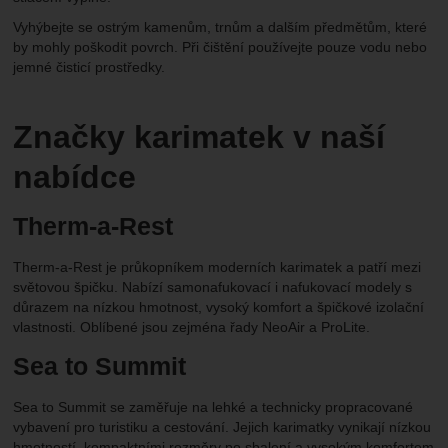
Vyhýbejte se ostrým kamenům, trnům a dalším předmětům, které
by mohly poškodit povrch. Při čištění používejte pouze vodu nebo
jemné čisticí prostředky.
Značky karimatek v naší
nabídce
Therm-a-Rest
Therm-a-Rest je průkopníkem moderních karimatek a patří mezi
světovou špičku. Nabízí samonafukovací i nafukovací modely s
důrazem na nízkou hmotnost, vysoký komfort a špičkové izolační
vlastnosti. Oblíbené jsou zejména řady NeoAir a ProLite.
Sea to Summit
Sea to Summit se zaměřuje na lehké a technicky propracované
vybavení pro turistiku a cestování. Jejich karimatky vynikají nízkou
hmotností, kompaktními rozměry po sbalení a vysokým komfortem