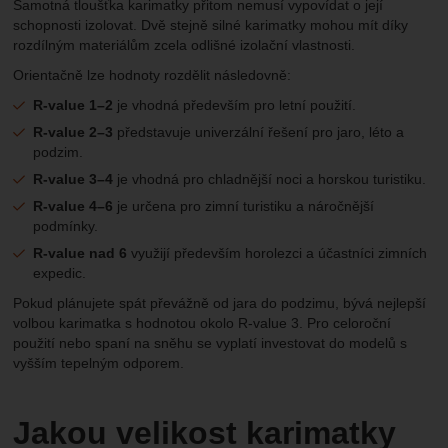
Samotná tloušťka karimatky přitom nemusí vypovídat o její
schopnosti izolovat. Dvě stejně silné karimatky mohou mít díky
rozdílným materiálům zcela odlišné izolační vlastnosti.
Orientačně lze hodnoty rozdělit následovně:
R-value 1–2
je vhodná především pro letní použití.
R-value 2–3
představuje univerzální řešení pro jaro, léto a
podzim.
R-value 3–4
je vhodná pro chladnější noci a horskou turistiku.
R-value 4–6
je určena pro zimní turistiku a náročnější
podmínky.
R-value nad 6
využijí především horolezci a účastníci zimních
expedic.
Pokud plánujete spát převážně od jara do podzimu, bývá nejlepší
volbou karimatka s hodnotou okolo R-value 3. Pro celoroční
použití nebo spaní na sněhu se vyplatí investovat do modelů s
vyšším tepelným odporem.
Jakou velikost karimatky