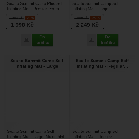
Sea to Summit Camp Plus Self
Sea to Summit Camp Self
Inflating Mat - Regular: Extra
Inflating Mat - Large
tloušťka a maximální izolace.
Rectangular: Maximální prostor a
2 498
Kč
-20 %
2 998
Kč
-25 %
Karimatka Camp...
odolnost. Karimatka Camp...
1 998
Kč
2 249
Kč
Do
Do
Přidat 'Sea to Summit Camp Plus Self Inflating Mat - Regular
Přidat 'Sea to Summit Ca
košíku
košíku
Sea to Summit Camp Self
Sea to Summit Camp Self
Inflating Mat - Large
Inflating Mat - Regular…
Sea to Summit Camp Self
Sea to Summit Camp Self
Inflating Mat - Large: Maximální
Inflating Mat - Regular