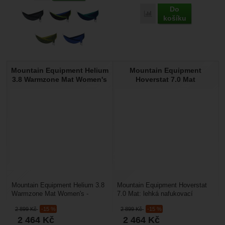
Do
Přidat 'Eno Vulcan Under
košíku
Mountain Equipment Helium
Mountain Equipment
3.8 Warmzone Mat Women's
Hoverstat 7.0 Mat
Mountain Equipment Helium 3.8
Mountain Equipment Hoverstat
Warmzone Mat Women's -
7.0 Mat: lehká nafukovací
samonafukovací
karimatka do méně nároční
2 899
Kč
-15 %
2 899
Kč
-15 %
karimatka HELIUM WARM
podmínek, zajistí dobrou...
2 464
Kč
2 464
Kč
ZONE 3.8 WOMENS...