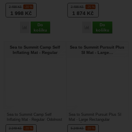
prostor a nezničitelnost.
Rectangular Wide: Odolnost v
2 498
Kč
-20 %
2 498
Kč
-25 %
Karimatka Camp Self-Inflating...
širokém profilu. Karimatka...
1 998
Kč
1 874
Kč
Do
Do
Přidat 'Sea to Summit Camp Self Inflating Mat - Large' k por
Přidat 'Sea to Summit Ca
košíku
košíku
Sea to Summit Camp Self
Sea to Summit Pursuit Plus
Inflating Mat - Regular
SI Mat - Large…
Sea to Summit Camp Self
Sea to Summit Pursuit Plus SI
Inflating Mat - Regular: Odolnost
Mat - Large Rectangular
a pohodlí pro každé
Wide: Čtyřsezónní komfort v 7,5
2 248
Kč
-20 %
5 248
Kč
-20 %
dobrodružství. Karimatka...
cm tloušťce. Model...