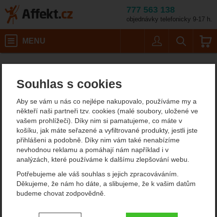
777 563 138
objednávky telefonicky 9-17 h.
Košík
MENU
Uživatel
Vyhledáván
Karimatky, spací podložky Nemo Equipment
Affekt.cz
Kempování
Souhlas s cookies
Karimatky Nemo
Aby se vám u nás co nejlépe nakupovalo, používáme my a
Pokud si potrpíte na kvalitu, určitě musíte zvážit americké
někteří naši partneři tzv. cookies (malé soubory, uložené ve
karimatky Nemo Equipment, které vyrábí relativně malá firma,
vašem prohlížeči). Díky nim si pamatujeme, co máte v
která však uvažuje nad návrhy a díky tomu pravidelně získávají
košíku, jak máte seřazené a vyfiltrované produkty, jestli jste
ocenění a častou jsou vidět ve vybavení náročných dálkových
přihlášeni a podobně. Díky nim vám také nenabízíme
trekkerů.
nevhodnou reklamu a pomáhají nám například i v
analýzách, které používáme k dalšímu zlepšování webu.
Zobrazit více
Potřebujeme ale váš souhlas s jejich zpracováváním.
Děkujeme, že nám ho dáte, a slibujeme, že k vašim datům
Filtrování podle parametrů
budeme chovat zodpovědně.
CENA (KČ)
DÉLKA VÝROBKU (CM)
Nastavení souhlasů s kategoriemi
Od
Podle