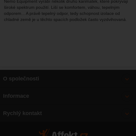
Nemo Equipment vyrábí několik druhů karimatek, které pokrývají
široké spektrum použití. Liší se komfortem, váhou, tepelným
odporem... A právě tepelný odpor, tedy schopnost izolace od
chladné země je u těchto spacích podložek často vyzdvihovaná.
O společnosti
Bonusy
Informace
O nás
Doprava
Články
Rychlý kontakt
Výměna, vrácení zboží
Mapa webu
Obchodní podmínky
Zásady ochrany osobních údajů