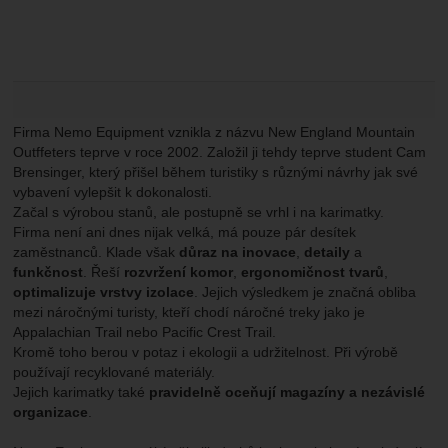
Marketingové
-
abychom vás neobtěžovali nevhodnou
Marketingové
návštěv a zdroje návštěv našich internetových stránek.
.
reklamou
Data získaná pomocí těchto cookies zpracováváme
Povoleno
souhrnně a anonymně, takže nejsme schopni identifikovat
konkrétní uživatele našeho webu.
Zobrazit
Marketingové cookies používáme my nebo naši partneři,
abychom vám mohli zobrazit vhodné obsahy nebo reklamy
Firma Nemo Equipment vznikla z názvu New England Mountain
jak na našich stránkách, tak na stránkách třetích stran.
Outffeters teprve v roce 2002. Založil ji tehdy teprve student Cam
Brensinger, který přišel během turistiky s různými návrhy jak své
vybavení vylepšit k dokonalosti.
Začal s výrobou stanů, ale postupně se vrhl i na karimatky.
Firma není ani dnes nijak velká, má pouze pár desítek
zaměstnanců. Klade však
důraz na inovace
,
detaily
a
funkčnost
. Řeší
rozvržení komor
,
ergonomičnost tvarů
,
optimalizuje vrstvy izolace
. Jejich výsledkem je značná obliba
mezi náročnými turisty, kteří chodí náročné treky jako je
Appalachian Trail nebo Pacific Crest Trail.
Kromě toho berou v potaz i ekologii a udržitelnost. Při výrobě
používají recyklované materiály.
Jejich karimatky také
pravidelně oceňují magazíny a nezávislé
organizace
.