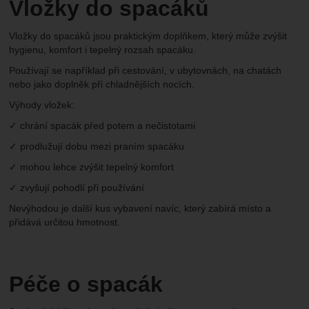
Vložky do spacáků
Vložky do spacáků jsou praktickým doplňkem, který může zvýšit
hygienu, komfort i tepelný rozsah spacáku.
Používají se například při cestování, v ubytovnách, na chatách
nebo jako doplněk při chladnějších nocích.
Výhody vložek:
✓ chrání spacák před potem a nečistotami
✓ prodlužují dobu mezi praním spacáku
✓ mohou lehce zvýšit tepelný komfort
✓ zvyšují pohodlí při používání
Nevýhodou je další kus vybavení navíc, který zabírá místo a
přidává určitou hmotnost.
Péče o spacák