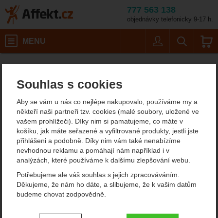
777 563 138
objednávky telefonicky 9-17 h.
Košík
MENU
Uživatel
Vyhledáván
Spacáky
Affekt.cz
Kempování
Souhlas s cookies
Spacáky
Aby se vám u nás co nejlépe nakupovalo, používáme my a
Dobře zpracovaný a hlavně kvalitní spacák (=spací pytel) oceníte
někteří naši partneři tzv. cookies (malé soubory, uložené ve
za každé situace. Pokud často cestujete, nezapomeňte do něj
vašem prohlížeči). Díky nim si pamatujeme, co máte v
investovat dostatek peněz.
Jaké typy spacáků existují a v
košíku, jak máte seřazené a vyfiltrované produkty, jestli jste
jakých situacích je využijete?
Přečíst si můžete i
náš článek
.
přihlášeni a podobně. Díky nim vám také nenabízíme
nevhodnou reklamu a pomáhají nám například i v
Zobrazit více
analýzách, které používáme k dalšímu zlepšování webu.
Potřebujeme ale váš souhlas s jejich zpracováváním.
SPACÁKY Z
Děkujeme, že nám ho dáte, a slibujeme, že k vašim datům
PÉŘOVÉ SPACÁKY
DUTÉHO VLÁKNA
budeme chovat zodpovědně.
Nastavení souhlasů s kategoriemi