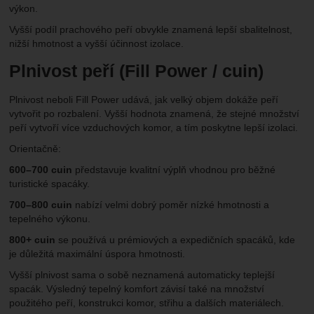
výkon.
Vyšší podíl prachového peří obvykle znamená lepší sbalitelnost,
nižší hmotnost a vyšší účinnost izolace.
Plnivost peří (Fill Power / cuin)
Plnivost neboli Fill Power udává, jak velký objem dokáže peří
vytvořit po rozbalení. Vyšší hodnota znamená, že stejné množství
peří vytvoří více vzduchových komor, a tím poskytne lepší izolaci.
Orientačně:
600–700 cuin
představuje kvalitní výplň vhodnou pro běžné
turistické spacáky.
700–800 cuin
nabízí velmi dobrý poměr nízké hmotnosti a
tepelného výkonu.
800+ cuin
se používá u prémiových a expedičních spacáků, kde
je důležitá maximální úspora hmotnosti.
Vyšší plnivost sama o sobě neznamená automaticky teplejší
spacák. Výsledný tepelný komfort závisí také na množství
použitého peří, konstrukci komor, střihu a dalších materiálech.