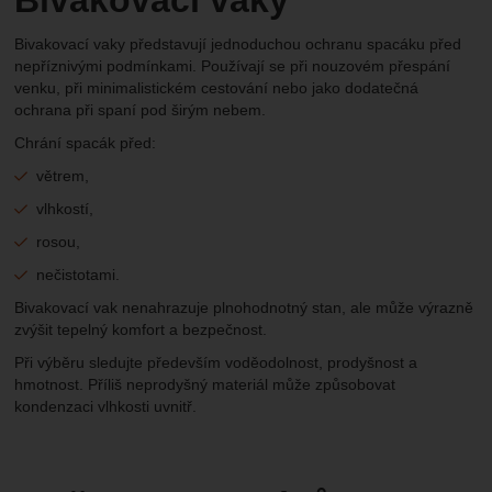
Bivakovací vaky představují jednoduchou ochranu spacáku před
nepříznivými podmínkami. Používají se při nouzovém přespání
venku, při minimalistickém cestování nebo jako dodatečná
ochrana při spaní pod širým nebem.
Chrání spacák před:
větrem,
vlhkostí,
rosou,
nečistotami.
Bivakovací vak nenahrazuje plnohodnotný stan, ale může výrazně
zvýšit tepelný komfort a bezpečnost.
Při výběru sledujte především voděodolnost, prodyšnost a
hmotnost. Příliš neprodyšný materiál může způsobovat
kondenzaci vlhkosti uvnitř.