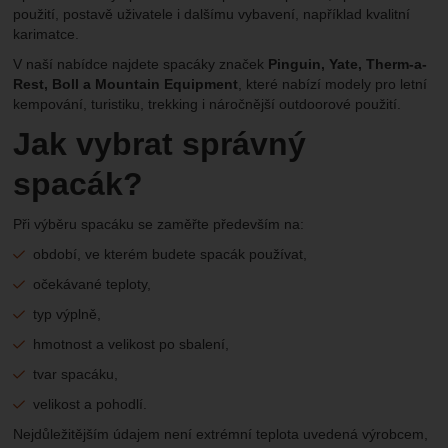
použití, postavě uživatele i dalšímu vybavení, například kvalitní
karimatce.
V naší nabídce najdete spacáky značek
Pinguin, Yate, Therm-a-
Rest, Boll a Mountain Equipment
, které nabízí modely pro letní
kempování, turistiku, trekking i náročnější outdoorové použití.
Jak vybrat správný
spacák?
Při výběru spacáku se zaměřte především na:
období, ve kterém budete spacák používat,
očekávané teploty,
typ výplně,
hmotnost a velikost po sbalení,
tvar spacáku,
velikost a pohodlí.
Nejdůležitějším údajem není extrémní teplota uvedená výrobcem,