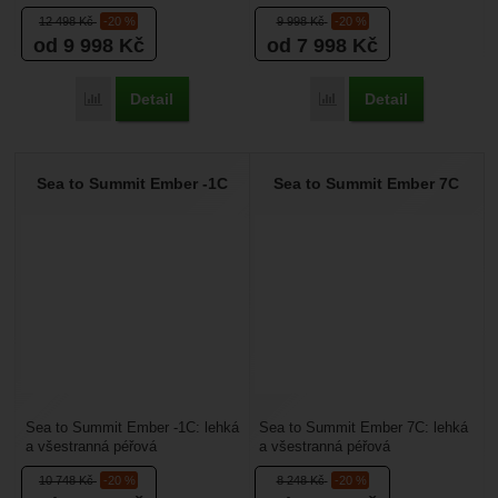
hlavně přizpůsobivý spací pytel,
hlavně přizpůsobivý spací pytel,
12 498
Kč
-20 %
9 998
Kč
-20 %
který nabízí dokonalou...
který nabízí dokonalou...
od 9 998
Kč
od 7 998
Kč
Detail
Detail
Přidat 'Sea to Summit Ascent -9C' k porovnání
Přidat 'Sea to Summit As
Sea to Summit Ember -1C
Sea to Summit Ember 7C
Sea to Summit Ember -1C: lehká
Sea to Summit Ember 7C: lehká
a všestranná péřová
a všestranná péřová
přikrývka. Pro milovníky přírody,
přikrývka. Pro milovníky
10 748
Kč
-20 %
8 248
Kč
-20 %
kteří nejsou tak...
backcountry, kteří nejsou...