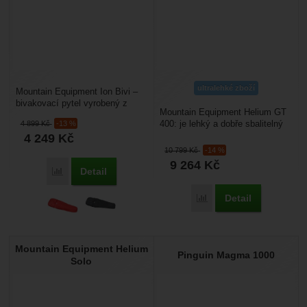
ultralehké zboží
Mountain Equipment Ion Bivi –
bivakovací pytel vyrobený z
Mountain Equipment Helium GT
prodyšné a voděodolné
400: je lehký a dobře sbalitelný
4 899
Kč
-13 %
membrány DRILITE® LOFT™....
péřový spacák vhodná pro
4 249
Kč
cestování nalehko,...
10 799
Kč
-14 %
9 264
Kč
Detail
Přidat 'Mountain Equipment Ion Bivi' k porovnání
Detail
Přidat 'Mountain Equipm
Mountain Equipment Helium
Pinguin Magma 1000
Solo