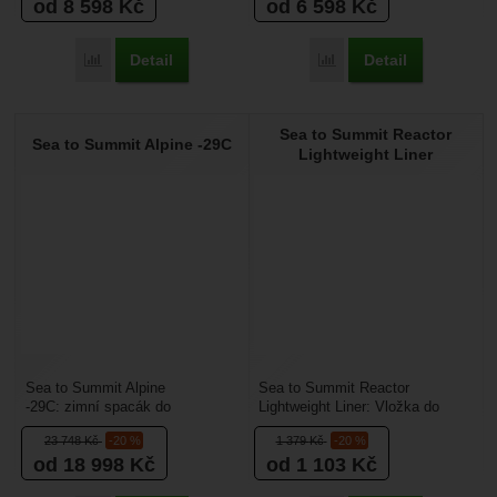
od 8 598
Kč
od 6 598
Kč
Detail
Detail
Přidat 'Sea to Summit Ember -1C' k porovnání
Přidat 'Sea to Summit E
Sea to Summit Reactor
Sea to Summit Alpine -29C
Lightweight Liner
Sea to Summit Alpine
Sea to Summit Reactor
-29C: zimní spacák do
Lightweight Liner: Vložka do
extrémních chladných a
spacáku Reactor je navržena pro
23 748
Kč
-20 %
1 379
Kč
-20 %
vysokých nadmořských
dobrodruhy, kteří...
od 18 998
Kč
od 1 103
Kč
podmínek, kde...