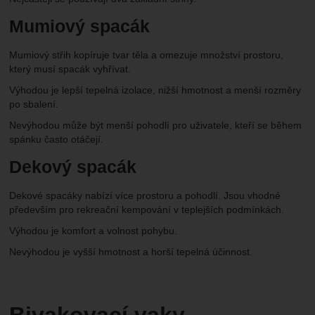
Mumiový spacák
Mumiový střih kopíruje tvar těla a omezuje množství prostoru,
který musí spacák vyhřívat.
Výhodou je lepší tepelná izolace, nižší hmotnost a menší rozměry
po sbalení.
Nevýhodou může být menší pohodlí pro uživatele, kteří se během
spánku často otáčejí.
Dekový spacák
Dekové spacáky nabízí více prostoru a pohodlí. Jsou vhodné
především pro rekreační kempování v teplejších podmínkách.
Výhodou je komfort a volnost pohybu.
Nevýhodou je vyšší hmotnost a horší tepelná účinnost.
Bivakovací vaky