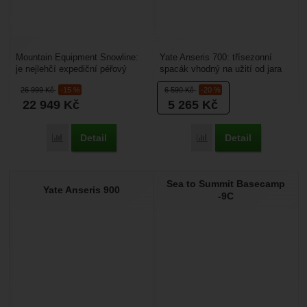
Mountain Equipment Snowline:
Yate Anseris 700: třísezonní
je nejlehčí expediční péřový
spacák vhodný na užití od jara
spacák ME. Je vhodný pro
do podzimu. Spací pytel je plněn
26 999
Kč
-15 %
6 590
Kč
-20 %
bivakování do chladných...
kvalitním...
22 949
Kč
5 265
Kč
Detail
Detail
Přidat 'Mountain Equipment Snowline' k porovnání
Přidat 'Yate Anseris 700'
Sea to Summit Basecamp
Yate Anseris 900
-9C