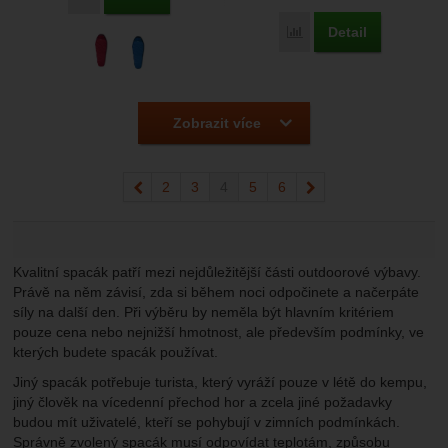
Detail
Přidat 'Sea to Summit Sp
Zobrazit více
předchozí
2
3
4
5
6
následující
Kvalitní spacák patří mezi nejdůležitější části outdoorové výbavy.
Právě na něm závisí, zda si během noci odpočinete a načerpáte
síly na další den. Při výběru by neměla být hlavním kritériem
pouze cena nebo nejnižší hmotnost, ale především podmínky, ve
kterých budete spacák používat.
Jiný spacák potřebuje turista, který vyráží pouze v létě do kempu,
jiný člověk na vícedenní přechod hor a zcela jiné požadavky
budou mít uživatelé, kteří se pohybují v zimních podmínkách.
Správně zvolený spacák musí odpovídat teplotám, způsobu