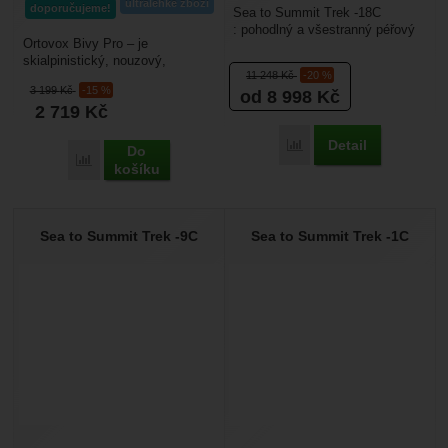
ultralehké zboží
doporučujeme!
Sea to Summit Trek -18C
: pohodlný a všestranný péřový
Ortovox Bivy Pro – je
spacák klasického
skialpinistický, nouzový,
obdélníkového zúženého
11 248
Kč
-20 %
bivakovací vak pro jednu až dvě
střihu.Je...
3 199
Kč
-15 %
od 8 998
Kč
osoby. Uvnitř je nalaminovaná...
2 719
Kč
Detail
Přidat 'Sea to Summit Tr
Do
Přidat 'Ortovox Bivy Pro' k porovnání
košíku
Sea to Summit Trek -9C
Sea to Summit Trek -1C