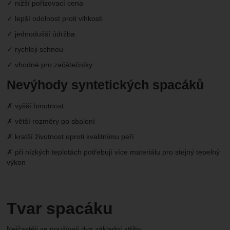
✓ nižší pořizovací cena
✓ lepší odolnost proti vlhkosti
✓ jednodušší údržba
✓ rychleji schnou
✓ vhodné pro začátečníky
Nevýhody syntetických spacáků
✗ vyšší hmotnost
✗ větší rozměry po sbalení
✗ kratší životnost oproti kvalitnímu peří
✗ při nízkých teplotách potřebují více materiálu pro stejný tepelný
výkon
Tvar spacáku
Nejčastěji se používají dva základní střihy.