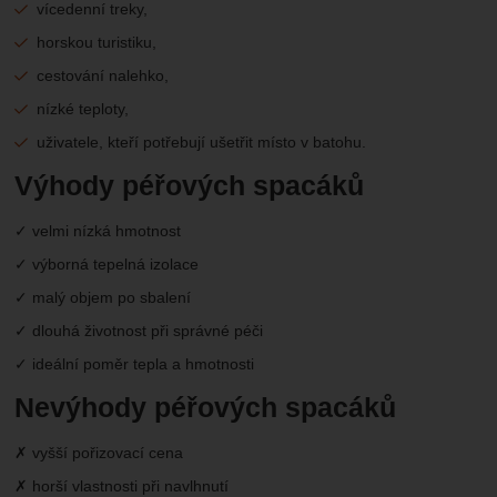
vícedenní treky,
horskou turistiku,
cestování nalehko,
nízké teploty,
uživatele, kteří potřebují ušetřit místo v batohu.
Výhody péřových spacáků
✓ velmi nízká hmotnost
✓ výborná tepelná izolace
✓ malý objem po sbalení
✓ dlouhá životnost při správné péči
✓ ideální poměr tepla a hmotnosti
Nevýhody péřových spacáků
✗ vyšší pořizovací cena
✗ horší vlastnosti při navlhnutí