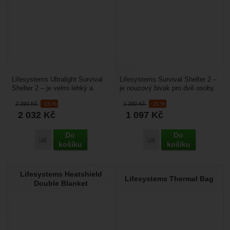
Lifesystems Ultralight Survival
Lifesystems Survival Shelter 2 –
Shelter 2 – je velmi lehký a
je nouzový bivak pro dvě osoby.
sbalitelný nouzový bivak pro 2
Je určený pro nouzové
2 390
Kč
-15 %
1 290
Kč
-15 %
osoby. Je...
bivakování, ochranu...
2 032
Kč
1 097
Kč
Do
Do
Přidat 'Lifesystems Ultralight Survival Shelter 2' k porovnání
Přidat 'Lifesystems Survi
košíku
košíku
Lifesystems Heatshield
Lifesystems Thermal Bag
Double Blanket