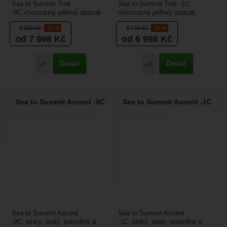
Sea to Summit Trek
Sea to Summit Trek -1C:
-9C:všestranný péřový spacák
všestranný péřový spacák
klasického obdélníkového
klasického obdélníkového
9 998
Kč
-20 %
8 748
Kč
-20 %
zúženého střihu.Je to
zúženého střihu.Je to
od 7 998
Kč
od 6 998
Kč
pohodlný...
pohodlný...
Detail
Detail
Přidat 'Sea to Summit Trek -9C' k porovnání
Přidat 'Sea to Summit Tr
Sea to Summit Ascent -9C
Sea to Summit Ascent -1C
Sea to Summit Ascent
Sea to Summit Ascent
-9C: lehký, teplý, pohodlný a
-1C: lehký, teplý, pohodlný a