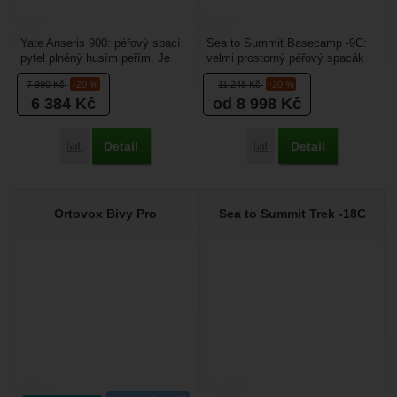
Yate Anseris 900: péřový spací
Sea to Summit Basecamp -9C:
pytel plněný husím peřím. Je
velmi prostorný péřový spacák
vyrobený z velmi lehkého micro
polo obdélníkového tvaru.
7 990
Kč
-20 %
11 248
Kč
-20 %
nylonu 380T...
Prostorná kapuce...
6 384
Kč
od 8 998
Kč
Detail
Detail
Přidat 'Yate Anseris 900' k porovnání
Přidat 'Sea to Summit B
Ortovox Bivy Pro
Sea to Summit Trek -18C