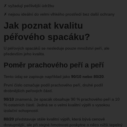
✗ vyžadují pečlivější údržbu
✗ nejsou ideální do velmi vlhkého prostředí bez další ochrany
Jak poznat kvalitu
péřového spacáku?
U péřových spacáků se nesleduje pouze množství peří, ale
především jeho kvalita.
Poměr prachového peří a peří
Tento údaj se zapisuje například jako
90/10 nebo 80/20
.
První číslo označuje podíl prachového peří, druhé podíl
drobnějších peřových částí.
90/10
znamená, že spacák obsahuje 90 % prachového peří a 10
% ostatních částí. Jedná se o velmi kvalitní výplň s vysokou
izolační schopností.
80/20
představuje stále kvalitní výplň, která bývá cenově
dostupnější, ale při stejné hmotnosti poskytne o něco nižší tepelný