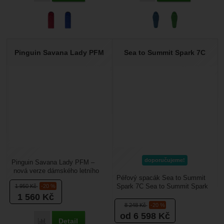
Pinguin Savana Lady PFM
Sea to Summit Spark 7C
doporučujeme!
Pinguin Savana Lady PFM –
nová verze dámského letního
Péřový spacák Sea to Summit
spacího pytle Savana s náplní z
Spark 7C Sea to Summit Spark
1 950
Kč
-20 %
dutých vláken ThermicFibre...
7C je nejlehčím modelem z řady
1 560
Kč
Spark. Je navržen...
8 248
Kč
-20 %
od 6 598
Kč
Detail
Přidat 'Pinguin Savana Lady PFM' k porovnání