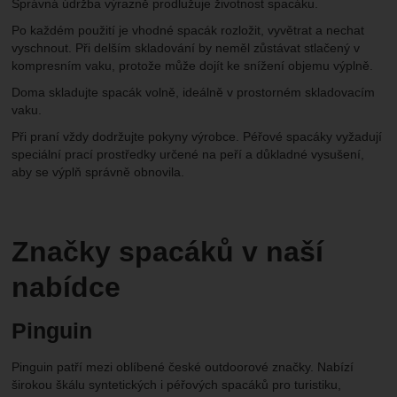
Správná údržba výrazně prodlužuje životnost spacáku.
Po každém použití je vhodné spacák rozložit, vyvětrat a nechat
vyschnout. Při delším skladování by neměl zůstávat stlačený v
kompresním vaku, protože může dojít ke snížení objemu výplně.
Doma skladujte spacák volně, ideálně v prostorném skladovacím
vaku.
Při praní vždy dodržujte pokyny výrobce. Péřové spacáky vyžadují
speciální prací prostředky určené na peří a důkladné vysušení,
aby se výplň správně obnovila.
Značky spacáků v naší
nabídce
Pinguin
Pinguin patří mezi oblíbené české outdoorové značky. Nabízí
širokou škálu syntetických i péřových spacáků pro turistiku,