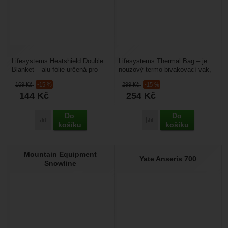
Lifesystems Heatshield Double
Lifesystems Thermal Bag – je
Blanket – alu fólie určená pro
nouzový termo bivakovací vak,
nouzové bivakování, ochranu až
který je vyrobený z pokoveného
169
Kč
-15 %
299
Kč
-15 %
dvou zraněných...
polyesteru,...
144
Kč
254
Kč
Do
Do
Přidat 'Lifesystems Heatshield Double Blanket' k porovnání
Přidat 'Lifesystems Ther
košíku
košíku
Mountain Equipment
Yate Anseris 700
Snowline