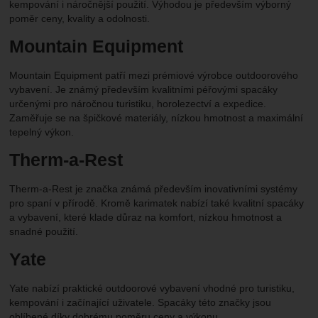
kempování i náročnější použití. Výhodou je především výborný
poměr ceny, kvality a odolnosti.
Mountain Equipment
Mountain Equipment patří mezi prémiové výrobce outdoorového
vybavení. Je známý především kvalitními péřovými spacáky
určenými pro náročnou turistiku, horolezectví a expedice.
Zaměřuje se na špičkové materiály, nízkou hmotnost a maximální
tepelný výkon.
Therm-a-Rest
Therm-a-Rest je značka známá především inovativními systémy
pro spaní v přírodě. Kromě karimatek nabízí také kvalitní spacáky
a vybavení, které klade důraz na komfort, nízkou hmotnost a
snadné použití.
Yate
Yate nabízí praktické outdoorové vybavení vhodné pro turistiku,
kempování i začínající uživatele. Spacáky této značky jsou
oblíbené díky dobrému poměru ceny a výkonu.