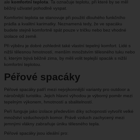
ale
komfortní teplota
. Ta označuje teplotu, při které by se měl
běžný uživatel pohodlně vyspat.
Komfortní teplota se stanovuje při použití dlouhého funkčního
prádla a kvalitní karimatky. Neznamená tedy, že ve spacáku
budete stejně komfortně spát pouze v tričku nebo bez vhodné
izolace od země.
Při výběru je dobré zohlednit také vlastní tepelný komfort. Lidé s
nižší tělesnou hmotností, menším množstvím tělesného tuku nebo
ti, kterým bývá běžně zima, by měli volit teplejší spacák s nižší
komfortní teplotou.
Péřové spacáky
Péřové spacáky patří mezi nejvýkonnější varianty pro outdoor a
náročnější turistiku. Jejich hlavní výhodou je výborný poměr mezi
tepelným výkonem, hmotností a sbalitelností.
Peří funguje jako izolace především díky schopnosti vytvořit velké
množství vzduchových komor. Právě vzduch zachycený mezi
jemnými vlákny zabraňuje úniku tělesného tepla.
Péřové spacáky jsou ideální pro: