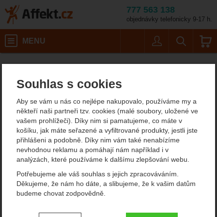
777 563 138
objednávky telefonicky 9-17 h.
Košík
MENU
Uživatel
Vyhledáván
Dámské termoponožk
Dámské outdoorové oblečení
Affekt.cz
Oblečení
Dámské funkční prádlo
Souhlas s cookies
La Sportiva - dámské
Aby se vám u nás co nejlépe nakupovalo, používáme my a
funkční ponožky
někteří naši partneři tzv. cookies (malé soubory, uložené ve
vašem prohlížeči). Díky nim si pamatujeme, co máte v
Pro každodenní nošení, ale samozřejmě i na běhání nebo na
košíku, jak máte seřazené a vyfiltrované produkty, jestli jste
turistiku pro vás máme dámské funkční ponožky La Sportiva.
přihlášeni a podobně. Díky nim vám také nenabízíme
nevhodnou reklamu a pomáhají nám například i v
Zobrazit více
analýzách, které používáme k dalšímu zlepšování webu.
Potřebujeme ale váš souhlas s jejich zpracováváním.
Filtrování podle parametrů
Děkujeme, že nám ho dáte, a slibujeme, že k vašim datům
budeme chovat zodpovědně.
CENA (KČ)
TYP PONOŽEK
Od
Podle
Nejzajímavější
Nejlevnější
Nejdražší
Nastavení souhlasů s kategoriemi
letní
4
zimní
nejprodávanějších
1
dostupnosti