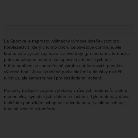
La Sportiva je naprosto vyjímečný výrobce lezeček (bot pro
horolezectví), který v tomto oboru celosvětově dominuje. Ale
kromě toho vyrábí zajímavé trailové boty (pro běhání v terénu) a
pak samozřejmě mnoho nástupových a turistických bot.
K této nabídce se samozřejmě výroba outdoorových ponožek
výborně hodí. Jsou vyráběné podle složení a tloušťky na běh,
turistiku, ale samozřejmě i pro každodenní nošení.
Ponožky La Sportiva jsou vyrobeny z různých materiálů, včetně
merino vlny, syntetických vláken a elastanu. Tyto materiály dávají
funkčním ponožkám schopnost odvodu potu, rychlého schnutí,
tepelná izolace a komfortu.