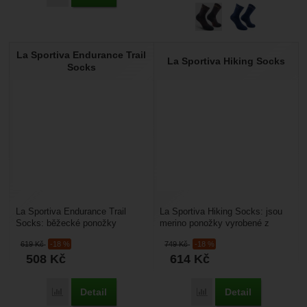
La Sportiva Endurance Trail
La Sportiva Hiking Socks
Socks
La Sportiva Endurance Trail
La Sportiva Hiking Socks: jsou
Socks: běžecké ponožky
merino ponožky vyrobené z
vyrobené z prodyšného
kombinovaného materiálu, kde je
619
Kč
-18 %
749
Kč
-18 %
materiálu, jsou příjemné a
kombinovaná...
508
Kč
614
Kč
pohodlné....
Detail
Detail
Přidat 'La Sportiva Endurance Trail Socks' k porovnání
Přidat 'La Sportiva Hiki