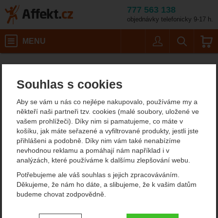
777 563 138
objednávky telefonicky 9-17 h.
Košík
MENU
Uživatel
Vyhledáván
Outdoorové peněženky Lifev
Affekt.cz
Vybavení
Turistické potřeby
Souhlas s cookies
Outdoorové peněženky
Aby se vám u nás co nejlépe nakupovalo, používáme my a
Lifeventure
někteří naši partneři tzv. cookies (malé soubory, uložené ve
vašem prohlížeči). Díky nim si pamatujeme, co máte v
košíku, jak máte seřazené a vyfiltrované produkty, jestli jste
Filtrování podle parametrů
přihlášeni a podobně. Díky nim vám také nenabízíme
nevhodnou reklamu a pomáhají nám například i v
CENA (KČ)
analýzách, které používáme k dalšímu zlepšování webu.
Od
Podle
Nejzajímavější
Nejlevnější
Nejdražší
Potřebujeme ale váš souhlas s jejich zpracováváním.
nejprodávanějších
dostupnosti
Děkujeme, že nám ho dáte, a slibujeme, že k vašim datům
-
Kč
budeme chovat zodpovědně.
Produkty
Lifeventure RFiD Bi-Fold
Lifeventure RFiD Wallet
Nastavení souhlasů s kategoriemi
Wallet