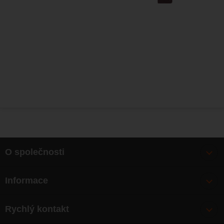
O společnosti
Bonusy
Informace
O nás
Doprava
Články
Rychlý kontakt
Výměna, vrácení zboží
Mapa webu