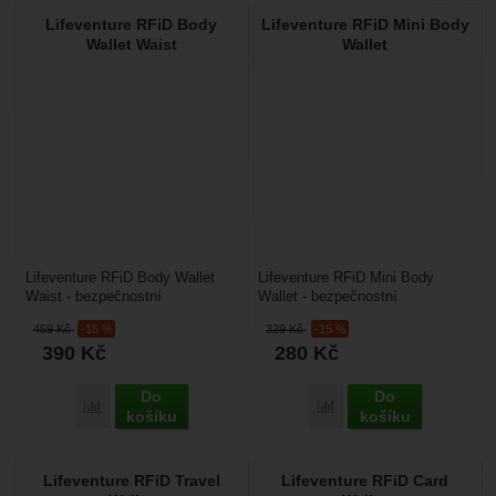
Lifeventure RFiD Body
Lifeventure RFiD Mini Body
Wallet Waist
Wallet
Lifeventure RFiD Body Wallet
Lifeventure RFiD Mini Body
Waist - bezpečnostní
Wallet - bezpečnostní
kapsa/peněženka s RFiD
kapsa/peněženka s RFiD
459
Kč
-15 %
329
Kč
-15 %
technologií. Ta chrání obsah...
technologií. Ta chrání obsah...
390
Kč
280
Kč
Do
Do
Přidat 'Lifeventure RFiD Body Wallet Waist' k porovnání
Přidat 'Lifeventure RFiD
košíku
košíku
Lifeventure RFiD Travel
Lifeventure RFiD Card