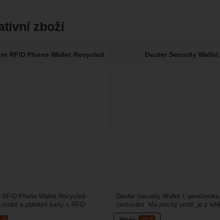
ativní zboží
ure RFiD Phone Wallet Recycled
Deuter Security Wallet 
e RFiD Phone Wallet Recycled -
Deuter Security Wallet I: peněženka
 mobil a platební karty s RFiD
cestování. Má plochý profil, je z le
. Ta chrání...
materiálu a výborně...
5 %
369
Kč
-20 %