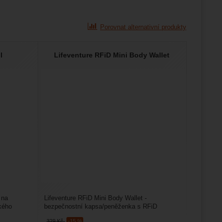
Porovnat alternativní produkty
I
Lifeventure RFiD Mini Body Wallet
 na
Lifeventure RFiD Mini Body Wallet -
hkého
bezpečnostní kapsa/peněženka s RFiD
technologií. Ta chrání obsah...
329
Kč
-15 %