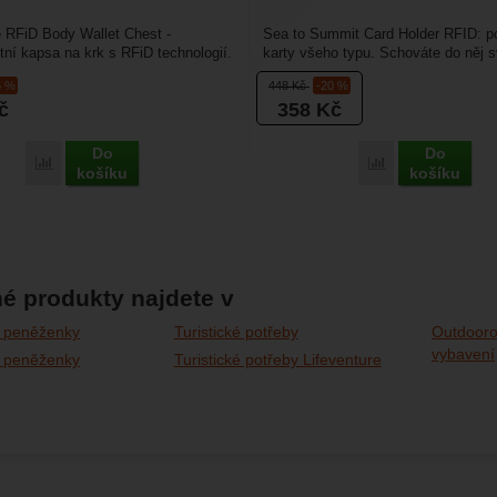
e RFiD Body Wallet Chest -
Sea to Summit Card Holder RFID: p
ní kapsa na krk s RFiD technologií.
karty všeho typu. Schováte do něj s
obsah peněženky...
karty i osobní...
5 %
448
Kč
-20 %
č
358
Kč
Do
Do
Porovnat
Porovnat
košíku
košíku
é produkty najdete v
 peněženky
Turistické potřeby
Outdooro
vybavení
 peněženky
Turistické potřeby Lifeventure