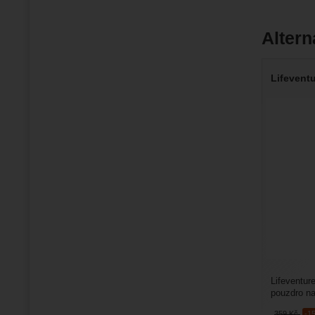
Altern
Lifevent
Lifeventur
pouzdro na
technologií
359
Kč
-1