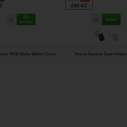
č
295
Kč
Do
Detail
Porovnat
Porovnat
košíku
nture RFiD Body Wallet Chest
Sea to Summit Card Holder