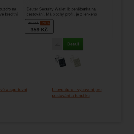
ouzdro na
Deuter Security Wallet II: peněženka na
vé kreditní
cestování. Má plochý profil, je z lehkého
materiálu a výborně...
449
Kč
-20 %
359
Kč
Detail
Porovnat
vé a sportovní
Lifeventure - vybavení pro
cestování a turistiku