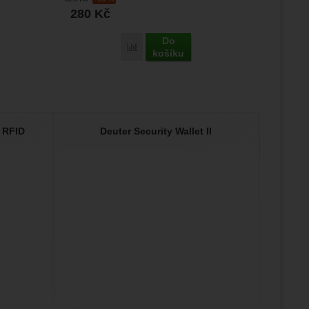
280
Kč
Do
Porovnat
košíku
 RFID
Deuter Security Wallet II