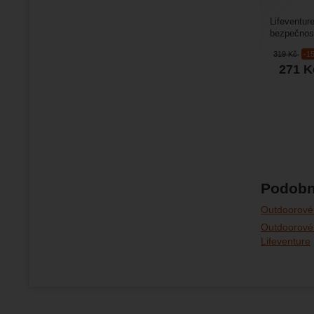
Lifeventur
bezpečnost
Ta chrání 
319
Kč
-1
271
K
Podobn
Outdoorové
Outdoorové
Lifeventure