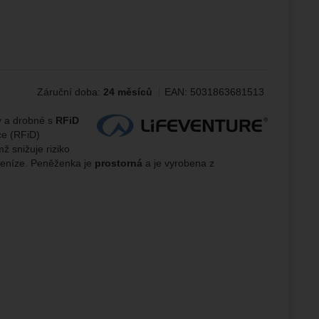
ampaní.
ránek.
že
Záruční doba:
24 měsíců
EAN:
5031863681513
brazit
stran.
Výrobce:
y a drobné s
R
FiD
ce (RFiD)
 snižuje riziko
peníze.
Peněženka je
prostorná
a je vyrobena z