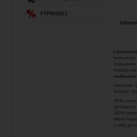
Zo
Tyto coo
Jejich p
VÝPRODEJ
Marketi
Marke
Data zís
Povol
Inform
nejsme s
Zo
Marketin
vhodné o
Lifeventur
technologií
zastavením 
krádeže iden
voděodoln
Hmotnost: 
Rozměr: 1
RFiD ochra
Vyrobeno z 
100% recykl
Hlavní kaps
2 sloty pro 