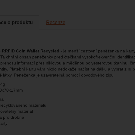
brazit
kies nám umožňují měření výkonu našeho webu i našich reklamních k
omocí určujeme počet návštěv a zdroje návštěv našich internetových st
.
ngové
-
abychom vás neobtěžovali nevhodnou reklamou
tingové
kaná pomocí těchto cookies zpracováváme souhrnně a anonymně, tak
eno
ace o produktu
Recenze
chopni identifikovat konkrétní uživatele našeho webu.
brazit
gové cookies používáme my nebo naši partneři, abychom vám mohli zo
bsahy nebo reklamy jak na našich stránkách, tak na stránkách třetích 
e RRFiD Coin Wallet Recycled
- je menší cestovní peněženka na kart
. Ta
chrání obsah peněženky před čtečkami vysokofrekvenční identifika
přenosu informací přes niklovou a měděnou polyesterovou tkaninu, čímž
tity.
P
latební kartu vám nikdo nedokáže načíst na dálku a vybrat z ní 
é
látky. Peněženka je uzavíratelná pomocí obvodového zipu
34g
00x70x17mm
na
recyklovaného materiálu
ovatelný materiál
a pro drobné
karty