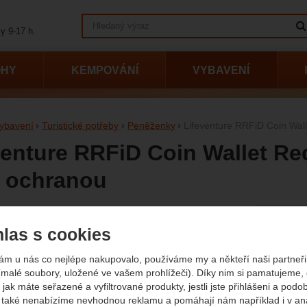
Vyhledávání
y 9-17 h.
OHY
KEMPOVÁNÍ
VYBAVENÍ
ybavení
Turistické potřeby
Peněženky
Lifeventure RRFiD Coin Wal
venture RRFiD Coin Wallet R
 ochranou
afie
las s cookies
Původn
369
K
31
ám u nás co nejlépe nakupovalo, používáme my a někteří naši partneři 
(
(259,5
(malé soubory, uložené ve vašem prohlížeči). Díky nim si pamatujeme,
Dostup
Extern
 jak máte seřazené a vyfiltrované produkty, jestli jste přihlášeni a podo
také nenabízíme nevhodnou reklamu a pomáhají nám například i v an