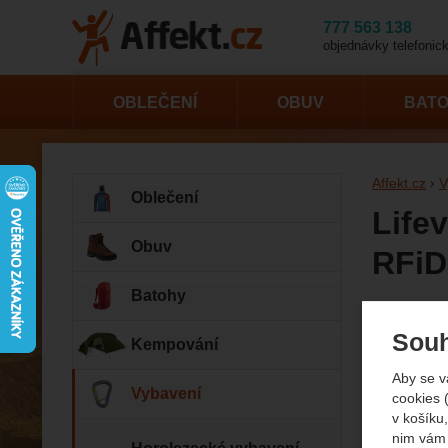
777 563 138
objednávky telefonick
OBLEČENÍ
OBUV
BAT
Affekt.cz
V
Oblečení
Life
Obuv
RFiD
Batohy
Fotogr
Souh
Kempování
Aby se v
Vybavení
cookies 
v košíku,
nim vám 