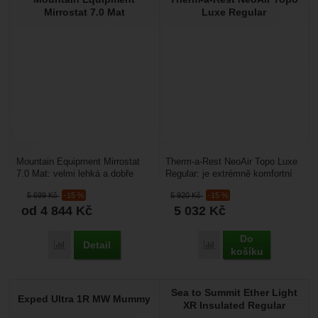
Mirrostat 7.0 Mat
Luxe Regular
Mountain Equipment Mirrostat
Therm-a-Rest NeoAir Topo Luxe
7.0 Mat: velmi lehká a dobře
Regular: je extrémně komfortní
sbalitelná nafukovací karimatka,
nafukovací karimatka určená pro
5 699
Kč
-15 %
5 920
Kč
-15 %
která zabere...
pohodlné...
od 4 844
Kč
5 032
Kč
Do
Detail
Porovnat
Porovnat
košíku
Sea to Summit Ether Light
Exped Ultra 1R MW Mummy
XR Insulated Regular