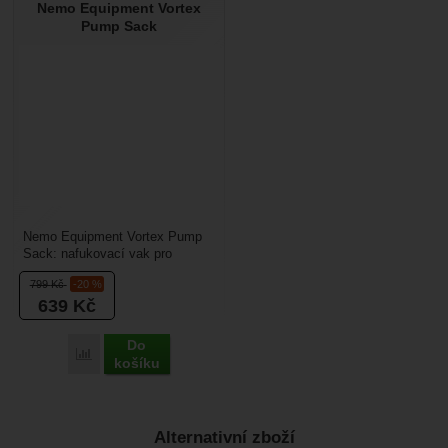
Nemo Equipment Vortex
Nebyla přidána žádná recenze.
Pump Sack
Nemo Equipment Vortex Pump
Sack: nafukovací vak pro
snadné nafouknutí karimatek
799
Kč
-20 %
Nemo. Vak nasadíte na...
639
Kč
Do
Porovnat
košíku
Alternativní zboží