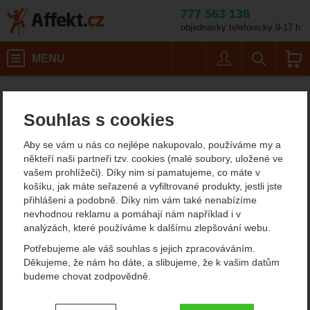
777 563 138
objednávky telefonicky 9-17 h.
Košík
MENU
Uživatel
Vyhledáván
Nemo Equipment Te
Karimatky
Affekt.cz
Kempování
Nafukovací karimatky
Souhlas s cookies
Nemo Equipment Tensor
Aby se vám u nás co nejlépe nakupovalo, používáme my a
Elite Mummy Regular
někteří naši partneři tzv. cookies (malé soubory, uložené ve
vašem prohlížeči). Díky nim si pamatujeme, co máte v
Nafukovací karimatka
košíku, jak máte seřazené a vyfiltrované produkty, jestli jste
přihlášeni a podobně. Díky nim vám také nenabízíme
nevhodnou reklamu a pomáhají nám například i v
analýzách, které používáme k dalšímu zlepšování webu.
Fotografie
doporučujeme!
ultralehké zboží
Potřebujeme ale váš souhlas s jejich zpracováváním.
Děkujeme, že nám ho dáte, a slibujeme, že k vašim datům
budeme chovat zodpovědně.
Nastavení souhlasů s kategoriemi