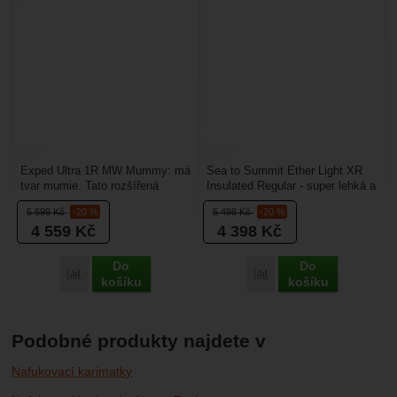
Exped Ultra 1R MW Mummy: má
Sea to Summit Ether Light XR
tvar mumie. Tato rozšířená
Insulated Regular - super lehká a
karimatka se hodí pro spaní v
pohodlná 10 cm tlustá
5 699
Kč
-20 %
5 498
Kč
-20 %
letních měsící,...
nafukovací karimatka....
4 559
Kč
4 398
Kč
Do
Do
Porovnat
Porovnat
košíku
košíku
Podobné produkty najdete v
Nafukovací karimatky