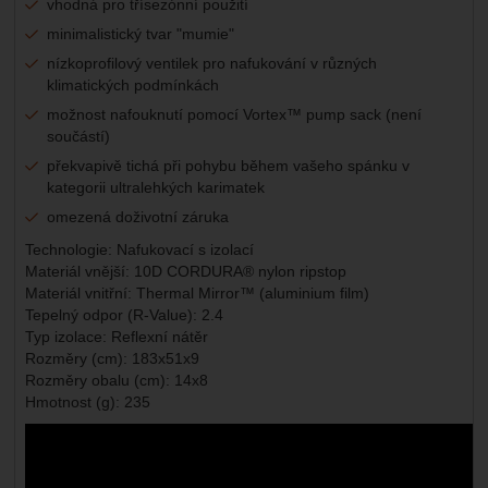
vhodná pro třísezónní použití
minimalistický tvar "mumie"
nízkoprofilový ventilek pro nafukování v různých
klimatických podmínkách
možnost nafouknutí pomocí Vortex™ pump sack (není
součástí)
překvapivě tichá při pohybu během vašeho spánku v
kategorii ultralehkých karimatek
omezená doživotní záruka
Technologie: Nafukovací s izolací
Materiál vnější: 10D CORDURA® nylon ripstop
Materiál vnitřní: Thermal Mirror™ (aluminium film)
Tepelný odpor (R-Value): 2.4
Typ izolace: Reflexní nátěr
Rozměry (cm): 183x51x9
Rozměry obalu (cm): 14x8
Hmotnost (g): 235