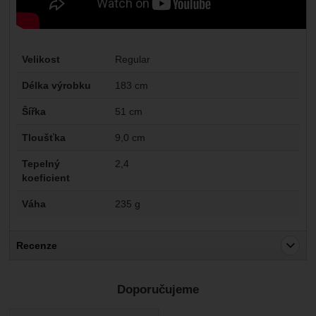
Parametry
Velikost
Regular
Délka výrobku
183 cm
Šířka
51 cm
Tloušťka
9,0 cm
Tepelný
2,4
koeficient
Váha
235 g
Recenze
Pro vkládání recenzí je nutné se přihlásit.
Doporučujeme
Recenze