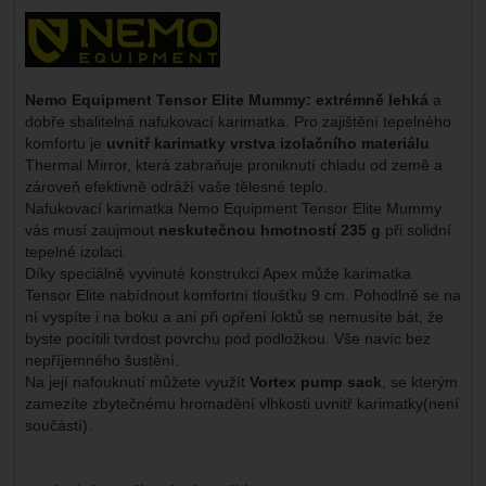
Výrobce:
Nemo Equipment Tensor Elite Mummy: extrémně lehká
a
dobře sbalitelná nafukovací karimatka. Pro zajištění tepelného
komfortu je
uvnitř karimatky vrstva izolačního materiálu
Thermal Mirror, která zabraňuje proniknutí chladu od země a
zároveň efektivně odráží vaše tělesné teplo.
Nafukovací karimatka Nemo Equipment Tensor Elite Mummy
vás musí zaujmout
neskutečnou hmotností 235 g
při solidní
tepelné izolaci.
Díky speciálně vyvinuté konstrukci Apex může karimatka
Tensor Elite nabídnout komfortní tloušťku 9 cm. Pohodlně se na
ní vyspíte i na boku a ani při opření loktů se nemusíte bát, že
byste pocítili tvrdost povrchu pod podložkou. Vše navíc bez
nepříjemného šustění.
Na její nafouknutí můžete využít
Vortex pump sack
, se kterým
zamezíte zbytečnému hromadění vlhkosti uvnitř karimatky(není
součástí).