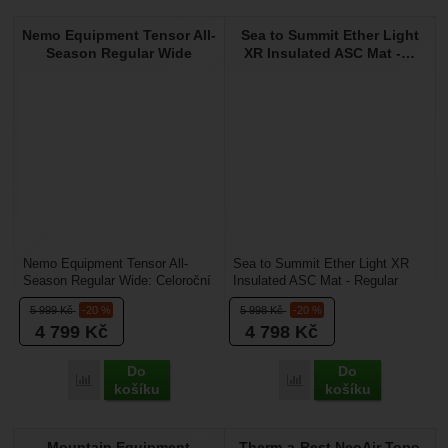
Nemo Equipment Tensor All-
Sea to Summit Ether Light
Season Regular Wide
XR Insulated ASC Mat -…
Nemo Equipment Tensor All-
Sea to Summit Ether Light XR
Season Regular Wide: Celoroční
Insulated ASC Mat - Regular
univerzál s nekompromisním
Rectangular Wide: Luxusní
5 999
Kč
-20 %
5 998
Kč
-20 %
komfortem v rozšířené...
prostor v ultralehkém...
4 799
Kč
4 798
Kč
Do
Do
Porovnat
Porovnat
košíku
košíku
Mountain Equipment
Therm-a-Rest NeoAir Topo