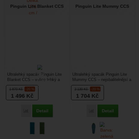
Pinguin Lite Blanket CCS
Pinguin Lite Mummy CCS
Ultralehký spacák Pinguin Lite
Ultralehký spacák Pinguin Lite
Blanket CCS – velice lehký a
Mummy CCS – nejsbalitelnějsí a
skladný letní spacák. Ideální
zároveň nejlehčí spacák z
1 870
Kč
-20 %
2 130
Kč
-20 %
volba na kolo...
nabídky výrobce...
1 496
Kč
1 704
Kč
Detail
Detail
Přidat 'Pinguin Lite Blanket CCS' k porovnání
Přidat 'Pinguin Lite Mu