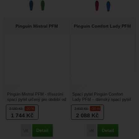
Pinguin Mistral PFM
Pinguin Comfort Lady PFM
Pinguin Mistral PFM - třísezóní
Spací pytel Pinguin Comfort
spací pytel určený pro období od
Lady PFM – dámský spací pytel
jara do podzimu. Patří do stejné
pro postavy do 175 cm je určený
2 180
Kč
-20 %
2 610
Kč
-20 %
skupiny...
pro zimní využití....
1 744
Kč
2 088
Kč
Detail
Detail
Přidat 'Pinguin Mistral PFM' k porovnání
Přidat 'Pinguin Comfort