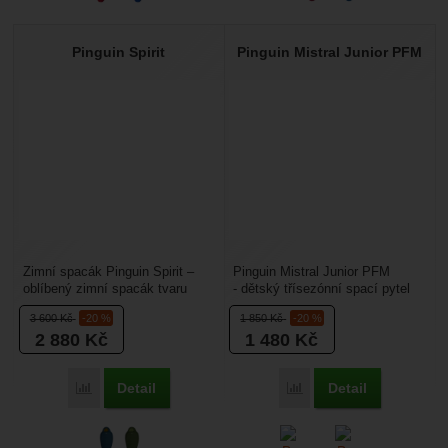
Pinguin Spirit
Pinguin Mistral Junior PFM
Zimní spacák Pinguin Spirit –
Pinguin Mistral Junior PFM
oblíbený zimní spacák tvaru
- dětský třísezónní spací pytel
mumie, u kterého se nemusíte
určený pro postavy do 150 cm
3 600
Kč
-20 %
1 850
Kč
-20 %
bát zimy. Pinguin...
vhodný na období...
2 880
Kč
1 480
Kč
Detail
Detail
Přidat 'Pinguin Spirit' k porovnání
Přidat 'Pinguin Mistral 