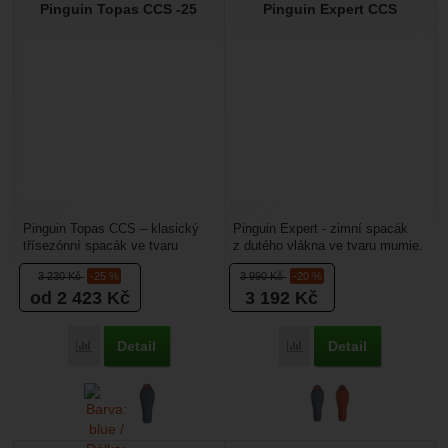
Pinguin Topas CCS -25
Pinguin Expert CCS
Pinguin Topas CCS – klasický
Pinguin Expert - zimní spacák
třísezónní spacák ve tvaru
z dutého vlákna ve tvaru mumie.
mumie s dlouhým zipem.
Protože nejdříve začnou ve
3 230
Kč
-25 %
3 990
Kč
-20 %
Spacák Pinguin Topas
spacáku prochládat...
od 2 423
Kč
3 192
Kč
doporučujeme...
Detail
Detail
Přidat 'Pinguin Topas CCS -25' k porovnání
Přidat 'Pinguin Expert C