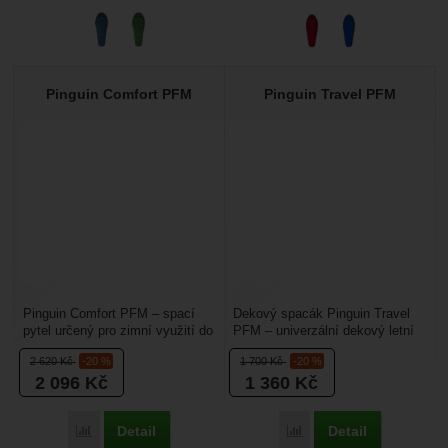
Pinguin Comfort PFM
Pinguin Travel PFM
Pinguin Comfort PFM – spací
Dekový spacák Pinguin Travel
pytel určený pro zimní využití do
PFM – univerzální dekový letní
-7°C. Je anatomicky tvarovaný.
spacák by neměl chybět na
2 620
Kč
-20 %
1 700
Kč
-20 %
Zajistí...
žádně chatě, ať...
2 096
Kč
1 360
Kč
Detail
Detail
Přidat 'Pinguin Comfort PFM' k porovnání
Přidat 'Pinguin Travel P