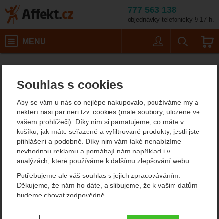
777 563 138
objednávky telefonicky 9-17 h.
Košík
MENU
Uživatel
Vyhledáván
Spacáky z dutého vlákna Pinguin
Affekt.cz
Kempování
Spacáky
Souhlas s cookies
Spacáky z dutého vlákna
Aby se vám u nás co nejlépe nakupovalo, používáme my a
Pinguin
někteří naši partneři tzv. cookies (malé soubory, uložené ve
vašem prohlížeči). Díky nim si pamatujeme, co máte v
košíku, jak máte seřazené a vyfiltrované produkty, jestli jste
Filtrování podle parametrů
přihlášeni a podobně. Díky nim vám také nenabízíme
nevhodnou reklamu a pomáhají nám například i v
CENA (KČ)
analýzách, které používáme k dalšímu zlepšování webu.
NÁPLŇ
Od
Podle
Nejzajímavější
Nejlevnější
Nejdražší
Potřebujeme ale váš souhlas s jejich zpracováváním.
BHB micro
6
Thermic Fibre PFM
nejprodávanějších
dostupnosti
16
Děkujeme, že nám ho dáte, a slibujeme, že k vašim datům
-
Kč
budeme chovat zodpovědně.
Produkty
KOMFORT (°C)
VÁHA (G)
Pinguin Safari PFM
Pinguin Micra CCS
Nastavení souhlasů s kategoriemi