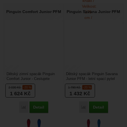
Pinguin Comfort Junior PFM
Pinguin Savana Junior PFM
Dětský zimní spacák Pinguin
Dětský spacák Pinguin Savana
Comfort Junior - Cestujete
Junior PFM - letní spací pytel
s dětmi po celý rok? Nabízíme
pro děti do výšku 150 cm. Nová
2 030
Kč
-20 %
1 790
Kč
-20 %
vám model pro malého...
generace s...
1 624
Kč
1 432
Kč
Detail
Detail
Přidat 'Pinguin Comfort Junior PFM' k porovnání
Přidat 'Pinguin Savana J