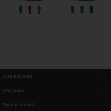
O společnosti
Bonusy
Informace
O nás
Doprava
Články
Rychlý kontakt
Výměna, vrácení zboží
Mapa webu