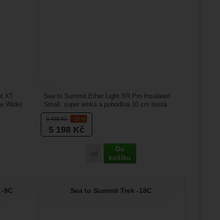
ht XT
Sea to Summit Ether Light XR Pro Insulated
ge Wide)
Small: super lehká a pohodlná 10 cm tlustá
nafukovací karimatka...
6 498
Kč
-20 %
5 198
Kč
Do
ummit Ether Light XR Pro Insulated Rectangular Large Wide' k porovnání
Přidat 'Sea to Summit Ether Light XR Pro 
košíku
 -9C
Sea to Summit Trek -18C