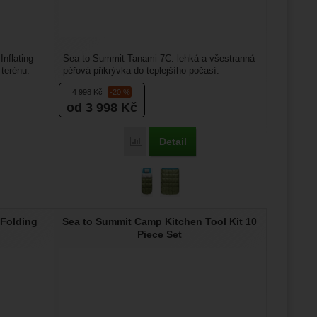
nflating
Sea to Summit Tanami 7C: lehká a všestranná
terénu.
péřová přikrývka do teplejšího počasí.
Přikrývka je plněna...
4 998
Kč
-20 %
od 3 998
Kč
Detail
ummit Comfort Deluxe Self Inflating Mat - Double' k porovnání
Přidat 'Sea to Summit Tanami 7C' k porovn
 Folding
Sea to Summit Camp Kitchen Tool Kit 10
Piece Set