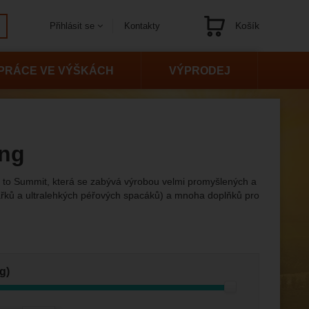
Košík
Kontakty
Přihlásit se
Navigace
PRÁCE VE VÝŠKÁCH
VÝPRODEJ
ing
ea to Summit, která se zabývá výrobou velmi promyšlených a
ářků a ultralehkých péřových spacáků) a mnoha doplňků pro
g)