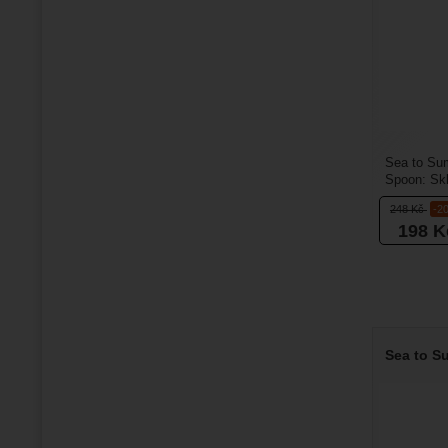
Sea to Su
Spoon: Sk
Kitchen Fo
248
Kč
-2
198
K
Sea to Su