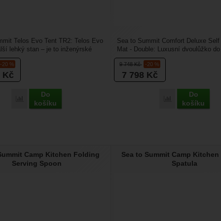
mmit Telos Evo Tent TR2: Telos Evo
Sea to Summit Comfort Deluxe Self I
lší lehký stan – je to inženýrské
Mat - Double: Luxusní dvoulůžko do 
..
Karimatka Comfort...
-20 %
9 748
Kč
-20 %
8
Kč
7 798
Kč
Do
Do
Přidat 'Sea to Summit Telos Evo Tent TR2' k porovnání
Přidat 'Sea to S
košíku
košíku
Summit Camp Kitchen Folding
Sea to Summit Camp Kitchen
Serving Spoon
Spatula