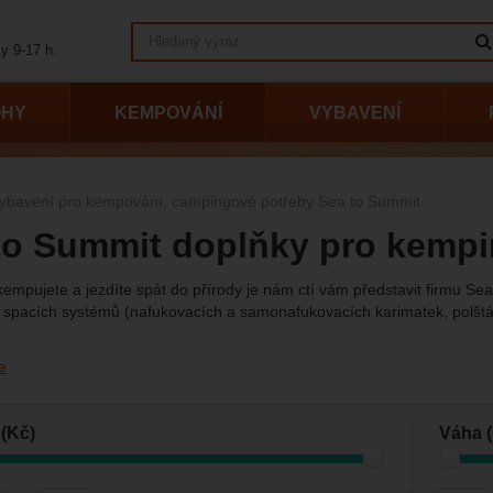
Vyhledávání
y 9-17 h.
OHY
KEMPOVÁNÍ
VYBAVENÍ
ybavení pro kempování, campingové potřeby Sea to Summit
to Summit doplňky pro kemp
kempujete a jezdíte spát do přírody je nám ctí vám představit firmu S
h spacích systémů (nafukovacích a samonafukovacích karimatek, polšt
e
vání podle parametrů
(Kč)
Váha (