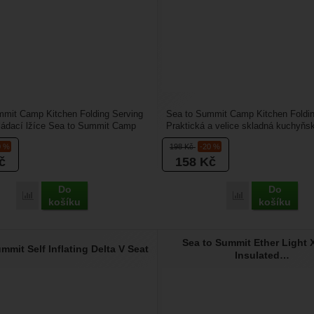
mmit Camp Kitchen Folding Serving
Sea to Summit Camp Kitchen Foldin
ládací lžíce Sea to Summit Camp
Praktická a velice skladná kuchyňs
lding Serving...
obracečka, je vyrobena...
0 %
198
Kč
-20 %
č
158
Kč
Do
Do
Přidat 'Sea to Summit Camp Kitchen Folding Serving Spoon' k porov
Přidat 'Sea to S
košíku
košíku
Sea to Summit Ether Light 
mmit Self Inflating Delta V Seat
Insulated…