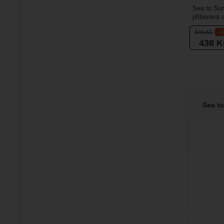
Sea to Sum
příborová 
lžíci s vidl
548
Kč
-2
438
K
Sea t