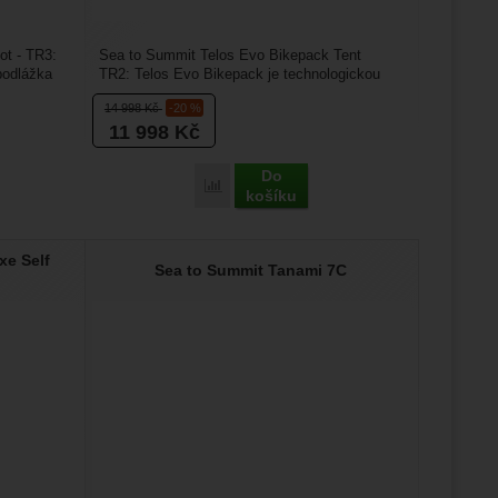
ot - TR3:
Sea to Summit Telos Evo Bikepack Tent
 podlážka
TR2: Telos Evo Bikepack je technologickou
odpovědí na otázku, jak...
14 998
Kč
-20 %
11 998
Kč
Do
mmit Telos Footprint Bigfoot - TR3' k porovnání
Přidat 'Sea to Summit Telos Evo Bikepack 
košíku
xe Self
Sea to Summit Tanami 7C