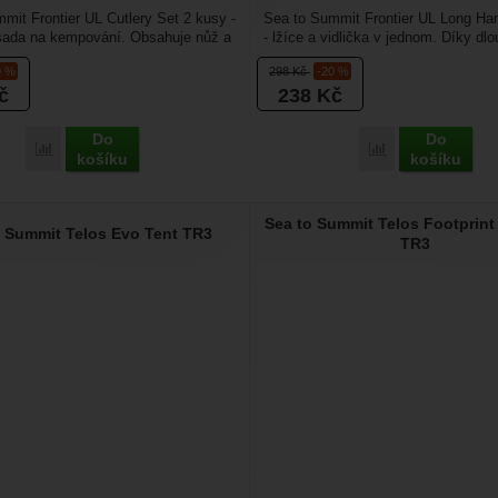
mit Frontier UL Cutlery Set 2 kusy -
Sea to Summit Frontier UL Long Ha
sada na kempování. Obsahuje nůž a
- lžíce a vidlička v jednom. Díky dlo
ičkou...
je ideální...
0 %
298
Kč
-20 %
č
238
Kč
Do
Do
Přidat 'Sea to Summit Frontier UL Cutlery Set 2 kusy' k porovnání
Přidat 'Sea to S
košíku
košíku
Sea to Summit Telos Footprint 
o Summit Telos Evo Tent TR3
TR3