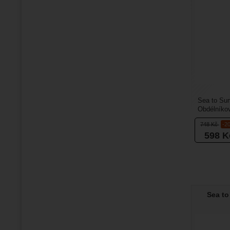
Sea to Sum
Obdélníko
vám zajistí
748
Kč
-2
598
K
Sea to