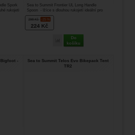
ndle Spork
Sea to Summit Frontier UL Long Handle
uhé rukojeti
Spoon - lžíce s dlouhou rukojetí ideální pro
vymraženou stravu,...
298
Kč
-25 %
224
Kč
Do
ummit Frontier UL Long Handle Spork' k porovnání
Přidat 'Sea to Summit Frontier UL Long H
košíku
Bigfoot -
Sea to Summit Telos Evo Bikepack Tent
TR2