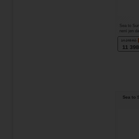
Sea to Su
není jen da
dílo, které.
14 248
Kč
11 39
Sea to 