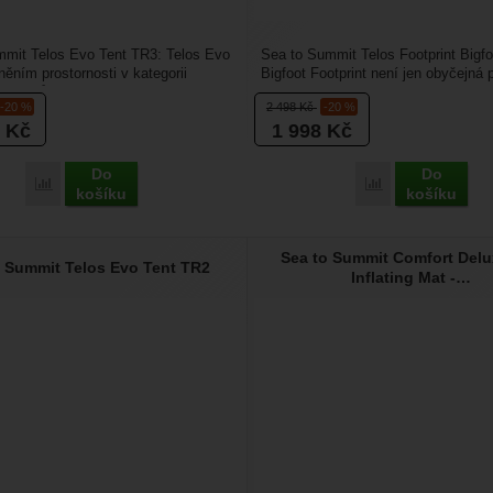
mmit Telos Evo Tent TR3: Telos Evo
Sea to Summit Telos Footprint Bigfo
něním prostornosti v kategorii
Bigfoot Footprint není jen obyčejná
h stanů....
pod stan. Na...
-20 %
2 498
Kč
-20 %
8
Kč
1 998
Kč
Do
Do
Přidat 'Sea to Summit Telos Evo Tent TR3' k porovnání
Přidat 'Sea to Su
košíku
košíku
Sea to Summit Comfort Delu
o Summit Telos Evo Tent TR2
Inflating Mat -…