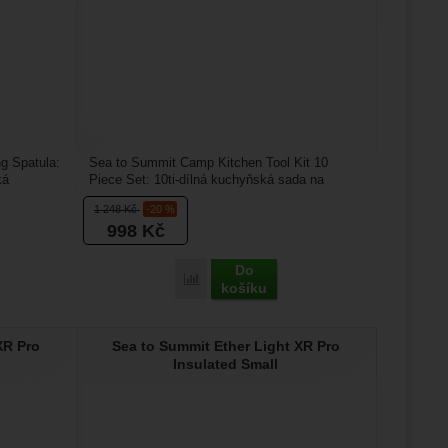
g Spatula:
Sea to Summit Camp Kitchen Tool Kit 10
ká
Piece Set: 10ti-dílná kuchyňská sada na
nádobí, nesmí chybět ve...
1 248
Kč
-20 %
998
Kč
Do
nání
ummit Camp Kitchen Folding Spatula' k porovnání
Přidat 'Sea to Summit Camp Kitchen Tool K
košíku
XR Pro
Sea to Summit Ether Light XR Pro
Insulated Small