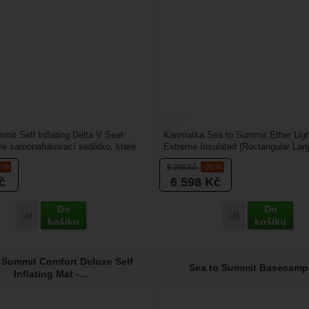
mit Self Inflating Delta V Seat:
Karimatka Sea to Summit Ether Lig
vé samonafukovací sedátko, které
Extreme Insulated (Rectangular Lar
 pohodlí...
Tento model s označením...
0 %
8 248
Kč
-20 %
č
6 598
Kč
Do
Do
Přidat 'Sea to Summit Self Inflating Delta V Seat' k porovnání
Přidat 'Sea to S
košíku
košíku
 Summit Comfort Deluxe Self
Sea to Summit Basecamp
Inflating Mat -…