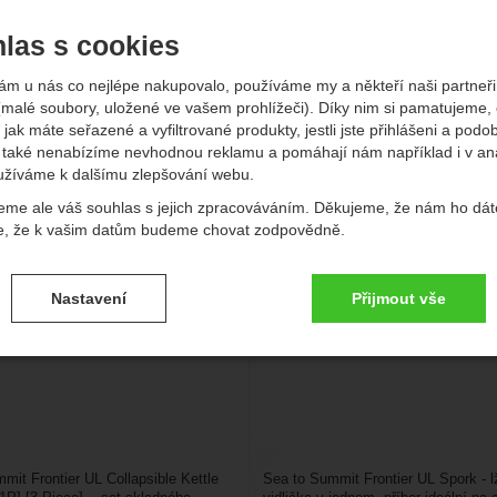
-
Kč
las s cookies
vější
Nejlevnější
Nejdražší
Od nejprodávanějších
Podl
ám u nás co nejlépe nakupovalo, používáme my a někteří naši partneři 
(malé soubory, uložené ve vašem prohlížeči). Díky nim si pamatujeme,
kty
 jak máte seřazené a vyfiltrované produkty, jestli jste přihlášeni a podo
Summit Frontier UL Collapsible
také nenabízíme nevhodnou reklamu a pomáhají nám například i v an
Sea to Summit Frontier UL
Kettle Cook…
užíváme k dalšímu zlepšování webu.
eme ale váš souhlas s jejich zpracováváním. Děkujeme, že nám ho dát
e, že k vašim datům budeme chovat zodpovědně.
vení souhlasů s kategoriemi cookies
Nastavení
Přijmout vše
.
ké
-
bez těchto cookies náš web nebude fungovat
ické
AKTIVNÍ
brazit
é cookies umožňují váš průchod nákupním košíkem, porovnávání prod
zbytné funkce.
ční a rozšířené funkce
-
abyste nemuseli vše nastavovat znovu a aby
renční a rozšířené funkce
.
li spojit např. pomocí chatu
eno
mit Frontier UL Collapsible Kettle
Sea to Summit Frontier UL Spork - l