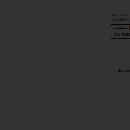
Sea to Su
3 je zhmot
ultralehkýc
17 998
Kč
14 39
Sea t