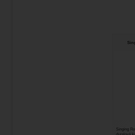
Sin
Singing Ro
duralová k