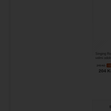
Singing Ro
velmi odol
pojistkou. 
240
Kč
-1
204
K