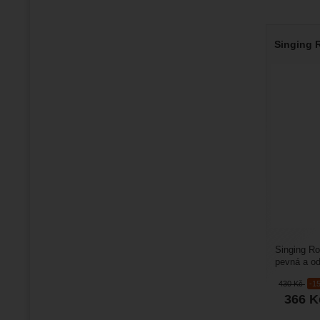
Singing R
Singing Ro
pevná a od
Triplelock.
430
Kč
-1
366
K