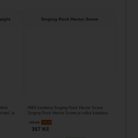
aight
Singing Rock Hector Screw
átěná
HMS karabina Singing Rock Hector Screw
varu“ je
Singing Rock Hector Screw je velká karabina
hruškovitého tvaru...
420
Kč
-15 %
357
Kč