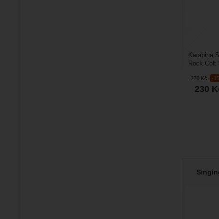
Karabina S
Rock Colt 
karabina s
270
Kč
-1
230
K
Singin