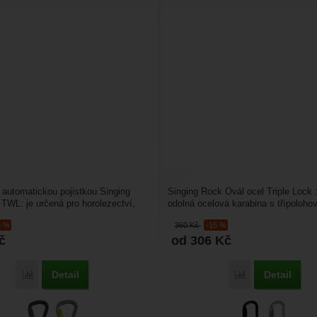
 automatickou pojistkou Singing
Singing Rock Ovál ocel Triple Lock 
TWL: je určená pro horolezectví,
odolná ocelová karabina s třípolohov
ýškách....
lock pojistkou...
5 %
360
Kč
-15 %
č
od 306
Kč
Detail
Detail
Přidat 'Singing Rock Bora TWL' k porovnání
Přidat 'Singing R