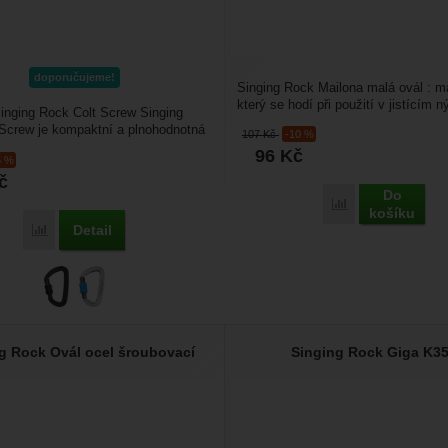
doporučujeme!
Singing Rock Mailona malá ovál : m
který se hodí při použití v jistícím n
inging Rock Colt Screw Singing
slanění nebo...
Screw je kompaktní a plnohodnotná
107
Kč
-10 %
e šroubovací...
96
Kč
5 %
č
Do
Přidat 'Singing 
košíku
Detail
Přidat 'Singing Rock Colt Screw' k porovnání
g Rock Ovál ocel šroubovací
Singing Rock Giga K3