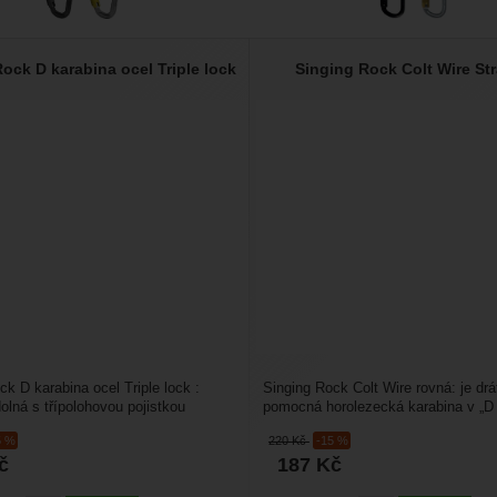
ock D karabina ocel Triple lock
Singing Rock Colt Wire Str
ck D karabina ocel Triple lock :
Singing Rock Colt Wire rovná: je dr
olná s třípolohovou pojistkou
pomocná horolezecká karabina v „D t
 Má velkou...
ideální pro tradiční...
5 %
220
Kč
-15 %
č
187
Kč