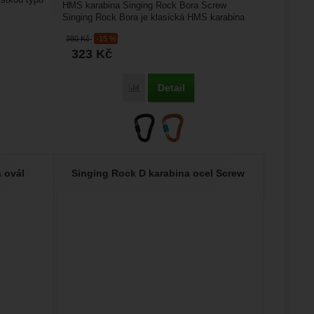
istkou typu
HMS karabina Singing Rock Bora Screw
Singing Rock Bora je klasická HMS karabina
hruškovitého tvaru se...
žeme si
380
Kč
-15 %
ožní
323
Kč
.
epšovat
Rock Oxy Triple Lock' k porovnání
Detail
Přidat 'Singing Rock Bora screw' k porovn
ampaní.
ránek.
že
 ovál
Singing Rock D karabina ocel Screw
brazit
stran.