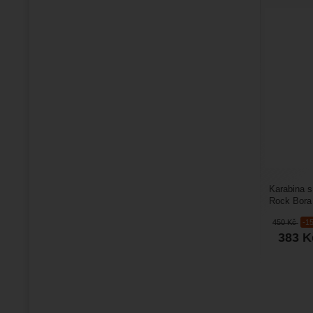
Karabina s
Rock Bora 
práce ve v
450
Kč
-1
383
K