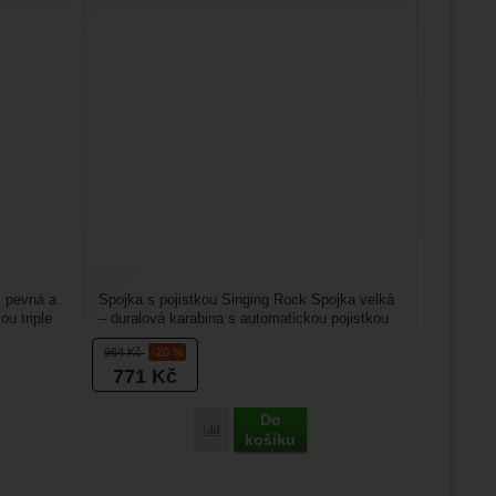
: pevná a
Spojka s pojistkou Singing Rock Spojka velká
ou triple
– duralová karabina s automatickou pojistkou
určená pro...
964
Kč
-20 %
771
Kč
Do
ock Ovál ocel Triple Lock' k porovnání
Přidat 'Singing Rock Spojka velká' k porov
košíku