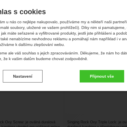
odélné ose (KN)
Světlost (mm)
Typ pojistky
Pevnost v podélné ose (KN)
Světlost (mm)
Typ pojistky
- Zobrazit
- Zobrazit
- Zobrazit
las s cookies
vější
Nejlevnější
Nejdražší
Od nejprodávanějších
Podl
ám u nás co nejlépe nakupovalo, používáme my a někteří naši partneři 
(malé soubory, uložené ve vašem prohlížeči). Díky nim si pamatujeme,
kty
 jak máte seřazené a vyfiltrované produkty, jestli jste přihlášeni a podo
také nenabízíme nevhodnou reklamu a pomáhají nám například i v an
inging Rock Oxy Screw
Singing Rock Oxy Triple 
užíváme k dalšímu zlepšování webu.
eme ale váš souhlas s jejich zpracováváním. Děkujeme, že nám ho dát
e, že k vašim datům budeme chovat zodpovědně.
vení souhlasů s kategoriemi cookies
Nastavení
Přijmout vše
.
ké
-
bez těchto cookies náš web nebude fungovat
ické
AKTIVNÍ
brazit
é cookies umožňují váš průchod nákupním košíkem, porovnávání prod
zbytné funkce.
ční a rozšířené funkce
-
abyste nemuseli vše nastavovat znovu a aby
renční a rozšířené funkce
.
li spojit např. pomocí chatu
eno
ck Oxy Screw: je oválná duralová
Singing Rock Oxy Triple Lock: je ov