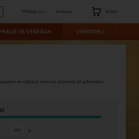
Košík
Kontakty
Přihlásit se
Navigace
PRÁCE VE VÝŠKÁCH
VÝPRODEJ
sazení ve výškách nebo na stromech při arboristice.
g)
-
g