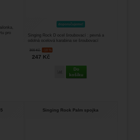
doporučujeme!
ailonka,
ýtu pro
Singing Rock D ocel šroubovací : pevná a
odolná ocelová karabina se šroubovací
pojistkou. Je vyrobená...
300
Kč
-18 %
247
Kč
Rock Mailona malá ovál' k porovnání
Do
Přidat 'Singing Rock D karabina ocel Scre
košíku
55
Singing Rock Palm spojka