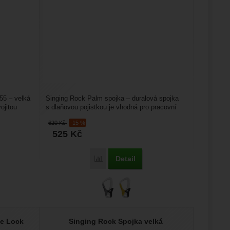
55 – velká
Singing Rock Palm spojka – duralová spojka
ojitou
s dlaňovou pojistkou je vhodná pro pracovní
využití i pro...
620
Kč
-15 %
525
Kč
Detail
Rock Giga K355' k porovnání
Přidat 'Singing Rock Palm spojka' k porov
le Lock
Singing Rock Spojka velká