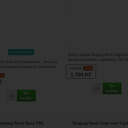
doporučujeme!
Jistící spojka Singing Rock Giga K3
duralová karabina s pojistkou. Má dv
ck Ovál ocel šroubovací : pevná a
automatickou...
ná ocelová karabina se šroubovací
2 130
Kč
-20 %
Má...
1 704
Kč
5 %
č
Do
Přidat 'Singing 
košíku
Do
Přidat 'Singing Rock Ovál ocel šroubovací' k porovnání
košíku
Singing Rock Bora TWL
Singing Rock Ovál ocel Trip