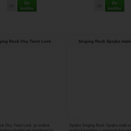
Do
Do
Přidat 'Singing Rock D karabina ocel Triple lock' k porovnání
Přidat 'Singing R
košíku
košíku
ging Rock Oxy Twist Lock
Singing Rock Spojka malá
ck Oxy Twist Lock: je oválná
Spojka Singing Rock Spojka malá o
arabina vhodná pro horolezectví
ocelová karabina s automatickou po