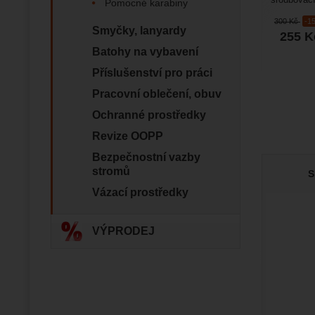
šroubovací
Pomocné karabiny
i horolezect
300
Kč
-1
Smyčky, lanyardy
Zo
255
K
Díky těm
zapamato
Batohy na vybavení
Analyti
Analy
nám zobr
Povol
Příslušenství pro práci
Pracovní oblečení, obuv
Zo
Ochranné prostředky
Tyto coo
Jejich p
Marketi
Revize OOPP
Marke
Data zís
Povol
Bezpečnostní vazby
nejsme s
stromů
S
Vázací prostředky
Zo
Marketin
vhodné o
VÝPRODEJ