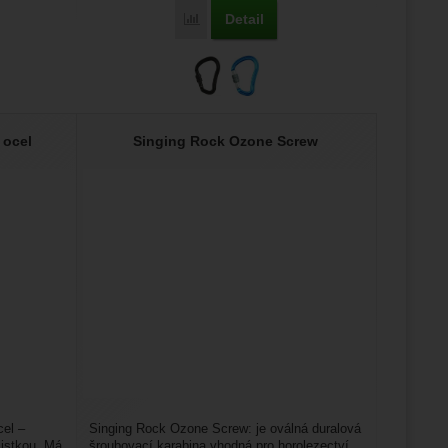
Detail
ock Colt Wire Straight' k porovnání
Přidat 'Singing Rock Hector Screw' k poro
 ocel
Singing Rock Ozone Screw
cel –
Singing Rock Ozone Screw: je oválná duralová
jistkou. Má
šroubovací karabina vhodná pro horolezectví