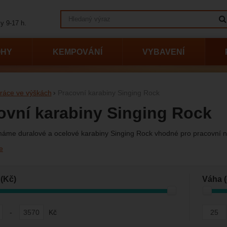
Vyhledávání
y 9-17 h.
OHY
KEMPOVÁNÍ
VYBAVENÍ
ráce ve výškách
Pracovní karabiny Singing Rock
ovní karabiny Singing Rock
áme duralové a ocelové karabiny Singing Rock vhodné pro pracovní na
e
vání podle parametrů
(Kč)
Váha (
-
Kč