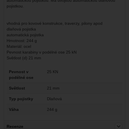
automatickou pojistkou. Má dvojitou automatickou dlaňovou
pojistkou.
vhodná pro kovové konstrukce, traverzy, pilony apod
dlaňová pojistka
automatická pojistka
Hmotnost: 244 g
Materiál: ocel
Pevnost karabiny v podélné ose 25 kN
Světlost (d) 21 mm
Parametry
Pevnost v
25 KN
podélné ose
Světlost
21 mm
Typ pojistky
Dlaňová
Váha
244 g
Recenze