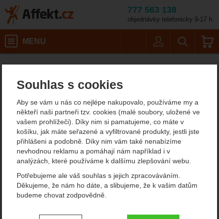
777 563 138
objednávky telefonicky 9-17 h.
Košík
MENU
Uživatel
Vyhledáván
Singing Rock Spojka
Kotevní prostředky
Affekt.cz
Práce ve výškách
Kotevní spojky
Souhlas s cookies
Singing Rock Spojka malá
Aby se vám u nás co nejlépe nakupovalo, používáme my a
ocel
někteří naši partneři tzv. cookies (malé soubory, uložené ve
vašem prohlížeči). Díky nim si pamatujeme, co máte v
košíku, jak máte seřazené a vyfiltrované produkty, jestli jste
přihlášeni a podobně. Díky nim vám také nenabízíme
Fotografie
nevhodnou reklamu a pomáhají nám například i v
analýzách, které používáme k dalšímu zlepšování webu.
Potřebujeme ale váš souhlas s jejich zpracováváním.
Děkujeme, že nám ho dáte, a slibujeme, že k vašim datům
budeme chovat zodpovědně.
Nastavení souhlasů s kategoriemi