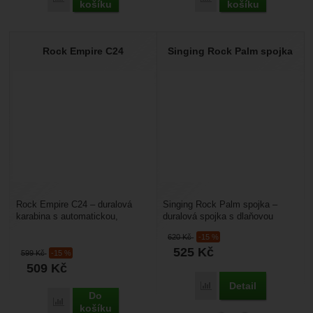
košíku
košíku
Rock Empire C24
Singing Rock Palm spojka
Rock Empire C24 – duralová
Singing Rock Palm spojka –
karabina s automatickou,
duralová spojka s dlaňovou
dlaňovou pojistkou. Dají se
pojistkou je vhodná pro pracovní
620
Kč
-15 %
použít po spojení s lanyardem...
využití i pro...
525
Kč
599
Kč
-15 %
509
Kč
Detail
Porovnat
Do
Porovnat
košíku