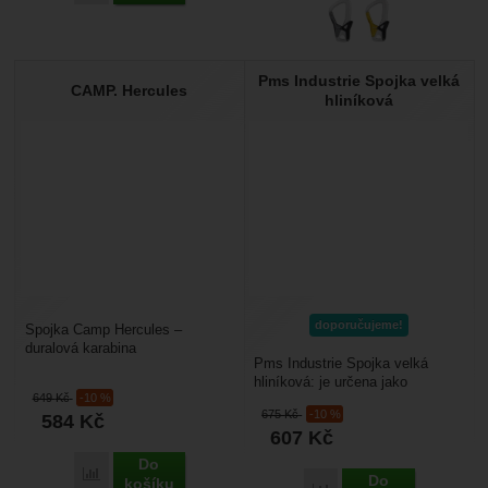
Pms Industrie Spojka velká
CAMP. Hercules
hliníková
doporučujeme!
Spojka Camp Hercules –
duralová karabina
Pms Industrie Spojka velká
s automatickou, dlaňovou
hliníková: je určena jako
pojistkou. Dají se použít po
649
Kč
-10 %
koncový jistící prvek pro práci
spojení...
675
Kč
-10 %
584
Kč
ve výškách. Má dvojitou...
607
Kč
Do
Porovnat
Do
košíku