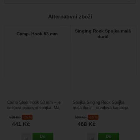
Pro vkládání recenzí je nutné se přihlásit.
Alternativní zboží
Recenze
Singing Rock Spojka malá
Nebyla přidána žádná recenze.
Camp. Hook 53 mm
dural
Camp Steel Hook 53 mm – je
Spojka Singing Rock Spojka
ocelová pracovní spojka. Má
malá dural – duralová karabina
automatickou dlaňovou
s automatickou pojistkou. Má
519
Kč
-15 %
520
Kč
-10 %
pojistkou. Má světlost 53...
dvojitou automatickou...
441
Kč
468
Kč
Do
Do
Porovnat
Porovnat