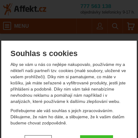
777 563 138
objednávky telefonicky 9-17 h.
Košík
MENU
Uživatel
Vyhledáván
Kotvící prostředky Singing Rock
Affekt.cz
Práce ve výškách
Souhlas s cookies
Singing Rock kotvící
Aby se vám u nás co nejlépe nakupovalo, používáme my a
prostředky
někteří naši partneři tzv. cookies (malé soubory, uložené ve
vašem prohlížeči). Díky nim si pamatujeme, co máte v
Máme pro vás kotevní prostředky Singing Rock, které se vám hodí
košíku, jak máte seřazené a vyfiltrované produkty, jestli jste
pro zajištění při průmyslovém lezení, práci ve výškách s lanovým
přihlášeni a podobně. Díky nim vám také nenabízíme
přístupem nebo arboristice. Hodí se pro ukotvení pracovníka (jsou
nevhodnou reklamu a pomáhají nám například i v
certifikované jako OOP) i materiálu.
analýzách, které používáme k dalšímu zlepšování webu.
Zobrazit více
Potřebujeme ale váš souhlas s jejich zpracováváním.
Děkujeme, že nám ho dáte, a slibujeme, že k vašim datům
budeme chovat zodpovědně.
Filtrování podle parametrů
Nastavení souhlasů s kategoriemi
CENA (KČ)