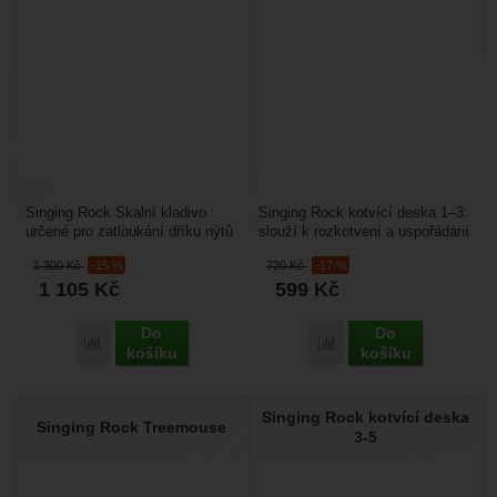
Singing Rock Skalní kladivo :
Singing Rock kotvící deska 1–3:
určené pro zatloukání dříku nýtů
slouží k rozkotvení a uspořádání
nebo skob. Rukojeť a hlava je
karabin. Slouží k optimálnímu
1 300
Kč
-15 %
720
Kč
-17 %
z oceli,...
rozkladu...
1 105
Kč
599
Kč
Do
Do
Přidat 'Singing Rock Skalní kladivo' k porovnání
Přidat 'Singing Rock kotv
košíku
košíku
Singing Rock kotvící deska
Singing Rock Treemouse
3-5