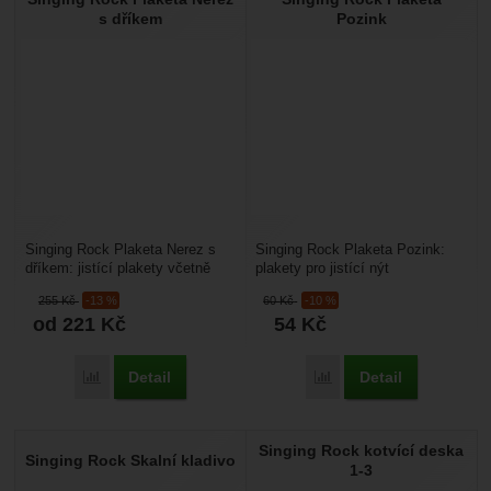
s dříkem
Pozink
Singing Rock Plaketa Nerez s
Singing Rock Plaketa Pozink:
dříkem: jistící plakety včetně
plakety pro jistící nýt
dříku o průměru 10 a 12 mm.
z pozinkované oceli v provedení
255
Kč
-13 %
60
Kč
-10 %
Dají se využít...
o průměru 10 a 12 mm....
od 221
Kč
54
Kč
Detail
Detail
Přidat 'Singing Rock Plaketa Nerez s dříkem' k porovnání
Přidat 'Singing Rock Pla
Singing Rock kotvící deska
Singing Rock Skalní kladivo
1-3