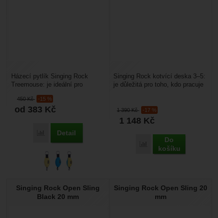
Házecí pytlík Singing Rock
Singing Rock kotvící deska 3–5:
Treemouse: je ideální pro
je důležitá pro toho, kdo pracuje
arboristiku. Pomůže s instalací
ve výškách. Slouží k uspořádání
450
Kč
-15 %
výstupového lana...
karabin...
od 383
Kč
1 390
Kč
-17 %
1 148
Kč
Detail
Přidat 'Singing Rock Treemouse' k porovnání
Do
Přidat 'Singing Rock kotv
košíku
Singing Rock Open Sling
Singing Rock Open Sling 20
Black 20 mm
mm