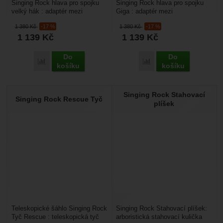
Singing Rock hlava pro spojku
Singing Rock hlava pro spojku
velký hák : adaptér mezi
Giga : adaptér mezi
teleskopickou tyč a spojku velký
teleskopickou tyč a spojku Giga.
1 380
Kč
-17 %
1 380
Kč
-17 %
hák. Dodává se...
Dodává se bez karabiny.
1 139
Kč
1 139
Kč
Do
Do
Přidat 'Singing Rock hlava pro velký hák' k porovnání
Přidat 'Singing Rock hla
košíku
košíku
Singing Rock Stahovací
Singing Rock Rescue Tyč
plíšek
Teleskopické šáhlo Singing Rock
Singing Rock Stahovací plíšek:
Tyč Rescue : teleskopická tyč
arboristická stahovací kulička