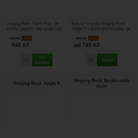
Singing Rock Track Plus : je
Kotvící smyčka Singing Rock
kotvící popruh. Jde využít i při
Jingle II s ocelovými kroužky: je
polohování. s nastavitelnou
vyrobena pro arboristiku pro
635
Kč
-15 %
935
Kč
-15 %
délkouzakončen...
instalaci...
540
Kč
od 795
Kč
Do
Detail
Přidat 'Singing Rock Track Plus' k porovnání
Přidat 'Singing Rock Jin
košíku
Singing Rock Spojka malá
Singing Rock Jingle II
dural