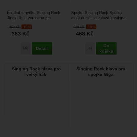
Fixační smyčka Singing Rock
Spojka Singing Rock Spojka
Jingle II: je vyrobena pro
malá dural – duralová karabina
arboristiku. Je vyrobena pro
s automatickou pojistkou. Má
450
Kč
-15 %
520
Kč
-10 %
fixaci na stromech....
dvojitou automatickou...
383
Kč
468
Kč
Do
Detail
Přidat 'Singing Rock Jingle II' k porovnání
Přidat 'Singing Rock Spo
košíku
Singing Rock hlava pro
Singing Rock hlava pro
velký hák
spojku Giga