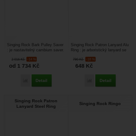
Singing Rock Bark Pulley Saver
Singing Rock Patron Lanyard Alu
: je nastavitelný cambium saver.
Ring : je arboristický lanyard se
Je to kotvící smyčka pro
dvěma šitými oky a hliníkovým
2 016
Kč
-14 %
790
Kč
-18 %
arboristiku....
kroužkem,...
od 1 734
Kč
648
Kč
Detail
Detail
Přidat 'Singing Rock Bark Pulley Saver' k porovnání
Přidat 'Singing Rock Pat
Singing Rock Patron
Singing Rock Ringo
Lanyard Steel Ring