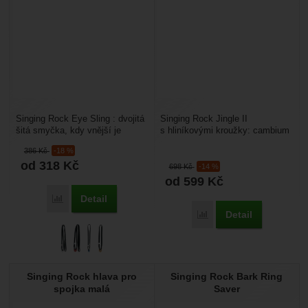
Singing Rock Eye Sling : dvojitá
Singing Rock Jingle II
šitá smyčka, kdy vnější je
s hliníkovými kroužky: cambium
ochranný obal, který po porušení
saver je vyroben pro arboristiku.
386
Kč
-18 %
upozorní...
Smyčka na ochranu...
od 318
Kč
698
Kč
-14 %
od 599
Kč
Detail
Přidat 'Singing Rock Eye Sling' k porovnání
Detail
Přidat 'Singing Rock Jing
Singing Rock hlava pro
Singing Rock Bark Ring
spojka malá
Saver