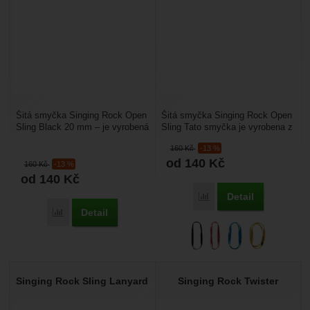
Šitá smyčka Singing Rock Open
Šitá smyčka Singing Rock Open
Sling Black 20 mm – je vyrobená
Sling Tato smyčka je vyrobena z
z polyamidu o šířce 20 mm.
pevného polyamidového
160
Kč
-13 %
Délka je 60–150...
popruhu. Na rozdíl...
od 140
Kč
160
Kč
-13 %
od 140
Kč
Detail
Přidat 'Singing Rock Op
Detail
Přidat 'Singing Rock Open Sling Black 20 mm' k porovnání
Singing Rock Sling Lanyard
Singing Rock Twister