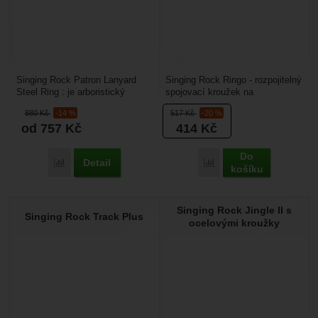
Singing Rock Patron Lanyard
Singing Rock Ringo - rozpojitelný
Steel Ring : je arboristický
spojovací kroužek na
lanyard se dvěma šitými oky a
arboristické úvazky. Je určen na
880
Kč
-14 %
517
Kč
-20 %
ocelovým kroužkem,...
spojovací most,...
od 757
Kč
414
Kč
Do
Detail
Přidat 'Singing Rock Patron Lanyard Steel Ring' k porovnání
Přidat 'Singing Rock Rin
košíku
Singing Rock Jingle II s
Singing Rock Track Plus
ocelovými kroužky