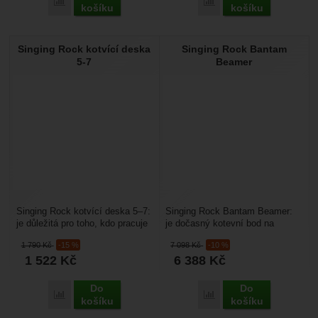
Přidat 'Singing Rock Spojka velká' k porovnání
Přidat 'Singing Rock Spo
košíku
košíku
Singing Rock kotvící deska
Singing Rock Bantam
5-7
Beamer
Singing Rock kotvící deska 5–7:
Singing Rock Bantam Beamer:
je důležitá pro toho, kdo pracuje
je dočasný kotevní bod na
ve výškách. Slouží k uspořádání
traverzu. nastavitelné háky
1 790
Kč
-15 %
7 098
Kč
-10 %
karabin...
umožňují snadnou
1 522
Kč
6 388
Kč
manipulacilehké,...
Do
Do
Přidat 'Singing Rock kotvící deska 5-7' k porovnání
Přidat 'Singing Rock Ba
košíku
košíku