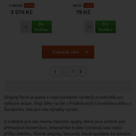
bez karabiny vhodná bezpečné
určená pro stahovaní cambium
4 200
Kč
-15 %
88
Kč
-10 %
zavěšení lana...
saveru. Ideální...
3 570
Kč
79
Kč
Do
Do
Přidat 'Singing Rock Rescue Tyč' k porovnání
Přidat 'Singing Rock Stah
košíku
košíku
Zobrazit více
předchozí
1
2
následující
Singing Rock je jedna z nejznámějších výrobců prostředků pro
výškové práce. Mají dílny na šití v Podkrkonoší i kovářskou dílnu u
Šumperka, kde pro vás výrobky vyrábí.
V nabídce pro vás máme klasické spojky, které jsou určené pro
příhradové konstrukce, lešenářské trubky i ocelová lana nebo
příčky žebříku. Různé smyčky, lanyardy, které využijete ke kotvení