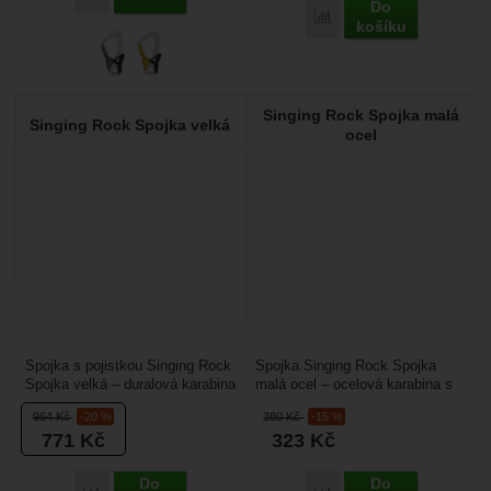
Do
Přidat 'Singing Rock Bor
košíku
Singing Rock Spojka malá
Singing Rock Spojka velká
ocel
Spojka s pojistkou Singing Rock
Spojka Singing Rock Spojka
Spojka velká – duralová karabina
malá ocel – ocelová karabina s
s automatickou pojistkou určená
automatickou pojistkou. Má
964
Kč
-20 %
380
Kč
-15 %
pro...
dvojitou automatickou...
771
Kč
323
Kč
Do
Do