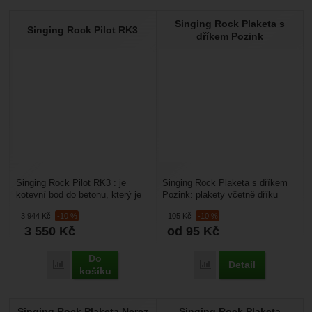
Singing Rock Plaketa s
Singing Rock Pilot RK3
dříkem Pozink
Singing Rock Pilot RK3 : je
Singing Rock Plaketa s dříkem
kotevní bod do betonu, který je
Pozink: plakety včetně dříku
zajímavý tím, že jde snadno
z pozinkované oceli v provedení
3 944
Kč
-10 %
105
Kč
-10 %
instalovat a...
o průměru...
3 550
Kč
od 95
Kč
Do
Detail
Přidat 'Singing Rock Pilot RK3' k porovnání
Přidat 'Singing Rock Pla
košíku
Singing Rock Plaketa Nerez
Singing Rock Plaketa