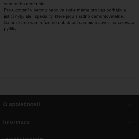
sebe nebo materiálu.
Pro ukotvení v betonu nebo ve skále máme pro vás borháky a
jistící nýty, ale i speciality, které jsou snadno demontovatelné.
Samozřejmě vám můžeme nabídnout cambium saver, nahazovací
pytlíky...
O společnosti
Bonusy
Informace
O nás
Doprava
Články