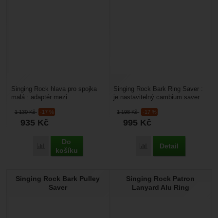
Singing Rock hlava pro spojka
Singing Rock Bark Ring Saver :
malá : adaptér mezi
je nastavitelný cambium saver.
teleskopickou tyč a spojku
Je to kotvící smyčka pro
1 130
Kč
-17 %
1 198
Kč
-17 %
SPOJKA MALÁ dural a
arboristiku....
935
Kč
995
Kč
SPOJKA...
Do
Detail
Přidat 'Singing Rock hlava pro spojka malá' k porovnání
Přidat 'Singing Rock Bar
košíku
Singing Rock Bark Pulley
Singing Rock Patron
Saver
Lanyard Alu Ring