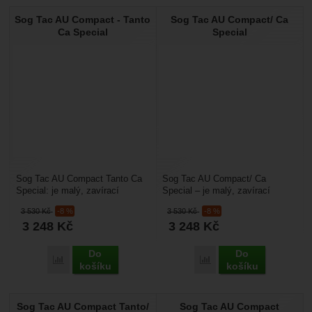
Sog Tac AU Compact - Tanto
Sog Tac AU Compact/ Ca
Ca Special
Special
Sog Tac AU Compact Tanto Ca
Sog Tac AU Compact/ Ca
Special: je malý, zavírací
Special – je malý, zavírací
taktický nůž, je vhodný pro
taktický nůž, je vhodný pro
3 530
Kč
-8 %
3 530
Kč
-8 %
profesionální vojáky,...
profesionální vojáky,...
3 248
Kč
3 248
Kč
Do
Do
Přidat 'Sog Tac AU Compact - Tanto Ca Special' k porovnání
Přidat 'Sog Tac AU Comp
košíku
košíku
Sog Tac AU Compact Tanto/
Sog Tac AU Compact