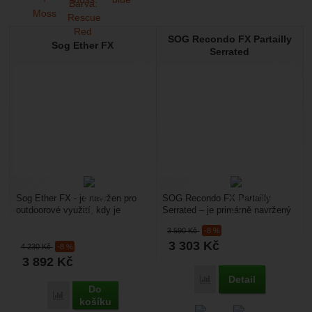
SOG Recondo FX Partailly
Sog Ether FX
Serrated
Sog Ether FX - je navržen pro
SOG Recondo FX Partailly
outdoorové využití, kdy je
Serrated – je primárně navržený
vyroben s nízkou hmotností a
jako taktický nůž s pevnou
3 590
Kč
-8 %
zajímavou kompaktností....
čepelí. Ostří je...
3 303
Kč
4 230
Kč
-8 %
3 892
Kč
Detail
Přidat 'SOG Recondo FX P
Do
Přidat 'Sog Ether FX' k porovnání
košíku