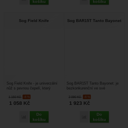
košíku
košíku
Sog Field Knife
Sog BAR15T Tanto Bayonet
Sog Field Knife - je univerzální
Sog BAR15T Tanto Bayonet: je
nůž s pevnou čepelí, který
bezkonkurenční ve své
využijete na rybách, můžete ho
funkčnosti, pevnosti a
1 150
Kč
-8 %
2 090
Kč
-8 %
vzít na houby...
průraznosti. Je konstruován...
1 058
Kč
1 923
Kč
Do
Do
Přidat 'Sog Field Knife' k porovnání
Přidat 'Sog BAR15T Tant
košíku
košíku