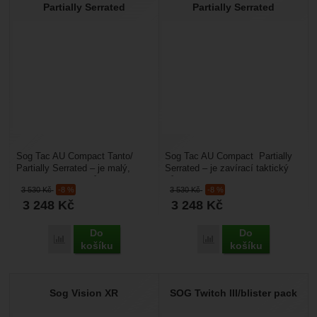
Partially Serrated
Partially Serrated
Sog Tac AU Compact Tanto/
Sog Tac AU Compact Partially
Partially Serrated – je malý,
Serrated – je zavírací taktický
zavírací taktický nůž, je vhodný
nůž, je vhodný pro profesionální
3 530
Kč
-8 %
3 530
Kč
-8 %
pro profesionální...
vojáky...
3 248
Kč
3 248
Kč
Do
Do
Přidat 'Sog Tac AU Compact Tanto/ Partially Serrated' k poro
Přidat 'Sog Tac AU Compa
košíku
košíku
Sog Vision XR
SOG Twitch III/blister pack