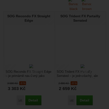
SOG Recondo FX Straight
SOG Trident FX Partailly
Edge
Serrated
SOG Recondo FX Straight Edge
SOG Trident FX Partailly
– je primárně navržený jako
Serrated – je jednoduchý, ale
taktický nůž s pevnou čepelí, ale
vysoce funkční taktický nůž s
3 590
Kč
-8 %
2 890
Kč
-8 %
vzhledem k...
tanto čepelí a kombinovaným...
3 303
Kč
2 659
Kč
Detail
Detail
Přidat 'SOG Recondo FX Straight Edge' k porovnání
Přidat 'SOG Trident FX P