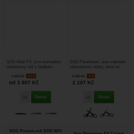
SOG Altair FX: je to kompaktní
SOG Parashears: jsou vojenské
outdoorový nůž s hladkým
zdravotnické nůžky, které se
ostřím. Moderní design,
kromě ozbrojených sil hodí i pro
4 230
Kč
-10 %
2 290
Kč
-8 %
kompaktní velikost, nízká...
vybavení...
od 3 807
Kč
2 107
Kč
Detail
Detail
Přidat 'SOG Altair FX' k porovnání
Přidat 'SOG Parashears' 
SOG PowerLock EOD W/V
Sog Pentagon FX Covert