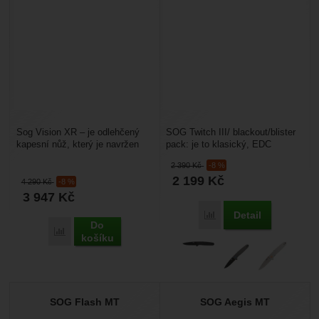
Sog Vision XR – je odlehčený
SOG Twitch III/ blackout/blister
kapesní nůž, který je navržen
pack: je to klasický, EDC
pro práci u obranných složek
zavírací nůž, s rukojetí z
2 390
Kč
-8 %
jako jsou policisté...
barveného hliníku....
2 199
Kč
4 290
Kč
-8 %
3 947
Kč
Detail
Přidat 'SOG Twitch III/bl
Do
Přidat 'Sog Vision XR' k porovnání
košíku
SOG Flash MT
SOG Aegis MT