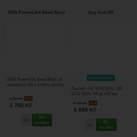
SOG PowerLitre Bead Blast
Sog Seal XR
doporučujeme!
SOG PowerLitre Bead Blast: je
nástrojový nůž s mnoha nástroji,
Zavírací nůž SOG SEAL XR
které využijete v běžném životě i
SOG SEAL XR je nůž bez
na cestách....
1 850
Kč
-8 %
kompromisů, vyrobený v USA.
6 190
Kč
-8 %
1 702
Kč
Je navržen tak, aby zvládl...
5 695
Kč
Do
Přidat 'SOG PowerLitre Bead Blast' k porovnání
Do
košíku
Přidat 'Sog Seal XR' k p
košíku