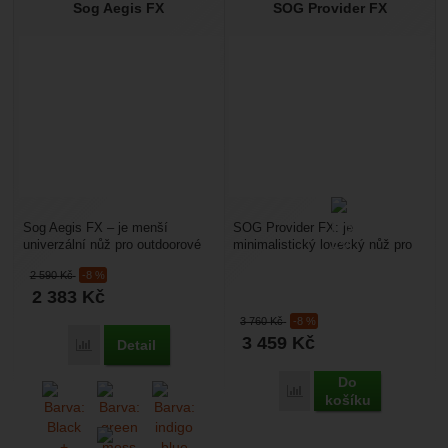
Sog Aegis FX
SOG Provider FX
Sog Aegis FX – je menší
SOG Provider FX: je
univerzální nůž pro outdoorové
minimalistický lovecký nůž pro
použití, hodí se pro kemping,
progresivní lovce a rybáře.
2 590
Kč
-8 %
cestování, rybaření...
Moderní design, kompaktní...
2 383
Kč
3 760
Kč
-8 %
3 459
Kč
Detail
Přidat 'Sog Aegis FX' k porovnání
Do
Přidat 'SOG Provider FX
košíku