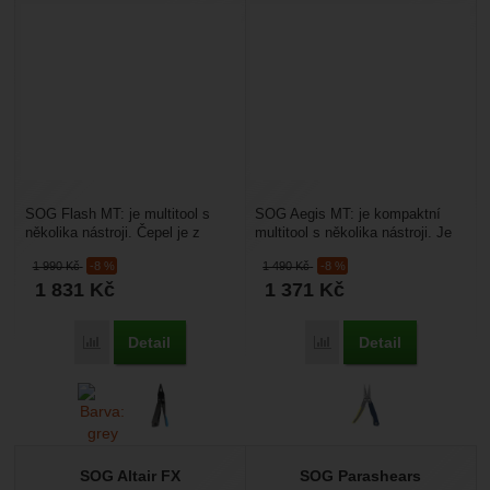
SOG Flash MT: je multitool s
SOG Aegis MT: je kompaktní
několika nástroji. Čepel je z
multitool s několika nástroji. Je
nerezové oceli D2. Odolné
určený do kapsy nebo batohu,
1 990
Kč
-8 %
1 490
Kč
-8 %
materiály, které...
na běžné používání....
1 831
Kč
1 371
Kč
Detail
Detail
Přidat 'SOG Flash MT' k porovnání
Přidat 'SOG Aegis MT' k
SOG Altair FX
SOG Parashears