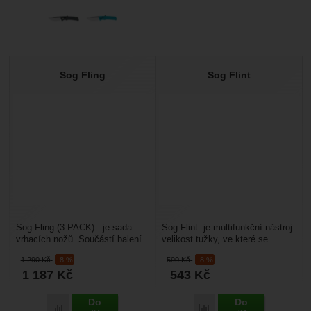
Sog Fling
Sog Flint
Sog Fling (3 PACK): je sada
Sog Flint: je multifunkční nástroj
vrhacích nožů. Součástí balení
velikost tužky, ve které se
těchto tří nožů je také balistické
skrývá spousta funkcí pro přežití
1 290
Kč
-8 %
590
Kč
-8 %
nylonové...
a obranu....
1 187
Kč
543
Kč
Do
Do
Přidat 'Sog Fling' k porovnání
Přidat 'Sog Flint' k poro