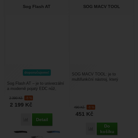
Sog Flash AT
SOG MACV TOOL
doporučujeme!
SOG MACV TOOL: je to
multifunkční nástroj, který
Sog Flash AT – je to univerzální
využijete v běžném životě i na
a moderně pojatý EDC nůž,
cestách. Je navržený...
který se hodí pro využití během
2 390
Kč
-8 %
každého dne...
2 199
Kč
490
Kč
-8 %
451
Kč
Detail
Přidat 'Sog Flash AT' k porovnání
Do
Přidat 'SOG MACV TOOL
košíku