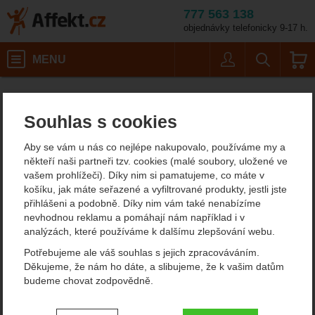
777 563 138
objednávky telefonicky 9-17 h.
Košík
MENU
Uživatel
Vyhledáván
Potřeby na vaření v přírodě Sog
Affekt.cz
Kempování
Souhlas s cookies
Potřeby na vaření v přírodě
Aby se vám u nás co nejlépe nakupovalo, používáme my a
Sog
někteří naši partneři tzv. cookies (malé soubory, uložené ve
vašem prohlížeči). Díky nim si pamatujeme, co máte v
košíku, jak máte seřazené a vyfiltrované produkty, jestli jste
Filtrování podle parametrů
přihlášeni a podobně. Díky nim vám také nenabízíme
nevhodnou reklamu a pomáhají nám například i v
CENA (KČ)
analýzách, které používáme k dalšímu zlepšování webu.
EXTRA
Od
Podle
Nejzajímavější
Nejlevnější
Nejdražší
Potřebujeme ale váš souhlas s jejich zpracováváním.
Doporučujeme
nejprodávanějších
dostupnosti
Děkujeme, že nám ho dáte, a slibujeme, že k vašim datům
-
Kč
budeme chovat zodpovědně.
Produkty
VÁHA (G)
Sog Escape Black
SOG Powerpint
Nastavení souhlasů s kategoriemi