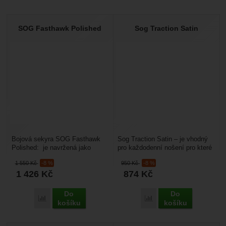
SOG Fasthawk Polished
Sog Traction Satin
Bojová sekyra SOG Fasthawk
Sog Traction Satin – je vhodný
Polished: je navržená jako
pro každodenní nošení pro které
univerzální nástroj pro vojáky,
ho kvalifikuje nízká hmotnost,
1 550
Kč
-8 %
950
Kč
-8 %
policisty, bojovníky.......
vysoká...
1 426
Kč
874
Kč
Do
Do
Přidat 'SOG Fasthawk Polished' k porovnání
Přidat 'Sog Traction Sati
košíku
košíku