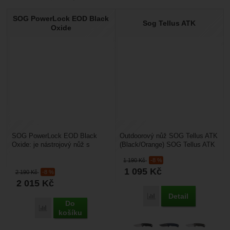
SOG PowerLock EOD Black
Sog Tellus ATK
Oxide
SOG PowerLock EOD Black
Outdoorový nůž SOG Tellus ATK
Oxide: je nástrojový nůž s
(Black/Orange) SOG Tellus ATK
mnoha nástroji. Odolné
(Adventure Tactical Knife) je
1 190
Kč
-8 %
materiály, které vydrží.
robustní nůž...
1 095
Kč
Všestrannost,...
2 190
Kč
-8 %
2 015
Kč
Detail
Přidat 'Sog Tellus ATK' 
Do
Přidat 'SOG PowerLock EOD Black Oxide' k porovnání
košíku