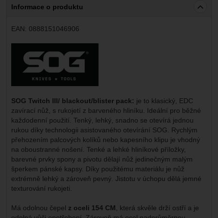
Informace o produktu
EAN:
0888151046906
Výrobce:
SOG Twitch III/ blackout/blister pack:
je to klasický, EDC
zavírací nůž, s rukojetí z barveného hliníku. Ideální pro běžné
každodenní použití. Tenký, lehký, snadno se otevírá jednou
rukou díky technologii asistovaného otevírání SOG. Rychlým
přehozením palcových kolíků nebo kapesního klipu je vhodný
na oboustranné nošení. Tenké a lehké hliníkové příložky,
barevné prvky spony a pivotu dělají nůž jedinečným malým
šperkem pánské kapsy. Díky použitému materiálu je nůž
extrémně lehký a zároveň pevný. Jistotu v úchopu dělá jemné
texturování rukojeti.
Má odolnou čepel
z oceli 154 CM
, která skvěle drží ostří a je
odolná vůči opotřebení. Zároveň má ocel nadprůměrnou