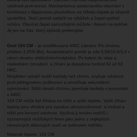
odolnost proti korozi. Mechanismus asistovaného otevírání v
kombinaci s flipperovou ploutvičkou na hřbetu čepele je úžasně
spolehlivý. Stačí jemně zatlačit na výběžek a čepel vystřelí
vzhůru. Otevírat čepel samozřejmě můžete i tlakem na kolíček.
Je jen na Vás, který způsob preferujete.
Ocel 154 CM
– je modifikovaná 440C (ubráno 3% chrómu,
přidáno 3,25% Mo). Austenitizační poměr je zde 0,58/10,6/3,4 v
rámci obsahu uhlík/chóm/molybden. Po kalení do oleje a
následném zmražení a žíhání je dosažena tvrdost 62 až 63
HRC.
Molybden vytváří tvrdší karbidy než chrom, zvyšuje odolnost
proti pittingovému poškození a umožňuje sekundární
vytvrzování. Nižší obsah chrómu zjemňuje karbidy v porovnání
s 440C.
154 CM může být žíhána na nižší a vyšší teplotu. Vyšší žíhací
teploty jsou vhodné pro vysokou abrazivzdornost a tvrdost a
nižší pro korozní odolnost. Využívá ji mnoho nožířů i
významných nožířských firem jako jednu z nejlepších
nerezových slitinových ocelí ve světovém měřítku.
Materiál čepele: 154 CM