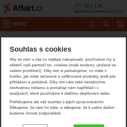
777 563 138
objednávky telefonicky 9-17 h.
Košík
MENU
Uživatel
Vyhledáván
Barva: Blackou
Potřeby na vaření
Nože
Zavírací nože
Affekt.cz
Kempování
SOG Twitch III/blister pack
Souhlas s cookies
SOG Twitch III/blister pack
Aby se vám u nás co nejlépe nakupovalo, používáme my a
někteří naši partneři tzv. cookies (malé soubory, uložené ve
vašem prohlížeči). Díky nim si pamatujeme, co máte v
Fotografie
košíku, jak máte seřazené a vyfiltrované produkty, jestli jste
přihlášeni a podobně. Díky nim vám také nenabízíme
nevhodnou reklamu a pomáhají nám například i v
analýzách, které používáme k dalšímu zlepšování webu.
Potřebujeme ale váš souhlas s jejich zpracováváním.
Děkujeme, že nám ho dáte, a slibujeme, že k vašim datům
budeme chovat zodpovědně.
Nastavení souhlasů s kategoriemi