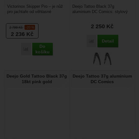
Victorinox Skipper Pro – je nůž
Deejo Tattoo Black 37g
pro jachtaře od věhlasné
aluminium DC Comics: stylový
švýcarské značky. Má pojistku
ultralehký nůž z kolekce DC
hlavní čepele...
Comics s hliníkovou střenkou...
2 250
Kč
2 799
Kč
-20 %
2 236
Kč
Detail
Porovnat
Do
Porovnat
košíku
Deejo Gold Tattoo Black 37g
Deejo Tattoo 37g aluminium
18kt pink gold
DC Comics