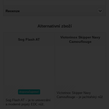
Recenze
Pro vkládání recenzí je nutné se přihlásit.
Alternativní zboží
Recenze
Victorinox Skipper Navy
Nebyla přidána žádná recenze.
Sog Flash AT
Camouflouge
doporučujeme!
Victorinox Skipper Navy
Camouflouge – je jachtařský nůž
Sog Flash AT – je to univerzální
od věhlasné švýcarské značky.
a moderně pojatý EDC nůž,
Má 18 funkcí, pojistku...
který se hodí pro využití během