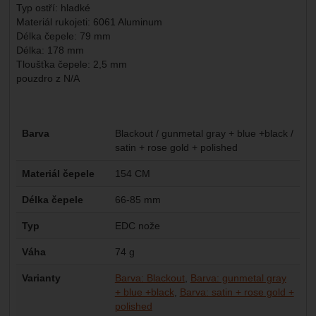
Typ ostří: hladké
Materiál rukojeti: 6061 Aluminum
Délka čepele: 79 mm
Délka: 178 mm
Tloušťka čepele: 2,5 mm
pouzdro z N/A
Parametry
Barva
Blackout / gunmetal gray + blue +black /
satin + rose gold + polished
Materiál čepele
154 CM
Délka čepele
66-85 mm
Typ
EDC nože
Váha
74 g
Varianty
Barva: Blackout
Barva: gunmetal gray
+ blue +black
Barva: satin + rose gold +
polished