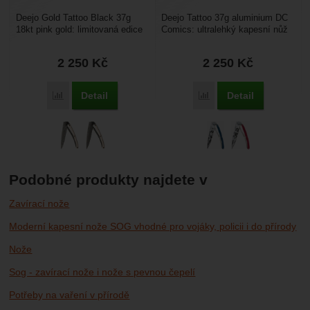
Deejo Gold Tattoo Black 37g
Deejo Tattoo 37g aluminium DC
18kt pink gold: limitovaná edice
Comics: ultralehký kapesní nůž
nože Deejo s rukojetí pokovenou
s čepelí s povrchovou úpravou
18-ti karátovým...
šedý titan....
2 250
Kč
2 250
Kč
Detail
Detail
Porovnat
Porovnat
Podobné produkty najdete v
Zavírací nože
Moderní kapesní nože SOG vhodné pro vojáky, policii i do přírody
Nože
Sog - zavírací nože i nože s pevnou čepelí
Potřeby na vaření v přírodě