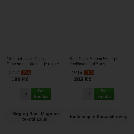
Mammut Liquid Chalk
Beal Chalk Station 56g – je
Peppermint 100 ml – je tekuté
doplňovací kulička s
magnézium s mentolovou vůní,
magnéziem, v horná části má
249
Kč
-20 %
239
Kč
-15 %
které se hodí na lezení...
stahovací šňůrky. Díky tomu...
199
Kč
203
Kč
Do
Do
Porovnat
Porovnat
košíku
košíku
Singing Rock Magnum
Rock Empire Kartáček rovný
tekuté 150ml