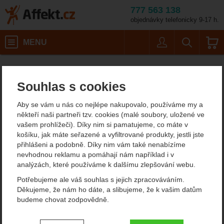
777 563 138
objednávky telefonicky 9-17 h.
Košík
MENU
Uživatel
Vyhledáván
Black Diamond White
Horolezecké vybavení
Magnézium a pytlíky na magnézium
Affekt.cz
Vybavení
Magnézium pro lezení
Souhlas s cookies
Black Diamond White Gold
Aby se vám u nás co nejlépe nakupovalo, používáme my a
Chalk 200g magnezium
někteří naši partneři tzv. cookies (malé soubory, uložené ve
vašem prohlížeči). Díky nim si pamatujeme, co máte v
košíku, jak máte seřazené a vyfiltrované produkty, jestli jste
přihlášeni a podobně. Díky nim vám také nenabízíme
Fotografie
nevhodnou reklamu a pomáhají nám například i v
analýzách, které používáme k dalšímu zlepšování webu.
Potřebujeme ale váš souhlas s jejich zpracováváním.
Děkujeme, že nám ho dáte, a slibujeme, že k vašim datům
budeme chovat zodpovědně.
Nastavení souhlasů s kategoriemi