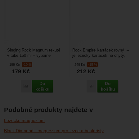
Singing Rock Magnum tekuté
Rock Empire Kartáček rovný –
v tubě 150 ml – výborně
je lezecký kartáček na chyty,
absorbuje pot z prstů během
který využijete pro bouldering
199
Kč
-10 %
249
Kč
-15 %
lezení. Ideální na lezení...
nebo sportovní...
179
Kč
212
Kč
Do
Do
Porovnat
Porovnat
košíku
košíku
Podobné produkty najdete v
Lezecké magnézium
Black Diamond - magnézium pro lezce a bouldristy