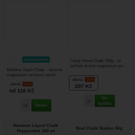
doporučujeme!
Camp Velvet Chalk 200g – je
pečlivě drcené magnézium pro
Metolius Super Chalk – lezecké
lezení o váze 200 g. Je ve formě
magnézium na lezení slouží
velmi jemného...
259
Kč
-20 %
k osušení zpocených prstů. Je
129
Kč
-10 %
207
Kč
vhodné pro lezení...
od 116
Kč
Do
Porovnat
košíku
Detail
Porovnat
Mammut Liquid Chalk
Beal Chalk Station 56g
Peppermint 100 ml