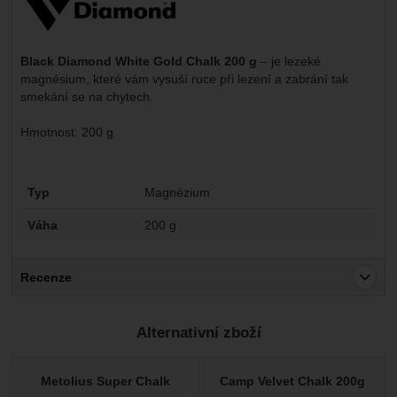
Black Diamond White Gold Chalk 200 g
– je lezeké
magnésium, které vám vysuší ruce při lezení a zabrání tak
smekání se na chytech.
Hmotnost: 200 g
Parametry
Typ
Magnézium
Váha
200 g
Recenze
Pro vkládání recenzí je nutné se přihlásit.
Alternativní zboží
Recenze
Nebyla přidána žádná recenze.
Metolius Super Chalk
Camp Velvet Chalk 200g