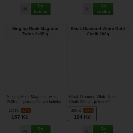
Do
Do
Porovnat
Porovnat
košíku
košíku
Singing Rock Magnum
Black Diamond White Gold
Twins 2x35 g
Chalk 200g
Singing Rock Magnum Twins
Black Diamond White Gold
2x35 g – je magnéziová kulička
Chalk 200 g – je lezeké
určená do maglajz pytlíku.
magnésium, které vám vysuší
185
Kč
-10 %
259
Kč
-25 %
Magnéziová kulička...
ruce při lezení a zabrání...
167
Kč
194
Kč
Do
Do
Porovnat
Porovnat