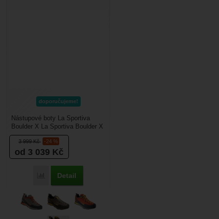
doporučujeme!
Nástupové boty La Sportiva
Boulder X La Sportiva Boulder X
je robustní bota navržená pro
3 999
Kč
-24 %
náročné přístupy...
od 3 039
Kč
Detail
Porovnat