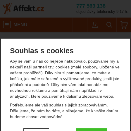
777 563 138
objednávky telefonicky 9-17 h.
Košík
MENU
Uživatel
Vyhledáván
Singing Rock Magnu
Horolezecké vybavení
Magnézium a pytlíky na magnézium
Affekt.cz
Vybavení
Magnézium pro lezení
Souhlas s cookies
Singing Rock Magnum
Aby se vám u nás co nejlépe nakupovalo, používáme my a
tekuté 150ml magnezium
někteří naši partneři tzv. cookies (malé soubory, uložené ve
vašem prohlížeči). Díky nim si pamatujeme, co máte v
košíku, jak máte seřazené a vyfiltrované produkty, jestli jste
přihlášeni a podobně. Díky nim vám také nenabízíme
Fotografie
nevhodnou reklamu a pomáhají nám například i v
analýzách, které používáme k dalšímu zlepšování webu.
Potřebujeme ale váš souhlas s jejich zpracováváním.
Děkujeme, že nám ho dáte, a slibujeme, že k vašim datům
budeme chovat zodpovědně.
Nastavení souhlasů s kategoriemi