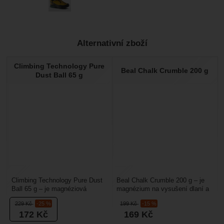
Alternativní zboží
Climbing Technology Pure
Beal Chalk Crumble 200 g
Dust Ball 65 g
Climbing Technology Pure Dust
Beal Chalk Crumble 200 g – je
Ball 65 g – je magnéziová
magnézium na vysušení dlaní a
kulička určená do maglajz
prstů při lezení, bouldrování
229
Kč
-25 %
199
Kč
-15 %
pytlíku pro namágování...
nebo jiných...
172
Kč
169
Kč