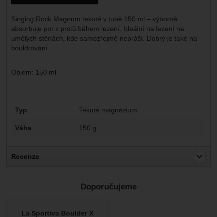
Singing Rock Magnum tekuté v tubě 150 ml – výborně
absorbuje pot z prstů během lezení. Ideální na lezení na
umělých stěnách, kde samozřejmě nepráší. Dobrý je také na
bouldrování.
Objem: 150 ml
Parametry
Typ
Tekuté magnézium
Váha
150 g
Recenze
Pro vkládání recenzí je nutné se přihlásit.
Doporučujeme
Recenze
Nebyla přidána žádná recenze.
La Sportiva Boulder X