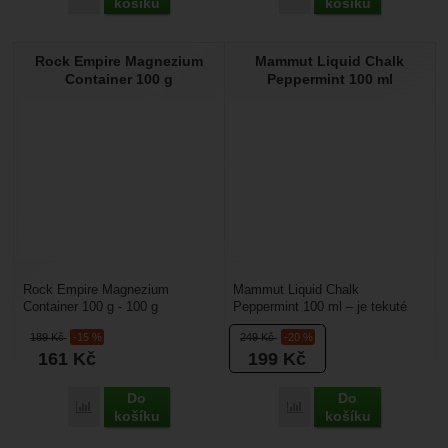
košíku
košíku
Rock Empire Magnezium
Mammut Liquid Chalk
Container 100 g
Peppermint 100 ml
Rock Empire Magnezium
Mammut Liquid Chalk
Container 100 g - 100 g
Peppermint 100 ml – je tekuté
sypaného magnézia proti pocení
magnézium s mentolovou vůní,
189
Kč
-15 %
249
Kč
-20 %
prstů. Pevná dóza je zajímavá...
které se hodí na lezení...
161
Kč
199
Kč
Do
Do
Porovnat
Porovnat
košíku
košíku