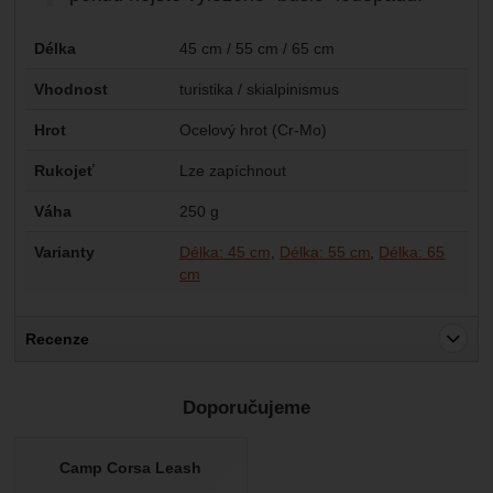
Parametry
Délka
45 cm / 55 cm / 65 cm
Vhodnost
turistika / skialpinismus
Hrot
Ocelový hrot (Cr-Mo)
Rukojeť
Lze zapíchnout
Váha
250 g
Varianty
Délka: 45 cm
Délka: 55 cm
Délka: 65
cm
Recenze
Pro vkládání recenzí je nutné se přihlásit.
Doporučujeme
Recenze
Nebyla přidána žádná recenze.
Camp Corsa Leash