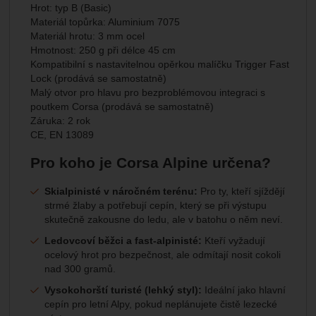
Hrot: typ B (Basic)
Materiál topůrka: Aluminium 7075
Materiál hrotu: 3 mm ocel
Hmotnost: 250 g při délce 45 cm
Kompatibilní s nastavitelnou opěrkou malíčku Trigger Fast
Lock (prodává se samostatně)
Malý otvor pro hlavu pro bezproblémovou integraci s
poutkem Corsa (prodává se samostatně)
Záruka: 2 rok
CE, EN 13089
Pro koho je Corsa Alpine určena?
Skialpinisté v náročném terénu:
Pro ty, kteří sjíždějí
strmé žlaby a potřebují cepín, který se při výstupu
skutečně zakousne do ledu, ale v batohu o něm neví.
Ledovcoví běžci a fast-alpinisté:
Kteří vyžadují
ocelový hrot pro bezpečnost, ale odmítají nosit cokoli
nad 300 gramů.
Vysokohorští turisté (lehký styl):
Ideální jako hlavní
cepín pro letní Alpy, pokud neplánujete čistě lezecké