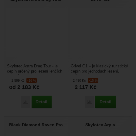
Skylotec Astra Drag Tour - je
Grivel G1 – je klasický turistický
cepín určený pro lezení lehčích
cepín pro jednoduch lezení,
kuloárů, ledovcovou turistiku,
chůzi po ledovci nebo
2 599
Kč
-16 %
2 490
Kč
-15 %
nebo skialpinismus....
skialpinismus. Násada...
od 2 183
Kč
2 117
Kč
Detail
Detail
Porovnat
Porovnat
Black Diamond Raven Pro
Skylotec Arpia