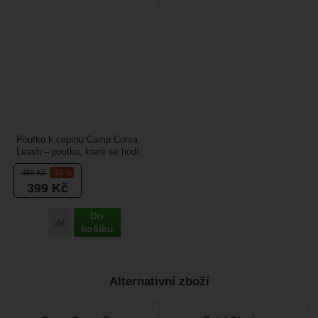
Poutko k cepínu Camp Corsa
Leash – poutko, které se hodí
k turistickým cepínům. Je
499
Kč
-20 %
kompaktní, lehké a...
399
Kč
Do
Porovnat
košíku
Alternativní zboží