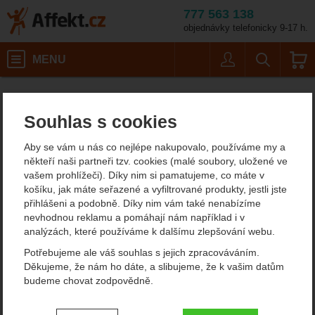
777 563 138
objednávky telefonicky 9-17 h.
Košík
MENU
Uživatel
Vyhledáván
Délka: 65 cm
Horolezecké vybavení
Cepíny
Turistické cepíny
Affekt.cz
Vybavení
Camp Corsa Alpine
Souhlas s cookies
Camp Corsa Alpine
Aby se vám u nás co nejlépe nakupovalo, používáme my a
turistický cepín
někteří naši partneři tzv. cookies (malé soubory, uložené ve
vašem prohlížeči). Díky nim si pamatujeme, co máte v
košíku, jak máte seřazené a vyfiltrované produkty, jestli jste
přihlášeni a podobně. Díky nim vám také nenabízíme
Fotografie
nevhodnou reklamu a pomáhají nám například i v
analýzách, které používáme k dalšímu zlepšování webu.
Potřebujeme ale váš souhlas s jejich zpracováváním.
Děkujeme, že nám ho dáte, a slibujeme, že k vašim datům
budeme chovat zodpovědně.
Nastavení souhlasů s kategoriemi