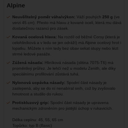
Alpine
Neuvěřitelný poměr váha/výkon:
Váží pouhých
250 g
(ve
verzi 45 cm). Přesto má hlavu z kované oceli, která mu dává
dostatečnou razanci pro zásek.
Kovaná ocelová hlava:
Na rozdíl od běžné Corsy (která je
celohliníková a v ledu se jen odráží) má Alpine ocelový hrot i
lopatku. Můžete s ním tedy bez obav sekat stupy nebo lézt
strmé ledové pasáže.
Zúžená násada:
Hliníková násada (slitina 7075-T6) má
proměnlivý průřez. Je lehčí než u modelu Zenith, ale díky
speciálnímu profilování zůstává tuhá.
Nylonová ucpávka násady:
Spodní část násady je
zaslepená, aby se do ní nenabíral sníh, což by zvyšovalo
hmotnost a studilo do rukou.
Protiskluzový grip:
Spodní část násady je upravena
mechanickým zdrsněním pro jistější úchop v rukavicích.
Délka cepínu: 45, 55, 65 cm
Topůrko: typ B (Basic)