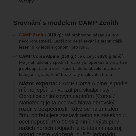
výstupy.
Srovnání s modelem CAMP Zenith
CAMP Zenith
(418 g):
Má prohnutou násadu a je o
něco robustnější. Lepší pro delší sekání a techničtější
lezení díky lepší ergonomii pro ruku.
CAMP Corsa Alpine (250 g):
Je o celých
170 g lehčí
.
Má jinak udělaný spodní hrot, chybí opěrka na prsty (lze
ji dokoupit) a má certifikace B. Je to absolutní vítěz v
kategorii "gramaření" bez ztráty ocelového hrotu.
Názor experta:
CAMP Corsa Alpine je podle
mě nejlepší "univerzál pro skialpinisty".
Oproti celohliníkovým cepínům (Corsa /
Nanotech) je ta ocelová hlava obrovský
rozdíl v bezpečnosti. Když se na zmrzlém
firnu potřebujete zastavit nebo se zaseknout,
ocel nepustí. Pro 90 % zimních výstupů v
našich horách i Alpách je to ideální nástroj,
pokud nejste vyloženě "bušič" ledopádů.