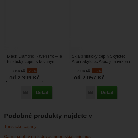
Black Diamond Raven Pro – je
Skialpinistický cepín Skylotec
turistický cepín s kovaným
Arpia Skylotec Arpia je navržena
hrotem. Je určený na ledovcové
pro lezce a skialpinisty, kteří se
3 199
Kč
-25 %
2 449
Kč
-16 %
túry, horskou...
pohybují...
od 2 399
Kč
od 2 057
Kč
Detail
Detail
Porovnat
Porovnat
Podobné produkty najdete v
Turistické cepíny
Camp cepíny na ledovec nebo skialpinismus