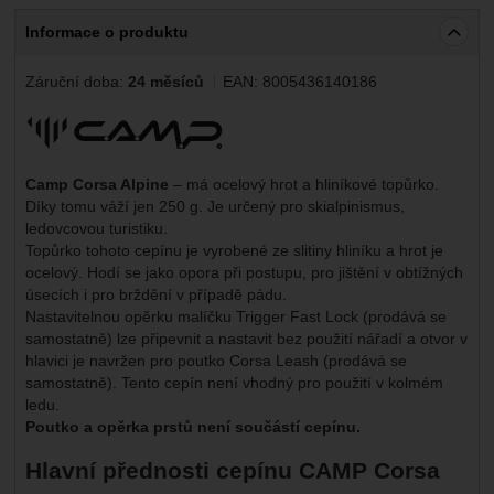
Informace o produktu
Záruční doba:
24 měsíců
EAN:
8005436140186
Výrobce:
Camp Corsa Alpine
– má ocelový hrot a hliníkové topůrko.
Díky tomu váží jen 250 g. Je určený pro skialpinismus,
ledovcovou turistiku.
Topůrko tohoto cepínu je vyrobené ze slitiny hliníku a hrot je
ocelový. Hodí se jako opora při postupu, pro jištění v obtížných
úsecích i pro brždění v případě pádu.
Nastavitelnou opěrku malíčku Trigger Fast Lock (prodává se
samostatně) lze připevnit a nastavit bez použití nářadí a otvor v
hlavici je navržen pro poutko Corsa Leash (prodává se
samostatně). Tento cepín není vhodný pro použití v kolmém
ledu.
Poutko a opěrka prstů není součástí cepínu.
Hlavní přednosti cepínu CAMP Corsa