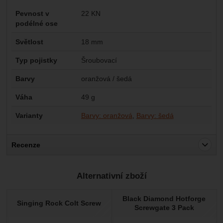
Parametry
Pevnost v
22 KN
podélné ose
Světlost
18 mm
Typ pojistky
Šroubovací
Barvy
oranžová / šedá
Váha
49 g
Varianty
Barvy: oranžová
Barvy: šedá
Recenze
Pro vkládání recenzí je nutné se přihlásit.
Alternativní zboží
Recenze
Black Diamond Hotforge
Nebyla přidána žádná recenze.
Singing Rock Colt Screw
Screwgate 3 Pack