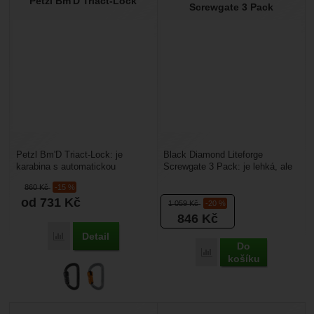
Petzl Bm'D Triact-Lock
Screwgate 3 Pack
Petzl Bm'D Triact-Lock: je
Black Diamond Liteforge
karabina s automatickou
Screwgate 3 Pack: je lehká, ale
třípolohovou pojistkou vhodná
zároveň klasická déčková
860
Kč
-15 %
pro jištění během prací...
horolezecká karabina...
od 731
Kč
1 059
Kč
-20 %
846
Kč
Detail
Porovnat
Do
Porovnat
košíku