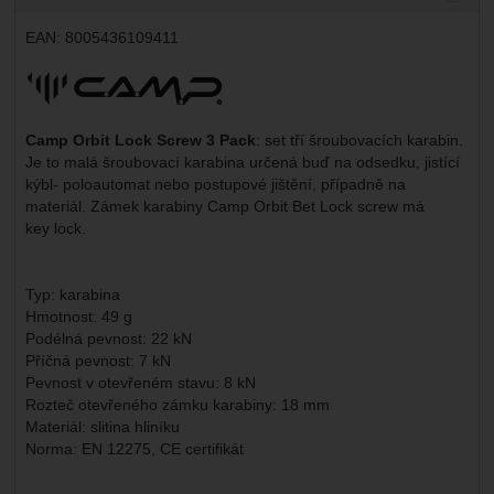
EAN:
8005436109411
Výrobce:
Camp Orbit Lock Screw
3 Pack
: set tří šroubovacích karabin.
Je to malá šroubovací karabina určená buď na odsedku, jistící
kýbl- poloautomat nebo postupové jištění, případně na
materiál. Zámek karabiny Camp Orbit Bet Lock screw má
key lock.
Typ: karabina
Hmotnost: 49 g
Podélná pevnost: 22 kN
Příčná pevnost: 7 kN
Pevnost v otevřeném stavu: 8 kN
Rozteč otevřeného zámku karabiny: 18 mm
Materiál: slitina hliníku
Norma: EN 12275, CE certifikát