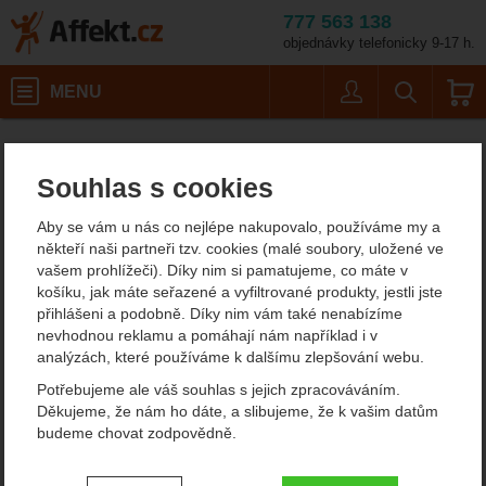
777 563 138
objednávky telefonicky 9-17 h.
Košík
MENU
Uživatel
Vyhledáván
Barvy: šedá
Horolezecké vybavení
Karabiny
D karabiny
Affekt.cz
Vybavení
Camp Orbit Lock 3 Pack
Souhlas s cookies
Camp Orbit Lock 3 Pack
Aby se vám u nás co nejlépe nakupovalo, používáme my a
někteří naši partneři tzv. cookies (malé soubory, uložené ve
vašem prohlížeči). Díky nim si pamatujeme, co máte v
Fotografie
košíku, jak máte seřazené a vyfiltrované produkty, jestli jste
přihlášeni a podobně. Díky nim vám také nenabízíme
nevhodnou reklamu a pomáhají nám například i v
analýzách, které používáme k dalšímu zlepšování webu.
Potřebujeme ale váš souhlas s jejich zpracováváním.
Děkujeme, že nám ho dáte, a slibujeme, že k vašim datům
budeme chovat zodpovědně.
Nastavení souhlasů s kategoriemi