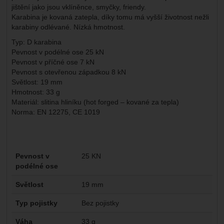
jištění jako jsou vklíněnce, smyčky, friendy.
Karabina je kovaná zatepla, díky tomu má vyšší životnost nežli
karabiny odlévané. Nízká hmotnost.
Typ: D karabina
Pevnost v podélné ose 25 kN
Pevnost v příčné ose 7 kN
Pevnost s otevřenou západkou 8 kN
Světlost: 19 mm
Hmotnost: 33 g
Materiál: slitina hliníku (hot forged – kované za tepla)
Norma: EN 12275, CE 1019
Parametry
Pevnost v
25 KN
podélné ose
Světlost
19 mm
Typ pojistky
Bez pojistky
Váha
33 g