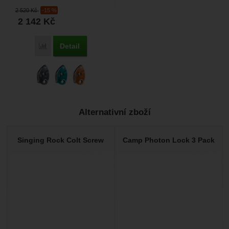
nejoblíbenější jistítko s
2 520
Kč
-15 %
asistovanou blokací,...
2 142
Kč
Detail
Porovnat
Alternativní zboží
Singing Rock Colt Screw
Camp Photon Lock 3 Pack