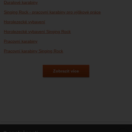
Duralové karabiny
Singing Rock - pracovní karabiny pro výškové práce
Horolezecké vybavení
Horolezecké vybavení Singing Rock
Pracovní karabiny
Pracovní karabiny Singing Rock
Vybavení pro výškové práce a arboristiku
Vybavení pro práci ve výškách Singing Rock
Zobrazit více