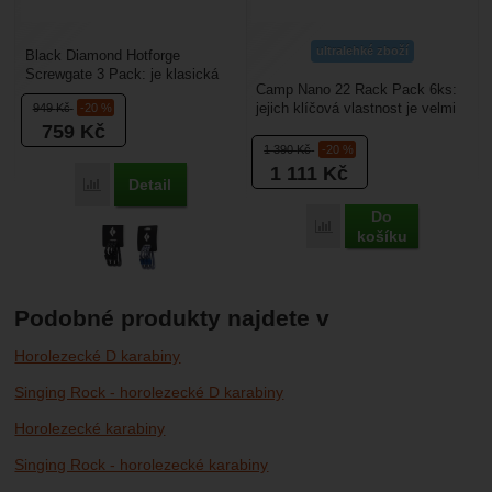
ultralehké zboží
Black Diamond Hotforge
Screwgate 3 Pack: je klasická
Camp Nano 22 Rack Pack 6ks:
déčková horolezecká karabina
jejich klíčová vlastnost je velmi
949
Kč
-20 %
se šroubovací pojistkou....
nízká váha. Tyto pomocné
759
Kč
horolezecké karabiny...
1 390
Kč
-20 %
1 111
Kč
Detail
Porovnat
Do
Porovnat
košíku
Podobné produkty najdete v
Horolezecké D karabiny
Singing Rock - horolezecké D karabiny
Horolezecké karabiny
Singing Rock - horolezecké karabiny