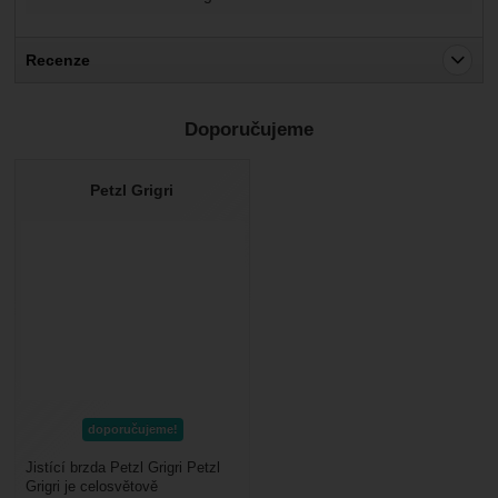
Recenze
Pro vkládání recenzí je nutné se přihlásit.
Doporučujeme
Recenze
Nebyla přidána žádná recenze.
Petzl Grigri
doporučujeme!
Jistící brzda Petzl Grigri Petzl
Grigri je celosvětově