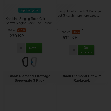
doporučujeme!
Camp Photon Lock 3 Pack: je
set 3 karabin pro horolezectví.
Karabina Singing Rock Colt
Velmi pěkně navržená
Screw Singing Rock Colt Screw
šroubovací horolezecká...
je kompaktní a plnohodnotná
270
Kč
-15 %
karabina se šroubovací...
1 090
Kč
-20 %
230
Kč
871
Kč
Do
Detail
Porovnat
Porovnat
košíku
Black Diamond Liteforge
Black Diamond Litewire
Screwgate 3 Pack
Rackpack