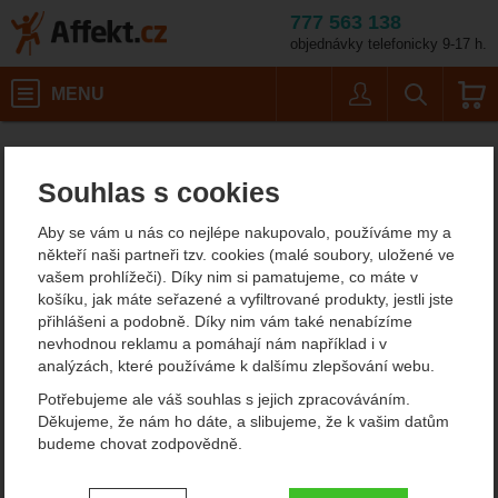
777 563 138
objednávky telefonicky 9-17 h.
Košík
MENU
Uživatel
Vyhledáván
Singing Rock Vision 6ks
Horolezecké vybavení
Karabiny
Affekt.cz
Vybavení
D karabiny
Souhlas s cookies
Singing Rock Vision 6ks
Aby se vám u nás co nejlépe nakupovalo, používáme my a
někteří naši partneři tzv. cookies (malé soubory, uložené ve
vašem prohlížeči). Díky nim si pamatujeme, co máte v
Fotografie
košíku, jak máte seřazené a vyfiltrované produkty, jestli jste
přihlášeni a podobně. Díky nim vám také nenabízíme
nevhodnou reklamu a pomáhají nám například i v
analýzách, které používáme k dalšímu zlepšování webu.
Potřebujeme ale váš souhlas s jejich zpracováváním.
Děkujeme, že nám ho dáte, a slibujeme, že k vašim datům
budeme chovat zodpovědně.
Nastavení souhlasů s kategoriemi