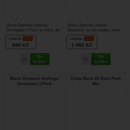
Black Diamond Liteforge
Black Diamond Litewire
Screwgate 3 Pack: je lehká, ale
Rackpack: je set karabin, které
zároveň klasická déčková
jsou barevně odlišené. Využijete
1 059
Kč
-20 %
1 329
Kč
-20 %
horolezecká karabina...
je jako pomocné...
846
Kč
1 062
Kč
Do
Do
Porovnat
Porovnat
košíku
košíku
Black Diamond Hotforge
Camp Nano 22 Rack Pack
Screwgate 3 Pack
6ks