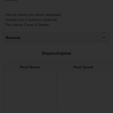
Hrot je určený pro lezení ledopádů
kovaný hrot s vysokou odolností
Pro cepíny Camp X-Dream
Recenze
Pro vkládání recenzí je nutné se přihlásit.
Doporučujeme
Recenze
Nebyla přidána žádná recenze.
Petzl Nomic
Petzl Quark