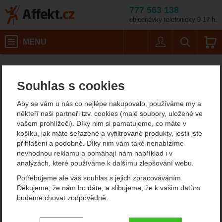
777 563 138
objednávky telefonicky 9-17 h.
Košík
MENU
Uživatel
Vyhledáván
Camp X-Dream Ice 
Horolezecké vybavení
Cepíny
Affekt.cz
Vybavení
Příslušenství k cepínům
Souhlas s cookies
Camp X-Dream Ice Pick
Aby se vám u nás co nejlépe nakupovalo, používáme my a
někteří naši partneři tzv. cookies (malé soubory, uložené ve
vašem prohlížeči). Díky nim si pamatujeme, co máte v
Fotografie
košíku, jak máte seřazené a vyfiltrované produkty, jestli jste
přihlášeni a podobně. Díky nim vám také nenabízíme
nevhodnou reklamu a pomáhají nám například i v
analýzách, které používáme k dalšímu zlepšování webu.
Potřebujeme ale váš souhlas s jejich zpracováváním.
Děkujeme, že nám ho dáte, a slibujeme, že k vašim datům
budeme chovat zodpovědně.
Nastavení souhlasů s kategoriemi