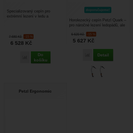
doporučujeme!
Specializovaný cepín pro
extrémní lezení v ledu a
Horolezecký cepín Petzl Quark –
drytooling Petzl Nomic je
pro náročné lezení ledopádů, ale
technický cepín vyvinutý...
i těžkých mixů nebo pro
6 620
Kč
-15 %
drytooling....
7 680
Kč
-15 %
5 627
Kč
6 528
Kč
Do
Detail
Porovnat
Porovnat
košíku
Petzl Ergonomic