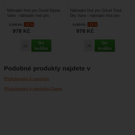
Náhradní hrot pro Grivel Alpine
Náhradní hrot pro Grivel Total
Vario - náhradní hrot pro
Dry Vario - náhradní hrot pro
technické cepíny Grivel. Je
technické cepíny Grivel. Je
1 150
Kč
-15 %
1 150
Kč
-15 %
určený pro lezení...
určený pro lezení...
978
Kč
978
Kč
Do
Do
Porovnat
Porovnat
košíku
košíku
Podobné produkty najdete v
Příslušenství k cepínům
Příslušenství k cepínům Camp