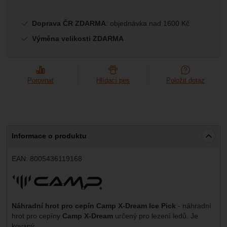
Marketingové
-
abychom vás neobtěžovali nevhodnou
Marketingové
návštěv a zdroje návštěv našich internetových stránek.
.
reklamou
Data získaná pomocí těchto cookies zpracováváme
Povoleno
Doprava ČR ZDARMA
: objednávka nad 1600 Kč
souhrnně a anonymně, takže nejsme schopni identifikovat
Výměna velikosti ZDARMA
konkrétní uživatele našeho webu.
Zobrazit
Marketingové cookies používáme my nebo naši partneři,
abychom vám mohli zobrazit vhodné obsahy nebo reklamy
jak na našich stránkách, tak na stránkách třetích stran.
Porovnat
Hlídací pes
Položit dotaz
Informace o produktu
EAN:
8005436119168
Výrobce:
Náhradní hrot pro cepín Camp X-Dream Ice Pick
- náhradní
hrot pro cepíny
Camp X-Dream
určený pro lezení ledů. Je
kovaný.