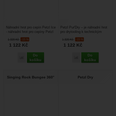
Náhradní hrot pro cepín Petzl Ice
Petzl Pur'Dry – je náhradní hrot
- náhradní hrot pro cepíny Petzl
pro drytooling k technickým
Quark (nový typ – rok výroby ⇒
cepínům Petzl. Hodí se pro
1 320
Kč
-15 %
1 320
Kč
-15 %
2010 s hlavou...
cepíny Petzl...
1 122
Kč
1 122
Kč
Do
Do
Porovnat
Porovnat
košíku
košíku
Singing Rock Bungee 360°
Petzl Dry