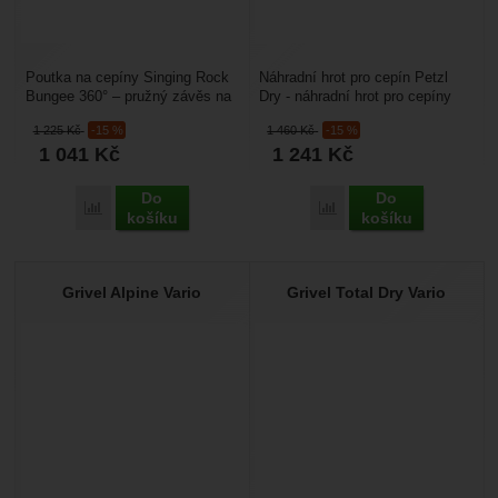
Poutka na cepíny Singing Rock
Náhradní hrot pro cepín Petzl
Bungee 360° – pružný závěs na
Dry - náhradní hrot pro cepíny
cepíny do ledu s obrtlíkem.
Petzl Quark (nový typ – rok
1 225
Kč
-15 %
1 460
Kč
-15 %
Poutko zabrání...
výroby ⇒ 2010 s hlavou...
1 041
Kč
1 241
Kč
Do
Do
Porovnat
Porovnat
košíku
košíku
Grivel Alpine Vario
Grivel Total Dry Vario