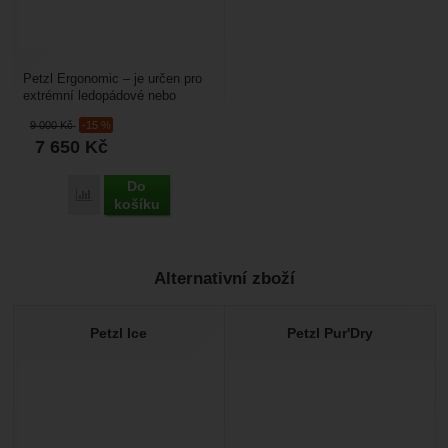
Petzl Ergonomic – je určen pro
extrémní ledopádové nebo
drytoolingové lezení. Je určen
9 000
Kč
-15 %
i pro závodu v lezení...
7 650
Kč
Do
Porovnat
košíku
Alternativní zboží
Petzl Ice
Petzl Pur'Dry