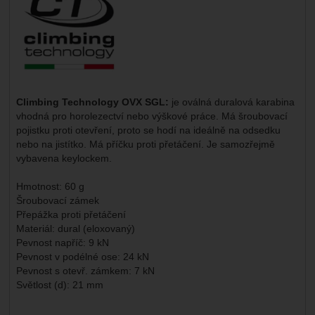
Climbing Technology OVX SGL:
je oválná duralová karabina
vhodná pro horolezectví nebo výškové práce. Má šroubovací
pojistku proti otevření, proto se hodí na ideálně na odsedku
nebo na jistítko. Má příčku proti přetáčení. Je samozřejmě
vybavena keylockem.
Hmotnost: 60 g
Šroubovací zámek
Přepážka proti přetáčení
Materiál: dural (eloxovaný)
Pevnost napříč: 9 kN
Pevnost v podélné ose: 24 kN
Pevnost s otevř. zámkem: 7 kN
Světlost (d): 21 mm