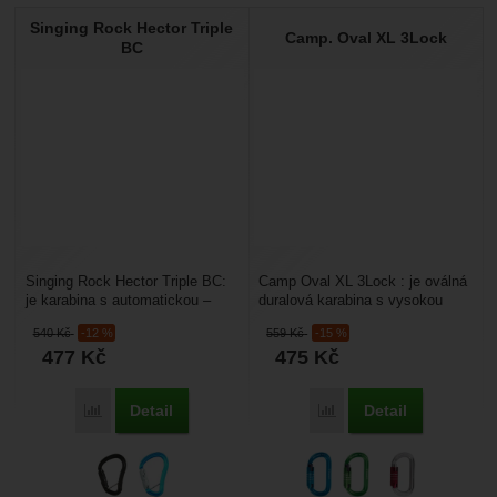
Singing Rock Hector Triple
Camp. Oval XL 3Lock
BC
Singing Rock Hector Triple BC:
Camp Oval XL 3Lock : je oválná
je karabina s automatickou –
duralová karabina s vysokou
třípolohovou pojistkou a příčkou
nosností a s třípolohovou triple
540
Kč
-12 %
559
Kč
-15 %
proti nechtěnému...
pojistkou...
477
Kč
475
Kč
Detail
Detail
Porovnat
Porovnat