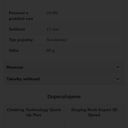
Parametry
Pevnost v
24 KN
podélné ose
Světlost
17 mm
Typ pojistky
Šroubovací
Váha
60 g
Recenze
Pro vkládání recenzí je nutné se přihlásit.
Tabulky velikostí
Recenze
Doporučujeme
Nebyla přidána žádná recenze.
Climbing Technology Quick
Singing Rock Expert 3D
Up Plus
Speed