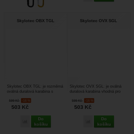
Skylotec OBX TGL
Skylotec OVX SGL
Skylotec OBX TGL: je rozměrná
Skylotec OVX SGL: je oválná
oválná duralová karabina s
duralová karabina vhodná pro
třípolohovou pojistkou proti
horolezectví nebo výškové
599
Kč
-16 %
599
Kč
-16 %
nechtěnému otevření....
práce. Má šroubovací...
503
Kč
503
Kč
Do
Do
Porovnat
Porovnat
košíku
košíku