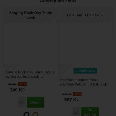
Alternativní zboží
Singing Rock Oxy Triple
Petzl Am´D Ball Lock
Lock
doporučujeme!
Singing Rock Oxy Triple Lock: je
oválná duralová karabina
Karabina s automatickou
s třípolohovou pojistkou typu
pojistkou Petzl Am´D Ball Lock:
400
Kč
-15 %
triple lock....
karabina vhodná na odsedku,
340
Kč
osmu nebo kyblík...
690
Kč
-15 %
587
Kč
Detail
Porovnat
Do
Porovnat
košíku