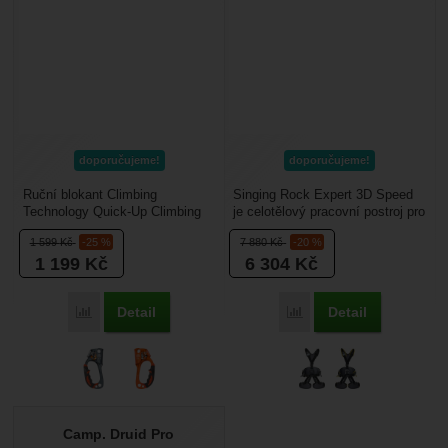
doporučujeme!
doporučujeme!
Ruční blokant Climbing
Singing Rock Expert 3D Speed
Technology Quick-Up Climbing
je celotělový pracovní postroj pro
Technology Quick-Up je
lanový přístup, polohování,
1 599
Kč
-25 %
7 880
Kč
-20 %
ergonomický ruční blokant...
zachycení...
1 199
Kč
6 304
Kč
Detail
Detail
Porovnat
Porovnat
Camp. Druid Pro