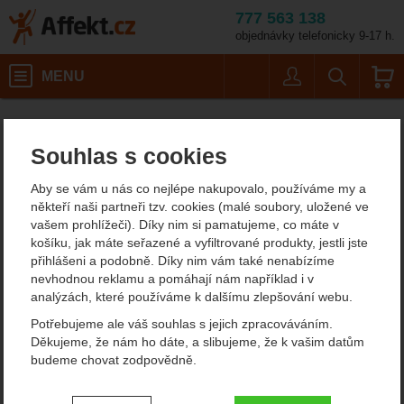
777 563 138
objednávky telefonicky 9-17 h.
Košík
MENU
Uživatel
Vyhledáván
Climbing Techn
Pracovní karabiny
Affekt.cz
Práce ve výškách
Duralové karabiny
Souhlas s cookies
Climbing Technology OVX
Aby se vám u nás co nejlépe nakupovalo, používáme my a
SGL
někteří naši partneři tzv. cookies (malé soubory, uložené ve
vašem prohlížeči). Díky nim si pamatujeme, co máte v
košíku, jak máte seřazené a vyfiltrované produkty, jestli jste
přihlášeni a podobně. Díky nim vám také nenabízíme
Fotografie
nevhodnou reklamu a pomáhají nám například i v
analýzách, které používáme k dalšímu zlepšování webu.
Potřebujeme ale váš souhlas s jejich zpracováváním.
Děkujeme, že nám ho dáte, a slibujeme, že k vašim datům
budeme chovat zodpovědně.
Nastavení souhlasů s kategoriemi