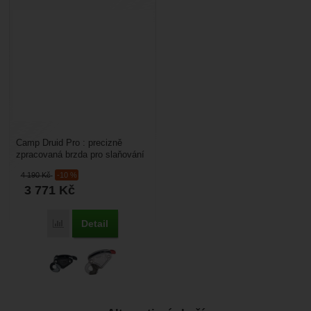
Camp Druid Pro : precizně
zpracovaná brzda pro slaňování
a šplhání po pracovním laně při
4 190
Kč
-10 %
práci ve výškách....
3 771
Kč
Detail
Porovnat