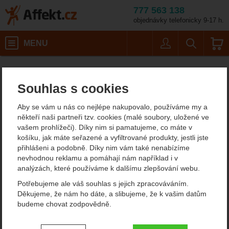
777 563 138
objednávky telefonicky 9-17 h.
Košík
MENU
Uživatel
Vyhledáván
Barva: atlantic-ink
Malé batohy do 40 litrů
Turistické batohy
Záda se síťkou
Affekt.cz
Batohy
Deuter AC Lite 16
Souhlas s cookies
Deuter AC Lite 16
Aby se vám u nás co nejlépe nakupovalo, používáme my a
někteří naši partneři tzv. cookies (malé soubory, uložené ve
vašem prohlížeči). Díky nim si pamatujeme, co máte v
Fotografie
košíku, jak máte seřazené a vyfiltrované produkty, jestli jste
přihlášeni a podobně. Díky nim vám také nenabízíme
nevhodnou reklamu a pomáhají nám například i v
analýzách, které používáme k dalšímu zlepšování webu.
Potřebujeme ale váš souhlas s jejich zpracováváním.
Děkujeme, že nám ho dáte, a slibujeme, že k vašim datům
budeme chovat zodpovědně.
Nastavení souhlasů s kategoriemi