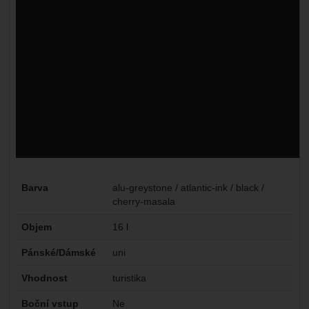
Parametry
Barva
alu-greystone / atlantic-ink / black /
cherry-masala
Objem
16 l
Pánské/Dámské
uni
Vhodnost
turistika
Boční vstup
Ne