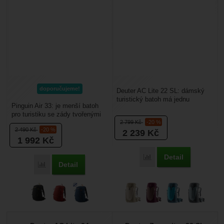
doporučujeme!
Deuter AC Lite 22 SL: dámský
turistický batoh má jednu
Pinguin Air 33: je menší batoh
komoru s plněním z vrchu. Váha
pro turistiku se zády tvořenými
930 g. Boční síťované...
2 799
Kč
-20 %
síťkou pro co nejlepší
2 490
Kč
-20 %
2 239
Kč
odvětrávání. Hodí...
1 992
Kč
Detail
Porovnat
Detail
Porovnat