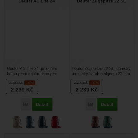
Deuter AC Lite 24
Deuter Zugspitze 22 SL
Deuter AC Lite 24: je ideální
Deuter Zugspitze 22 SL: dámský
batoh pro turistiku nebo pro
turistický batoh o objemu 22 litru
aktivity, kde se vám silně potí
v retro stylu ale s moderními
2 799
Kč
-20 %
2 799
Kč
-20 %
záda. Pak...
prvky....
2 239
Kč
2 239
Kč
Detail
Detail
Porovnat
Porovnat