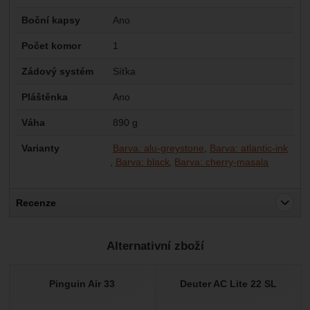
Boční kapsy
Ano
Počet komor
1
Zádový systém
Síťka
Pláštěnka
Ano
Váha
890 g
Varianty
Barva: alu-greystone
Barva: atlantic-ink
Barva: black
Barva: cherry-masala
Recenze
Pro vkládání recenzí je nutné se přihlásit.
Alternativní zboží
Recenze
Nebyla přidána žádná recenze.
Pinguin Air 33
Deuter AC Lite 22 SL