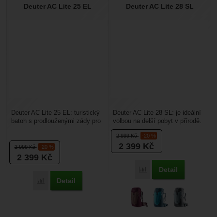
Deuter AC Lite 25 EL
Deuter AC Lite 28 SL
Deuter AC Lite 25 EL: turistický
Deuter AC Lite 28 SL: je ideální
batoh s prodlouženými zády pro
volbou na delší pobyt v přírodě.
vyšší postavy. Batoh má zádový
Bez problému do něj zabalíte
2 999
Kč
-20 %
systém...
všechny...
2 399
Kč
2 999
Kč
-20 %
2 399
Kč
Detail
Porovnat
Detail
Porovnat