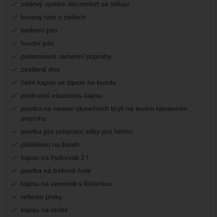
zádový systém Aircomfort se síťkou
kovový rám v zádech
bederní pás
hrudní pás
polstrované ramenní popruhy
zesílené dno
čelní kapsu se zipem na bundu
postranní elastickou kapsu
poutko na nesení slunečních brýlí na levém ramenním
popruhu
poutka pro uchycení síťky pro helmu
pláštěnku na batoh
kapsu na hydrovak 2 l
poutka na trekové hole
kapsu na cennosti s klíčenkou
reflexní prvky
kapsu na mobil