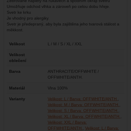
Žebrované náplety na rukávech a spodním okraji svetru
Umožňuje odchod vlhka a zároveň po celou dobu hřeje.
Svetr ke krku
Je vhodný pro alergiky.
Svetr je předepraný, aby byla zajištěna jeho tvarová stálost a
měkkost.
Parametry
Velikost
L / M / S / XL / XXL
Velikost
oblečení
Barva
ANTHRACITE/OFFWHITE /
OFFWHITE/ANTH.
Materiál
Vlna 100%
Varianty
Velikost: L / Barva: OFFWHITE/ANTH.
Velikost: M / Barva: OFFWHITE/ANTH.
Velikost: S / Barva: OFFWHITE/ANTH.
Velikost: XL / Barva: OFFWHITE/ANTH.
Velikost: XXL / Barva:
OFFWHITE/ANTH.
Velikost: L / Barva: