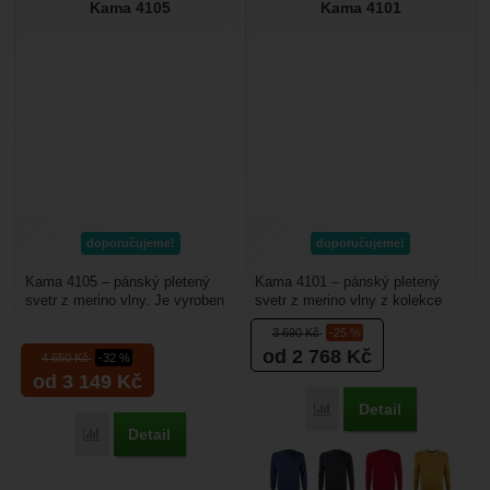
Kama 4105
Kama 4101
doporučujeme!
doporučujeme!
Kama 4105 – pánský pletený
Kama 4101 – pánský pletený
svetr z merino vlny. Je vyroben
svetr z merino vlny z kolekce
z jemné příze 100% merino vlny
Casual. Je tenčí než je u svetrů
3 690
Kč
-25 %
o střední gramáži....
Kama zvykem.Je...
od 2 768
Kč
4 650
Kč
-32 %
od 3 149
Kč
Detail
Porovnat
Detail
Porovnat