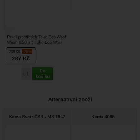
Prací prostředek Toko Eco Wool
Wash (250 ml) Toko Eco Wool
Wash je ekologický tekutý prací
359
Kč
-20 %
prostředek...
287
Kč
Do
Porovnat
košíku
Alternativní zboží
Kama Svetr ČSR - MS 1947
Kama 4065