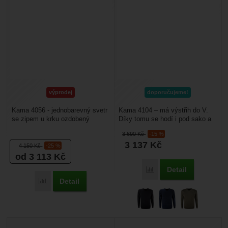
výprodej
doporučujeme!
Kama 4056 - jednobarevný svetr
Kama 4104 – má výstřih do V.
se zipem u krku ozdobený
Díky tomu se hodí i pod sako a
trikolorou. Je vhodný pro
v kombinaci s kravatou. Je
3 690
Kč
-15 %
podzimní a zimní využití....
vhodný pro využití...
3 137
Kč
4 150
Kč
-25 %
od 3 113
Kč
Detail
Porovnat
Detail
Porovnat