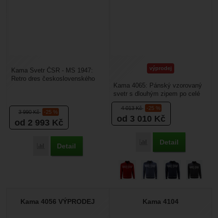
výprodej
Kama Svetr ČSR - MS 1947:
Retro dres československého
Kama 4065: Pánský vzorovaný
hokejového týmu z MS 1947 je
svetr s dlouhým zipem po celé
vyrobený ze 50% Merino...
délce. Svetr je vyrobený z
4 013
Kč
-25 %
vysoce kvalitní...
3 990
Kč
-25 %
od 3 010
Kč
od 2 993
Kč
Detail
Porovnat
Detail
Porovnat
Kama 4056 VÝPRODEJ
Kama 4104