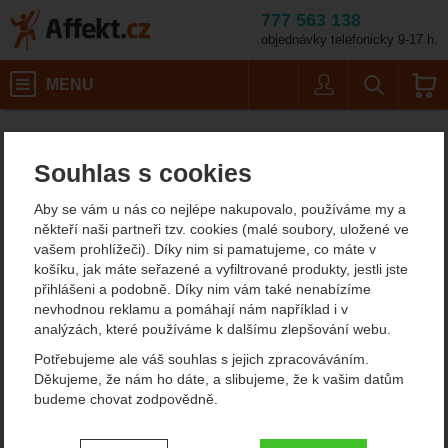
777 563 138
objednávky telefonicky 9-17 h.
Košík
MENU
Uživatel
Vyhledáván
Velikos
Pánské outdoorové oblečení
Pánské vlněné svetry
Affekt.cz
Oblečení
Devold Original Islender Crew Neck
Souhlas s cookies
Devold Original Islender
Aby se vám u nás co nejlépe nakupovalo, používáme my a
Crew Neck
někteří naši partneři tzv. cookies (malé soubory, uložené ve
vašem prohlížeči). Díky nim si pamatujeme, co máte v
košíku, jak máte seřazené a vyfiltrované produkty, jestli jste
přihlášeni a podobně. Díky nim vám také nenabízíme
Fotografie
nevhodnou reklamu a pomáhají nám například i v
analýzách, které používáme k dalšímu zlepšování webu.
Potřebujeme ale váš souhlas s jejich zpracováváním.
Děkujeme, že nám ho dáte, a slibujeme, že k vašim datům
budeme chovat zodpovědně.
Nastavení souhlasů s kategoriemi