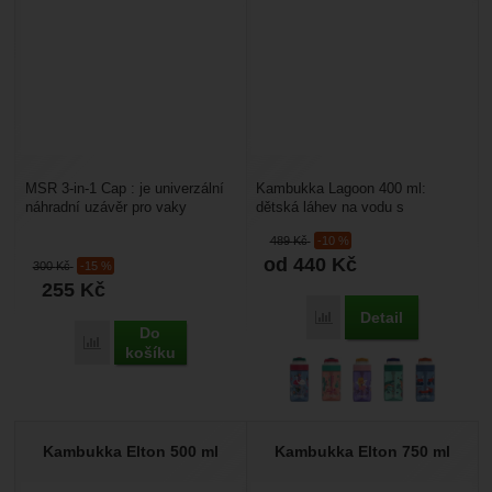
MSR 3-in-1 Cap : je univerzální
Kambukka Lagoon 400 ml:
náhradní uzávěr pro vaky
dětská láhev na vodu s
Dromedary® a DromLite™. Celá
integrovaným brčkem a dokonale
489
Kč
-10 %
jednotka je vybavena...
těsnícím víčkem které kryje...
od 440
Kč
300
Kč
-15 %
255
Kč
Detail
Porovnat
Do
Porovnat
košíku
Kambukka Elton 500 ml
Kambukka Elton 750 ml