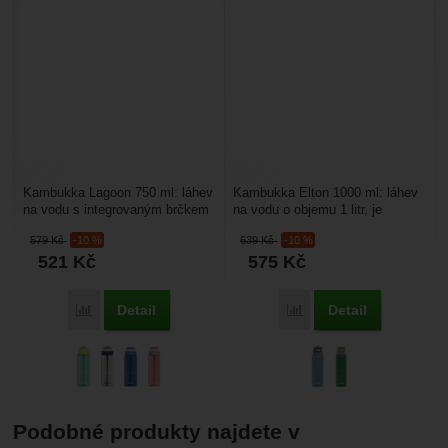
Kambukka Lagoon 750 ml: láhev
Kambukka Elton 1000 ml: láhev
na vodu s integrovaným brčkem
na vodu o objemu 1 litr, je
a dokonale těsnícím víčkem
vyrobena z bezpečného
579
Kč
-10 %
639
Kč
-10 %
které kryje pítko. Láhev...
moderního tritanu, plastového...
521
Kč
575
Kč
Detail
Detail
Porovnat
Porovnat
Podobné produkty najdete v