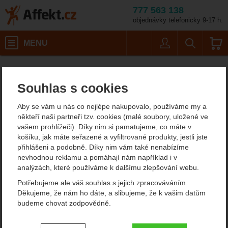
777 563 138
objednávky telefonicky 9-17 h.
Košík
MENU
Uživatel
Vyhledáván
GSI Rakau Spatula
Affekt.cz
Kempování
Souhlas s cookies
GSI Rakau Spatula
Aby se vám u nás co nejlépe nakupovalo, používáme my a
někteří naši partneři tzv. cookies (malé soubory, uložené ve
vašem prohlížeči). Díky nim si pamatujeme, co máte v
Fotografie
košíku, jak máte seřazené a vyfiltrované produkty, jestli jste
přihlášeni a podobně. Díky nim vám také nenabízíme
nevhodnou reklamu a pomáhají nám například i v
analýzách, které používáme k dalšímu zlepšování webu.
Potřebujeme ale váš souhlas s jejich zpracováváním.
Děkujeme, že nám ho dáte, a slibujeme, že k vašim datům
budeme chovat zodpovědně.
Nastavení souhlasů s kategoriemi