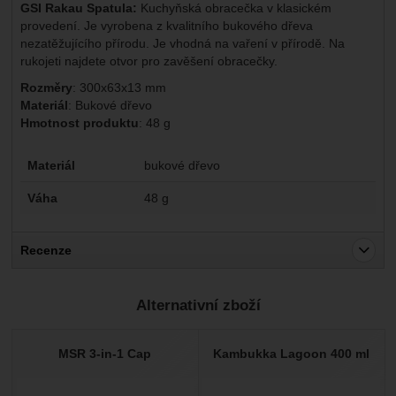
GSI Rakau Spatula:
Kuchyňská obracečka v klasickém
provedení. Je vyrobena z kvalitního bukového dřeva
nezatěžujícího přírodu. Je vhodná na vaření v přírodě. Na
rukojeti najdete otvor pro zavěšení obracečky.
Rozměry
: 300x63x13 mm
Materiál
: Bukové dřevo
Hmotnost produktu
: 48 g
Parametry
Materiál
bukové dřevo
Váha
48 g
Recenze
Pro vkládání recenzí je nutné se přihlásit.
Alternativní zboží
Recenze
Nebyla přidána žádná recenze.
MSR 3-in-1 Cap
Kambukka Lagoon 400 ml