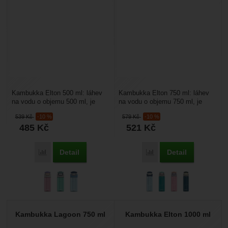
Kambukka Elton 500 ml: láhev
Kambukka Elton 750 ml: láhev
na vodu o objemu 500 ml, je
na vodu o objemu 750 ml, je
vyrobena z bezpečného
vyrobena z bezpečného
539
Kč
-10 %
579
Kč
-10 %
moderního tritanu, plastového...
moderního tritanu, plastového...
485
Kč
521
Kč
Detail
Detail
Porovnat
Porovnat
Kambukka Lagoon 750 ml
Kambukka Elton 1000 ml