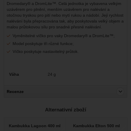
Dromedary® a DromLite™. Celá jednotka je vybavena velkým
uzávěrem pro plnění, menším uzávěrem pro nalévání a
otočnou tryskou pro pití nebo mytí rukou a nádobí. Její rychlost
nalévání byla přepracována tak, aby poskytovala velký objem a
malou průtokovou sílu pro snadné přesné nalévání.
Vyměnitelné víčko pro vaky Dromedary® a DromLite™;
Model poskytuje tři různé funkce;
Víčko poskytuje nastavitelný průtok.
Parametry
Váha
24 g
Recenze
Pro vkládání recenzí je nutné se přihlásit.
Alternativní zboží
Recenze
Nebyla přidána žádná recenze.
Kambukka Lagoon 400 ml
Kambukka Elton 500 ml