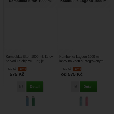
Kambukka Elton 1000 ml
Kambukka Lagoon 1000 ml
Kambukka Elton 1000 ml: láhev
Kambukka Lagoon 1000 ml:
na vodu o objemu 1 litr, je
láhev na vodu s integrovaným
vyrobena z bezpečného
brčkem a dokonale těsnícím
639
Kč
-10 %
639
Kč
-10 %
moderního tritanu, plastového...
víčkem které kryje
575
Kč
od 575
Kč
pítko. Láhev...
Detail
Detail
Porovnat
Porovnat