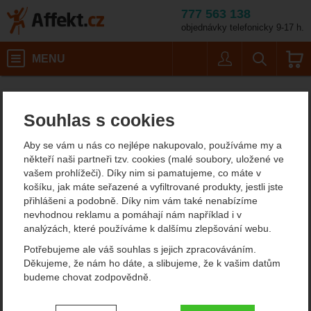
777 563 138
objednávky telefonicky 9-17 h.
Košík
MENU
Uživatel
Vyhledáván
MSR 3-in-1 Cap
Affekt.cz
Kempování
Souhlas s cookies
MSR 3-in-1 Cap
Aby se vám u nás co nejlépe nakupovalo, používáme my a
někteří naši partneři tzv. cookies (malé soubory, uložené ve
vašem prohlížeči). Díky nim si pamatujeme, co máte v
Fotografie
košíku, jak máte seřazené a vyfiltrované produkty, jestli jste
přihlášeni a podobně. Díky nim vám také nenabízíme
nevhodnou reklamu a pomáhají nám například i v
analýzách, které používáme k dalšímu zlepšování webu.
Potřebujeme ale váš souhlas s jejich zpracováváním.
Děkujeme, že nám ho dáte, a slibujeme, že k vašim datům
budeme chovat zodpovědně.
Nastavení souhlasů s kategoriemi