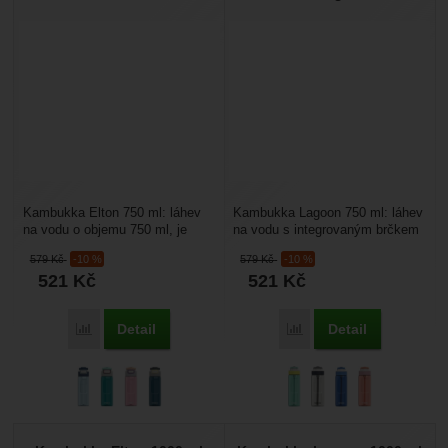
Kambukka Elton 750 ml: láhev
Kambukka Lagoon 750 ml: láhev
na vodu o objemu 750 ml, je
na vodu s integrovaným brčkem
vyrobena z bezpečného
a dokonale těsnícím víčkem
579
Kč
-10 %
579
Kč
-10 %
moderního tritanu, plastového...
které kryje pítko. Láhev...
521
Kč
521
Kč
Detail
Detail
Porovnat
Porovnat