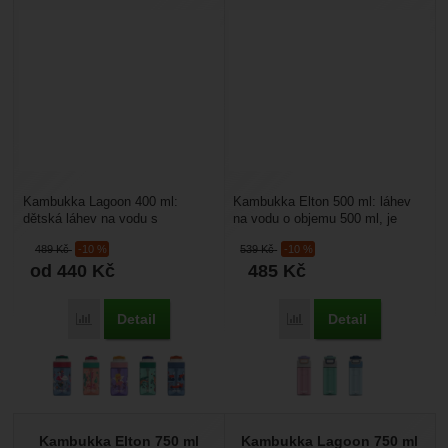
Kambukka Lagoon 400 ml:
Kambukka Elton 500 ml: láhev
dětská láhev na vodu s
na vodu o objemu 500 ml, je
integrovaným brčkem a dokonale
vyrobena z bezpečného
489
Kč
-10 %
539
Kč
-10 %
těsnícím víčkem které kryje...
moderního tritanu, plastového...
od 440
Kč
485
Kč
Detail
Detail
Porovnat
Porovnat
Kambukka Elton 750 ml
Kambukka Lagoon 750 ml