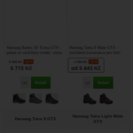
Hanwag Banks SF Extra GTX -
Hanwag Tatra II Wide GTX -
jedná se rozšířený model, verze
rozšířená konstrukce pro širší
StraightFit-Extra je určená pro
chodidlo, jsou určené obtížného
6 790
Kč
-15 %
7 790
Kč
-25 %
širší chodidla,...
terénu. Jsou...
5 772
Kč
od 5 843
Kč
Detail
Detail
Porovnat
Porovnat
Hanwag Tatra Light Wide
Hanwag Tatra II GTX
GTX