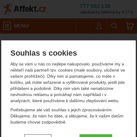
777 563 138
objednávky telefonicky 9-17 h.
Košík
MENU
Uživatel
Vyhledáván
Velikost: 9,5 / Barva:
Pánská outdoorová obuv a turistické boty
Pánská treková obuv
Trekové boty
Affekt.cz
Obuv
Hanwag Makra Light GTX
Souhlas s cookies
Hanwag Makra Light GTX
Aby se vám u nás co nejlépe nakupovalo, používáme my a
boty na ferraty
někteří naši partneři tzv. cookies (malé soubory, uložené ve
vašem prohlížeči). Díky nim si pamatujeme, co máte v
košíku, jak máte seřazené a vyfiltrované produkty, jestli jste
přihlášeni a podobně. Díky nim vám také nenabízíme
Fotografie
nevhodnou reklamu a pomáhají nám například i v
analýzách, které používáme k dalšímu zlepšování webu.
Potřebujeme ale váš souhlas s jejich zpracováváním.
Děkujeme, že nám ho dáte, a slibujeme, že k vašim datům
budeme chovat zodpovědně.
Nastavení souhlasů s kategoriemi