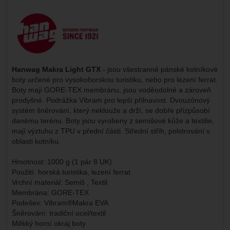
Výrobce:
Hanwag Makra Light GTX -
jsou všestranné pánské kotníkové
boty určené pro vysokohorskou turistiku, nebo pro lezení ferrat.
Boty mají GORE-TEX membránu, jsou voděodolné a zároveň
prodyšné. Podrážka Vibram pro lepší přilnavost. Dvouzónový
systém šněrování, který neklouže a drží, se dobře přizpůsobí
danému terénu. Boty jsou vyrobeny z semišové kůže a textilie,
mají výztuhu z TPU v přední části. Střední střih, polstrování v
oblasti kotníku.
Hmotnost: 1000 g (1 pár 8 UK)
Použití: horská turistika, lezení ferrat
Vrchní materiál: Semiš , Textil
Membrána: GORE-TEX
Podešev: Vibram®Makra EVA
Šněrování: tradiční ocel/textil
Měkký horní okraj boty