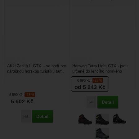
AKU Zenith II GTX – se hodí pro
Hanwag Tatra Light GTX - jsou
náročnou horskou turistiku tam,
určené do lehčího horského
kde potřebujete podporu kotníků.
terénu. Tyto pánské boty na
6 990
Kč
-25 %
Je ideální...
turistiku jsou vyrobené...
od 5 243
Kč
6 590
Kč
-15 %
5 602
Kč
Detail
Porovnat
Detail
Porovnat