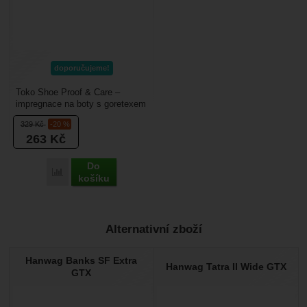
doporučujeme!
Toko Shoe Proof & Care –
impregnace na boty s goretexem
nebo jinou membránou. Hodí se
329
Kč
-20 %
pro kožené...
263
Kč
Do
Porovnat
košíku
Alternativní zboží
Hanwag Banks SF Extra
Hanwag Tatra II Wide GTX
GTX