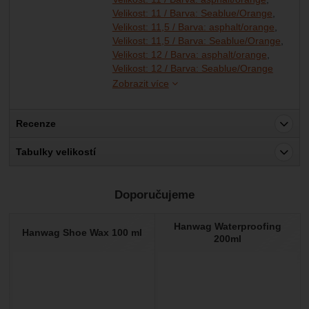
Velikost: 11 / Barva: Seablue/Orange
Velikost: 11,5 / Barva: asphalt/orange
Velikost: 11,5 / Barva: Seablue/Orange
Velikost: 12 / Barva: asphalt/orange
Velikost
Velikost
Velikost
Velikost
Velikost
Velikost
Velikost
Velikost
Velikost: 12 / Barva: Seablue/Orange
Zobrazit více
Recenze
Pro vkládání recenzí je nutné se přihlásit.
Tabulky velikostí
Recenze
Doporučujeme
Nebyla přidána žádná recenze.
Hanwag Waterproofing
Hanwag Shoe Wax 100 ml
200ml