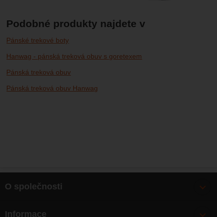
Podobné produkty najdete v
Pánské trekové boty
Hanwag - pánská treková obuv s goretexem
Pánská treková obuv
Pánská treková obuv Hanwag
O společnosti
Bonusy
Informace
O nás