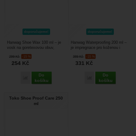
doporučujeme!
doporučujeme!
Hanwag Shoe Wax 100 ml – je
Hanwag Waterproofing 200 ml –
vosk na goretexovou obuv,
je impregnace pro koženou i
obsahuje přírodní včelí vosk
kombinovanou trekovou obuv.
299
Kč
-15 %
389
Kč
-15 %
s míchaný s karnaubským...
Chrání obuv před...
254
Kč
331
Kč
Do
Do
Porovnat
Porovnat
košíku
košíku
Toko Shoe Proof Care 250
ml