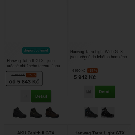
doporučujeme!
Hanwag Tatra Light Wide GTX -
jsou určené do lehčího horského
Hanwag Tatra II GTX - jsou
terénu. Široká verze (Wide)
určené obtížného terénu. Jsou
nabízí více...
6 990
Kč
-15 %
dostatečně stabilní, aby se daly
7 790
Kč
-25 %
5 942
Kč
použít do kamenitého...
od 5 843
Kč
Detail
Porovnat
Detail
Porovnat
AKU Zenith II GTX
Hanwag Tatra Light GTX