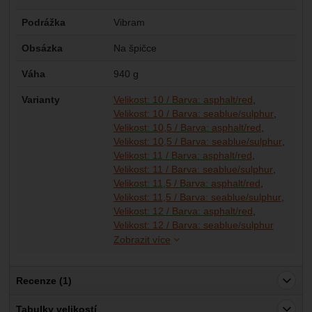
Podrážka
Vibram
Obsázka
Na špičce
Váha
940 g
Varianty
Velikost: 10 / Barva: asphalt/red
Velikost: 10 / Barva: seablue/sulphur
Velikost: 10,5 / Barva: asphalt/red
Velikost: 10,5 / Barva: seablue/sulphur
Velikost: 11 / Barva: asphalt/red
Velikost: 11 / Barva: seablue/sulphur
Velikost: 11,5 / Barva: asphalt/red
Velikost: 11,5 / Barva: seablue/sulphur
Velikost: 12 / Barva: asphalt/red
Velikost:
Velikost:
Velikost:
Velikost:
Velikost:
Velikost:
Velikost:
Velikost:
Velikost: 12 / Barva: seablue/sulphur
Zobrazit více
Recenze (1)
Pro vkládání recenzí je nutné se přihlásit.
Tabulky velikostí