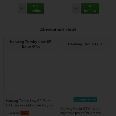
Do
Do
Porovnat
Porovnat
košíku
košíku
Alternativní zboží
Hanwag Torsby Low SF
Hanwag Robin GTX
Extra GTX
doporučujeme!
Hanwag Torsby Low SF Extra
GTX: nízké outdoorové boty do
Hanwag Robin GTX - jsou
méně náročného horského
zajímavé pro chůzi v méně
5 390
Kč
-15 %
terénu, na procházky...