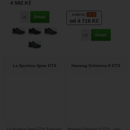
náročném terénu, kde
4 582
Kč
nepotřebujete podporu kotníku....
6 290
Kč
-25 %
Detail
Porovnat
od 4 718
Kč
Detail
Porovnat
La Sportiva Spire GTX
Hanwag Gritstone II GTX
La Sportiva Spire GTX Surround:
Hanwag Gritstone II GTX - jsou