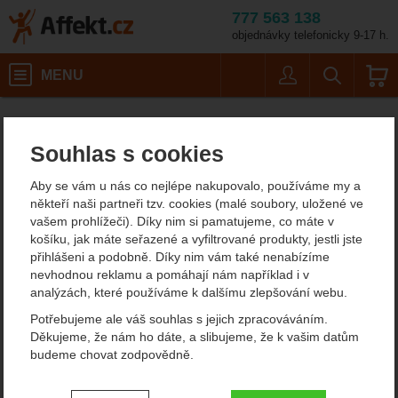
777 563 138
objednávky telefonicky 9-17 h.
Košík
MENU
Uživatel
Vyhledáván
Velikost: 10,5 / B
Pánská outdoorová obuv a turistické boty
Nízká treková obuv
Affekt.cz
Obuv
Hanwag Makra Pro Low GTX
Souhlas s cookies
Hanwag Makra Pro Low
Aby se vám u nás co nejlépe nakupovalo, používáme my a
GTX
někteří naši partneři tzv. cookies (malé soubory, uložené ve
vašem prohlížeči). Díky nim si pamatujeme, co máte v
4.5
košíku, jak máte seřazené a vyfiltrované produkty, jestli jste
přihlášeni a podobně. Díky nim vám také nenabízíme
Fotografie
nevhodnou reklamu a pomáhají nám například i v
analýzách, které používáme k dalšímu zlepšování webu.
Potřebujeme ale váš souhlas s jejich zpracováváním.
Děkujeme, že nám ho dáte, a slibujeme, že k vašim datům
budeme chovat zodpovědně.
Nastavení souhlasů s kategoriemi