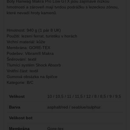
Boty Hanwag Makra Pro Low GTX jsou zajímavé nízkou
hmotností a zároveň mají tvrdou podrážku s lezeckou zónou,
které nevadí hroty kamenů.
Hmotnost: 940 g (1 pár 8 UK)
Použití: lezení ferrat, turistiku v horách
Vrchní materiál: kůže
Membrána: GORE-TEX
Podešev: Vibram® Makra
Šněrování: textil
Tlumící systém Shock Absorb
Vnitřní část: textil
Gumová obsázka na špičce
Kategorie: B/C
Parametry
Velikost
10 / 10,5 / 11 / 11,5 / 12 / 8 / 8,5 / 9 / 9,5
Barva
asphalt/red / seablue/sulphur
Velikost bot
Membrána
Gore-tex