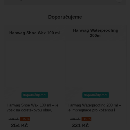
Recenze
Doporučujeme
Ověřený zákazník
26. 11. 2025 09:14
Hanwag Waterproofing
Hanwag Shoe Wax 100 ml
Skvělá bota do náročnějšího terénu
200ml
doporučujeme!
doporučujeme!
Hanwag Shoe Wax 100 ml – je
Hanwag Waterproofing 200 ml –
vosk na goretexovou obuv,
je impregnace pro koženou i
obsahuje přírodní včelí vosk
kombinovanou trekovou obuv.
299
Kč
-15 %
389
Kč
-15 %
s míchaný s karnaubským...
Chrání obuv před...
254
Kč
331
Kč