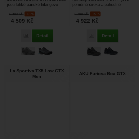
jsou lehké pánské hikingové
poměrně široké a pohodlné
boty, které udrží vaše nohy vždy
pánské turistické polobotky s
5 499
Kč
-18 %
5 790
Kč
-15 %
hezky v...
goretexem. Mají...
4 509
Kč
4 922
Kč
Detail
Detail
Porovnat
Porovnat
La Sportiva TX5 Low GTX
AKU Furiosa Boa GTX
Men