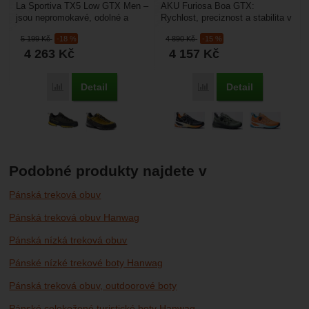
La Sportiva TX5 Low GTX Men –
AKU Furiosa Boa GTX:
jsou nepromokavé, odolné a
Rychlost, preciznost a stabilita v
samozřejmě pohodlné pánské
každém terénu. Model AKU
5 199
Kč
-18 %
4 890
Kč
-15 %
boty určené pro nástupy...
Furiosa Boa GTX je
4 263
Kč
4 157
Kč
dynamická,...
Detail
Detail
Porovnat
Porovnat
Podobné produkty najdete v
Pánská treková obuv
Pánská treková obuv Hanwag
Pánská nízká treková obuv
Pánské nízké trekové boty Hanwag
Pánská treková obuv, outdoorové boty
Pánské celokožené turistické boty Hanwag