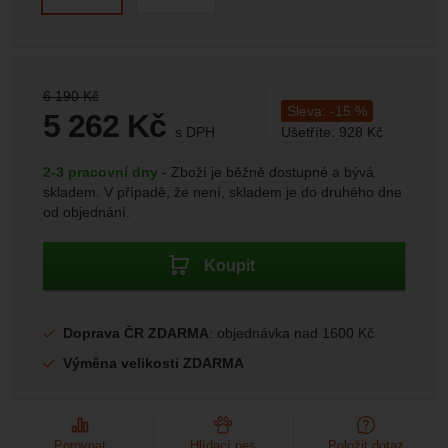
Marketingové
-
abychom vás neobtěžovali nevhodnou
Marketingové
návštěv a zdroje návštěv našich internetových stránek.
.
reklamou
Data získaná pomocí těchto cookies zpracováváme
Povoleno
souhrnně a anonymně, takže nejsme schopni identifikovat
konkrétní uživatele našeho webu.
Původní cena:
6 190
Kč
Zobrazit
Marketingové cookies používáme my nebo naši partneři,
Sleva:
-
15
%
5 262
Kč
abychom vám mohli zobrazit vhodné obsahy nebo reklamy
s DPH
Ušetříte:
928
Kč
jak na našich stránkách, tak na stránkách třetích stran.
(
4 348,76
bez DPH)
Kč
Dostupnost:
2-3 pracovní dny
Zboží je běžně dostupné a bývá
skladem. V případě, že není, skladem je do druhého dne
od objednání.
Koupit
Doprava ČR ZDARMA
: objednávka nad 1600 Kč
Výměna velikosti ZDARMA
Porovnat
Hlídací pes
Položit dotaz