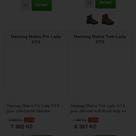
Detail
Porovnat
Detail
Porovnat
Hanwag Makra Pro Lady
Hanwag Makra Trek Lady
GTX
GTX
Hanwag Makra Pro Lady GTX -
Hanwag Makra Trek Lady GTX -
jsou všestranné dámské
jsou dámské kotníkové boty se
kotníkové boty určené pro
sportovním designem a lehkou a
8 590
Kč
-15 %
7 490
Kč
-15 %
vysokohorskou turistiku,...
velmi pod¨hodlnou...
7 302
Kč
6 367
Kč