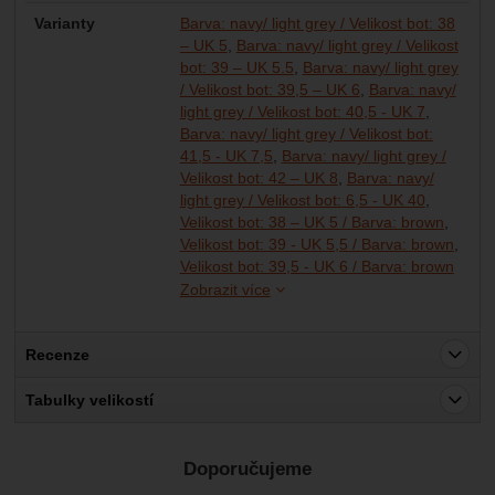
Varianty
Barva: navy/ light grey / Velikost bot: 38
– UK 5
Barva: navy/ light grey / Velikost
bot: 39 – UK 5.5
Barva: navy/ light grey
/ Velikost bot: 39,5 – UK 6
Barva: navy/
light grey / Velikost bot: 40,5 - UK 7
Barva: navy/ light grey / Velikost bot:
41,5 - UK 7,5
Barva: navy/ light grey /
Velikost bot: 42 – UK 8
Barva: navy/
light grey / Velikost bot: 6,5 - UK 40
Velikost bot: 38 – UK 5 / Barva: brown
Velikost bot: 39 - UK 5,5 / Barva: brown
Veliko
Veliko
Veliko
Veliko
Velikost bot: 39,5 - UK 6 / Barva: brown
Zobrazit více
Recenze
Pro vkládání recenzí je nutné se přihlásit.
Tabulky velikostí
Recenze
Doporučujeme
Nebyla přidána žádná recenze.