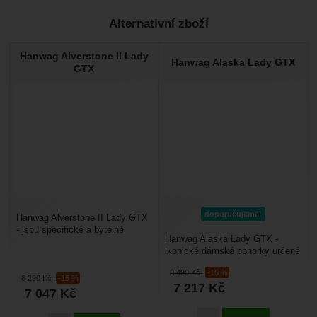
Alternativní zboží
Hanwag Alverstone II Lady
Hanwag Alaska Lady GTX
GTX
doporučujeme!
Hanwag Alverstone II Lady GTX
- jsou specifické a bytelné
Hanwag Alaska Lady GTX -
dámské trekové boty určené do
ikonické dámské pohorky určené
náročného horského...
do velmi náročného terénu. Jsou
8 490
Kč
-15 %
to klasické celokožené...
8 290
Kč
-15 %
7 217
Kč
7 047
Kč