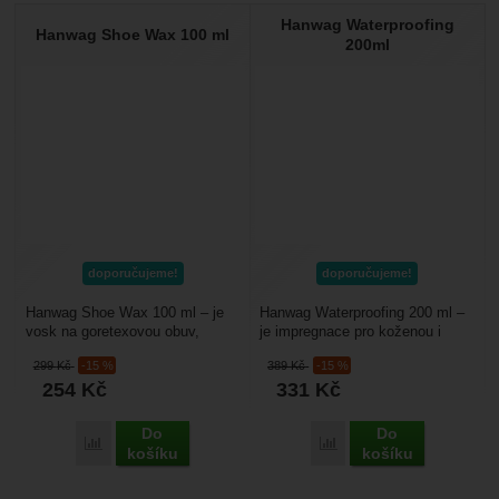
Hanwag Waterproofing
Hanwag Shoe Wax 100 ml
200ml
doporučujeme!
doporučujeme!
Hanwag Shoe Wax 100 ml – je
Hanwag Waterproofing 200 ml –
vosk na goretexovou obuv,
je impregnace pro koženou i
obsahuje přírodní včelí vosk
kombinovanou trekovou obuv.
299
Kč
-15 %
389
Kč
-15 %
s míchaný s karnaubským...
Chrání obuv před...
254
Kč
331
Kč
Do
Do
Porovnat
Porovnat
košíku
košíku