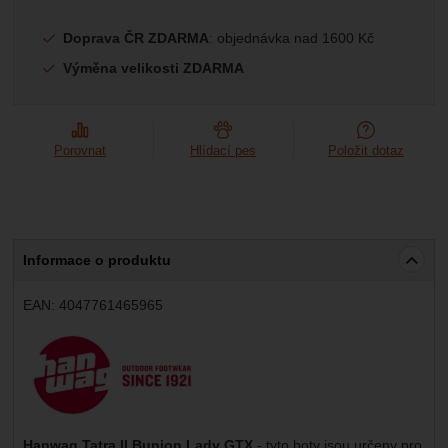
Doprava ČR ZDARMA
: objednávka nad 1600 Kč
Výměna velikosti ZDARMA
Porovnat
Hlídací pes
Položit dotaz
Informace o produktu
EAN:
4047761465965
Výrobce:
Hanwag Tatra II Bunion Lady GTX
- tyto boty jsou určeny pro