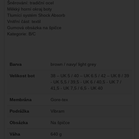
Šněrování: tradiční ocel
Měkký horní okraj boty
Tlumící systém Shock Absorb
Vnitřní část: textil
Gumová obsázka na špičce
Kategorie: B/C
Parametry
Barva
brown / navy/ light grey
Velikost bot
38 – UK 5 / 40 – UK 6.5 / 42 – UK 8 / 39
- UK 5,5 / 39,5 - UK 6 / 40,5 - UK 7 /
41,5 - UK 7,5 / 6,5 - UK 40
Membrána
Gore-tex
Podrážka
Vibram
Obsázka
Na špičce
Váha
640 g