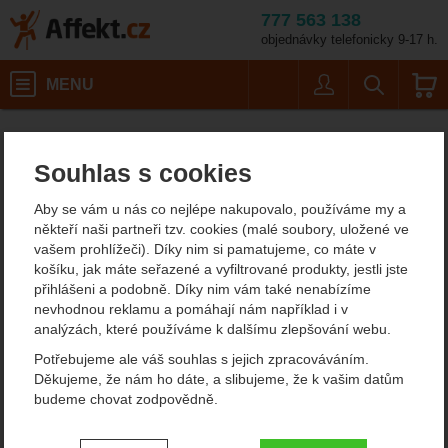
777 563 138
objednávky telefonicky 9-17 h.
Košík
MENU
Uživatel
Vyhledáván
Barva: navy/ l
Dámská outdoorová obuv, trekové boty
Dámské trekové boty do hor na turistiku
Affekt.cz
Obuv
Hanwag Tatra II Bunion Lady GTX
Souhlas s cookies
Hanwag Tatra II Bunion
Aby se vám u nás co nejlépe nakupovalo, používáme my a
Lady GTX
někteří naši partneři tzv. cookies (malé soubory, uložené ve
vašem prohlížeči). Díky nim si pamatujeme, co máte v
košíku, jak máte seřazené a vyfiltrované produkty, jestli jste
přihlášeni a podobně. Díky nim vám také nenabízíme
Fotografie
nevhodnou reklamu a pomáhají nám například i v
analýzách, které používáme k dalšímu zlepšování webu.
Potřebujeme ale váš souhlas s jejich zpracováváním.
Děkujeme, že nám ho dáte, a slibujeme, že k vašim datům
budeme chovat zodpovědně.
Nastavení souhlasů s kategoriemi