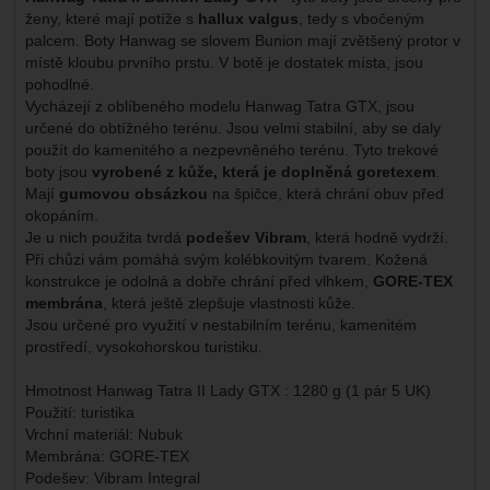
ženy, které mají potíže s
hallux valgus
, tedy s vbočeným
palcem. Boty Hanwag se slovem Bunion mají zvětšený protor v
místě kloubu prvního prstu. V botě je dostatek místa, jsou
pohodlné.
Vycházejí z oblíbeného modelu Hanwag Tatra GTX, jsou
určené do obtížného terénu. Jsou velmi stabilní, aby se daly
použít do kamenitého a nezpevněného terénu. Tyto trekové
boty jsou
vyrobené z kůže, která je doplněná goretexem
.
Mají
gumovou obsázkou
na špičce, která chrání obuv před
okopáním.
Je u nich použita tvrdá
podešev Vibram
, která hodně vydrží.
Při chůzi vám pomáhá svým kolébkovitým tvarem. Kožená
konstrukce je odolná a dobře chrání před vlhkem,
GORE-TEX
membrána
, která ještě zlepšuje vlastnosti kůže.
Jsou určené pro využití v nestabilním terénu, kamenitém
prostředí, vysokohorskou turistiku.
Hmotnost Hanwag Tatra II Lady GTX : 1280 g (1 pár 5 UK)
Použití: turistika
Vrchní materiál: Nubuk
Membrána: GORE-TEX
Podešev: Vibram Integral