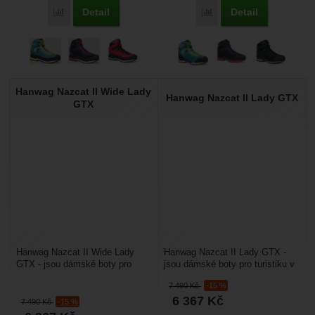
Detail
Detail
Porovnat
Porovnat
Hanwag Nazcat II Wide Lady
Hanwag Nazcat II Lady GTX
GTX
Hanwag Nazcat II Wide Lady
Hanwag Nazcat II Lady GTX -
GTX - jsou dámské boty pro
jsou dámské boty pro turistiku v
turistiku v náročném a
náročném a nestabilním terénu.
7 490
Kč
-15 %
nestabilním terénu. Jsou...
Jsou dostatečně...
6 367
Kč
7 490
Kč
-15 %