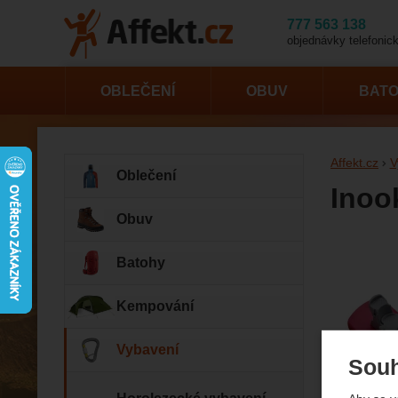
777 563 138
objednávky telefonick
OBLEČENÍ
OBUV
BAT
Affekt.cz
V
Oblečení
Inoo
Obuv
Fotogr
Batohy
Kempování
Vybavení
Souh