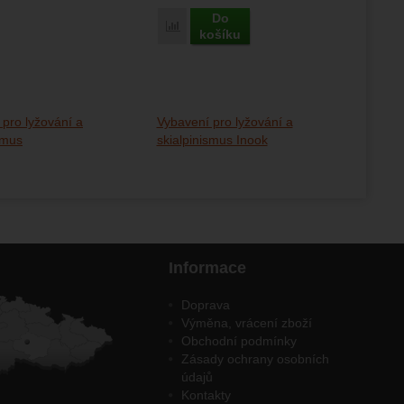
Do
Porovnat
košíku
 pro lyžování a
Vybavení pro lyžování a
smus
skialpinismus Inook
Informace
Doprava
Výměna, vrácení zboží
Obchodní podmínky
Zásady ochrany osobních
údajů
Kontakty