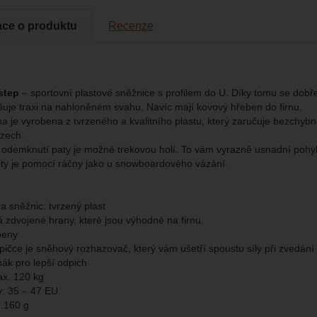
cké
-
abychom věděli, jak se na webu chováte, a mohli náš web dále zl
tické
azit služby jako je chat a podobně.
eno
ace o produktu
Recenze
brazit
kies nám umožňují měření výkonu našeho webu i našich reklamních k
omocí určujeme počet návštěv a zdroje návštěv našich internetových st
.
ngové
-
abychom vás neobtěžovali nevhodnou reklamou
tingové
kaná pomocí těchto cookies zpracováváme souhrnně a anonymně, tak
step
– sportovní plastové sněžnice s profilem do U. Díky tomu se dobř
eno
chopni identifikovat konkrétní uživatele našeho webu.
šuje traxi na nahloněném svahu. Navíc mají kovový hřeben do firnu.
a je vyrobena z tvrzeného a kvalitního plastu, který zaručuje bezchybn
zech.
brazit
gové cookies používáme my nebo naši partneři, abychom vám mohli zo
 odemknutí paty je možné trekovou holí. To vám vyrazně usnadní pohy
bsahy nebo reklamy jak na našich stránkách, tak na stránkách třetích 
ty je pomocí ráčny jako u snowboardového vázání.
a sněžnic: tvrzený plast
 zdvojené hrany, které jsou výhodné na firnu.
beny
pičce je sněhový rozhazovač, který vám ušetří spoustu síly při zvedání
ák pro lepší odpich
x. 120 kg
y: 35 – 47 EU
.160 g