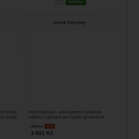
košíku
Inook Odyssey
ro široké
Inook Odyssey – jsou sportovní plastové
ých svahů.
sněžnice zajímavé pro využití od menších
kopců až po horský terén....
3 890
Kč
-10 %
3 501
Kč