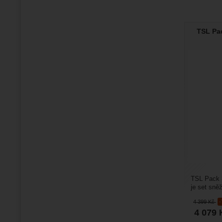
TSL Pac
TSL Pack 3
je set sně
pohyb v z
4 399
Kč
4 079