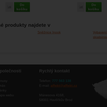
Do
Do
Porovnat
Porovnat
košíku
košíku
é produkty najdete v
Sněžnice Inook
Vybavení
skialpini
polečnosti
Rychlý kontakt
nusy
Telefon:
777 563 138
nás
E-mail:
affekt@affekt.cz
ánky
apa webu
Mánesova 4168,
58001 Havlíčkův Brod