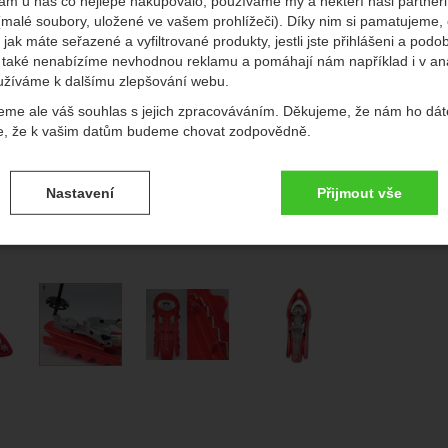
ám u nás co nejlépe nakupovalo, používáme my a někteří naši partneři 
(malé soubory, uložené ve vašem prohlížeči). Díky nim si pamatujeme,
edchozí
násl
 jak máte seřazené a vyfiltrované produkty, jestli jste přihlášeni a podo
také nenabízíme nevhodnou reklamu a pomáhají nám například i v an
užíváme k dalšímu zlepšování webu.
Do
eme ale váš souhlas s jejich zpracováváním. Děkujeme, že nám ho dát
Vý
e, že k vašim datům budeme chovat zodpovědně.
vení souhlasů s kategoriemi cookies
P
Nastavení
Přijmout vše
.
ké
-
bez těchto cookies náš web nebude fungovat
ické
AKTIVNÍ
brazit
é cookies umožňují váš průchod nákupním košíkem, porovnávání prod
afie
zbytné funkce.
ční a rozšířené funkce
-
abyste nemuseli vše nastavovat znovu a aby
renční a rozšířené funkce
.
li spojit např. pomocí chatu
eno
brazit
to cookies vám práci s naším webem dokážeme ještě zpříjemnit. Doká
vat vaše nastavení, mohou vám pomoci s vyplňováním formulářů, um