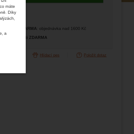
tzv.
 co máte
edující
bně. Díky
alýzách,
prava ČR ZDARMA
: objednávka nad 1600 Kč
e, a
měna velikosti ZDARMA
orovnat
Hlídací pes
Položit dotaz
uktů a
ste se s
žeme si
ožní