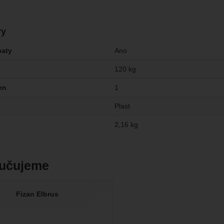
ry
paty
Ano
120 kg
en
1
Plast
2,16 kg
učujeme
Fizan Elbrus