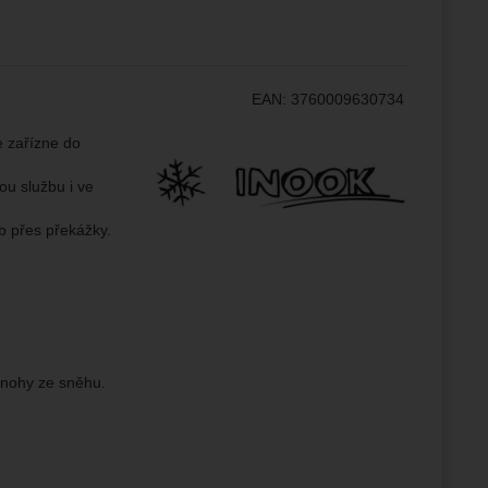
.
epšovat
ampaní.
EAN:
3760009630734
ránek.
že
Výrobce:
e zařízne do
ou službu i ve
brazit
b přes překážky.
stran.
 nohy ze sněhu.