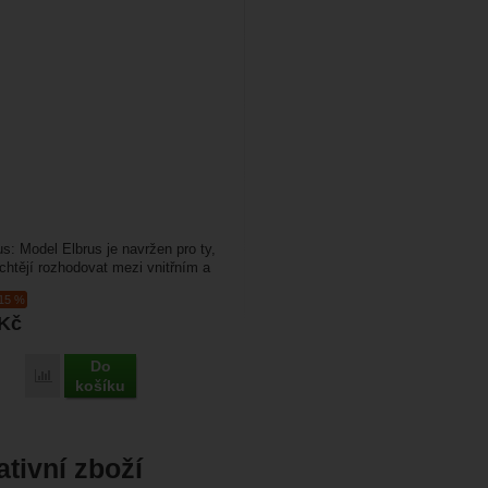
us: Model Elbrus je navržen pro ty,
echtějí rozhodovat mezi vnitřním a
ystémem...
-15 %
Kč
Do
Porovnat
košíku
ativní zboží