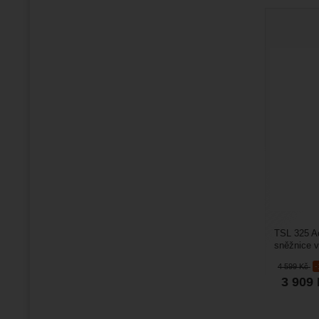
TSL 325 Ac
sněžnice v
jim ani zle
4 599
Kč
3 909