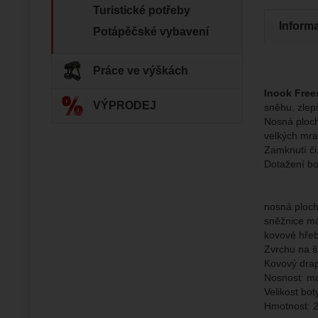
Analyti
Analy
Turistické potřeby
nám zobr
Povol
Inform
Potápěčské vybavení
Zo
Tyto coo
Práce ve výškách
Jejich p
Marketi
Marke
Data zís
Inook Free
Povol
VÝPRODEJ
nejsme s
sněhu, zlep
Nosná ploch
velkých mra
Zo
Marketin
Zamknutí či
vhodné o
Dotažení bo
nosná ploch
sněžnice má
kovové hře
Zvrchu na š
Kovový drap
Nosnost: ma
Velikost bot
Hmotnost: 2