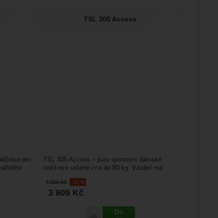
TSL 305 Access
něžnice pro
TSL 305 Access – jsou sportovní dámské
važitého
sněžnice určené cca do 80 kg. Vázání má
v přední části přezku,...
4 599
Kč
-15 %
3 909
Kč
Do
Porovnat