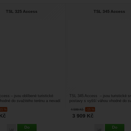
TSL 325 Access
TSL 345 Access
cess – jsou oblíbené turistické
TSL 345 Access – jsou turistické s
hodné do svažitého terénu a nevadí
postavy s vyšší váhou vhodné do s
dovatělý...
terénu a nevadí...
-15 %
4 599
Kč
-15 %
Kč
3 909
Kč
Do
Do
Porovnat
Porovnat