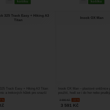
košíku
košíku
k 325 Track Easy + Hiking A3
Inook OX Man
Titan
25 Track Easy + Hiking A3 Titan:
Inook OX Man – plastové sněžnice p
žnic a trekových hůlek pro snazší
použití, hodí se i do hor nebo prudk
asněženém...
Tvar sněžnic...
-7 %
3 990
Kč
-10 %
Kč
3 591
Kč