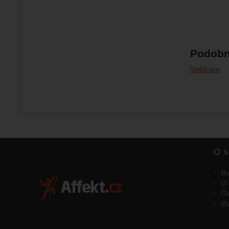
Podobn
Sněžnice
O s
Bo
O 
Čl
M