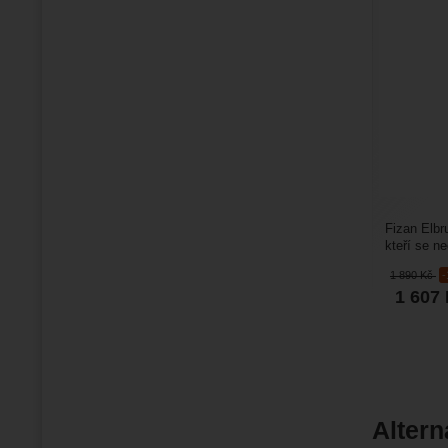
Fizan Elbr
kteří se n
vnějším s
1 890
Kč
1 607
Altern