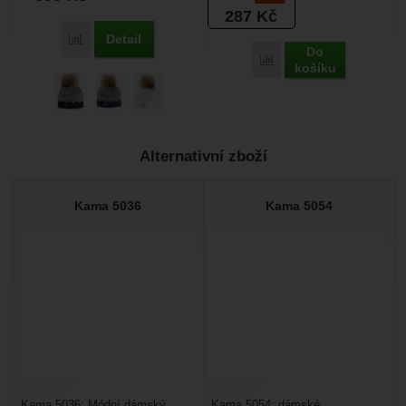
287
Kč
Detail
Porovnat
Do
Porovnat
košíku
Alternativní zboží
Kama 5036
Kama 5054
Kama 5036: Módní dámský
Kama 5054: dámské