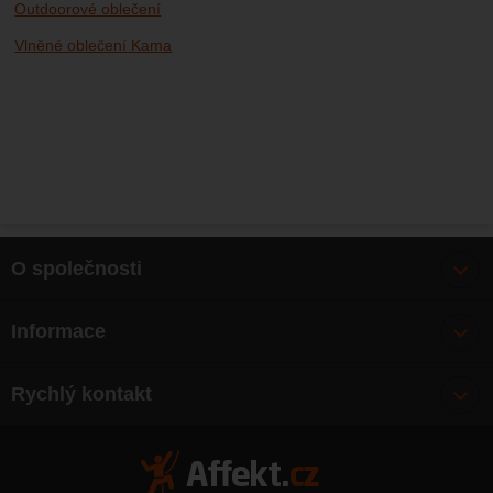
Outdoorové oblečení
Vlněné oblečení Kama
O společnosti
Bonusy
Informace
O nás
Doprava
Články
Rychlý kontakt
Výměna, vrácení zboží
Mapa webu
Obchodní podmínky
Zásady ochrany osobních údajů