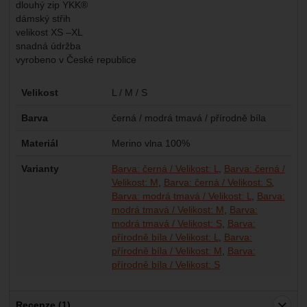
dlouhý zip YKK®
dámský střih
velikost XS –XL
snadná údržba
vyrobeno v České republice
Parametry
Velikost
L / M / S
Barva
černá / modrá tmavá / přírodně bíla
Materiál
Merino vlna 100%
Varianty
Barva: černá / Velikost: L
Barva: černá /
Velikost: M
Barva: černá / Velikost: S
Barva: modrá tmavá / Velikost: L
Barva:
modrá tmavá / Velikost: M
Barva:
modrá tmavá / Velikost: S
Barva:
přírodně bíla / Velikost: L
Barva:
přírodně bíla / Velikost: M
Barva:
přírodně bíla / Velikost: S
Recenze (1)