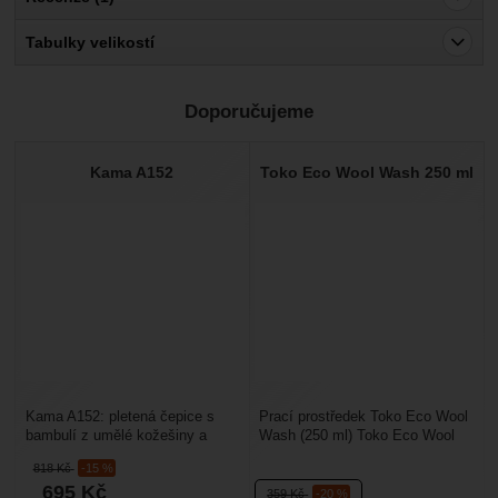
Pro vkládání recenzí je nutné se přihlásit.
Tabulky velikostí
Recenze
Doporučujeme
Ověřený zákazník
25. 9. 2025 10:48
Kama A152
Toko Eco Wool Wash 250 ml
Zatím nevím, nenosila jsem
Pěkný vzhled, příjemný materiál, skvěle sedí
Kama A152: pletená čepice s
Prací prostředek Toko Eco Wool
bambulí z umělé kožešiny a
Wash (250 ml) Toko Eco Wool
jemným vzorem. Je teplá a díky
Wash je ekologický tekutý prací
818
Kč
-15 %
vnitřnímu pruhu...
prostředek...
695
Kč
359
Kč
-20 %