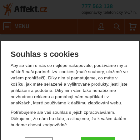
777 563 138
objednávky telefonicky 9-17 h.
Košík
MENU
Uživatel
Vyhledáván
Barva: černá / Velikost: S
Dámské outdoorové oblečení
Dámské vlněné svetry
Affekt.cz
Oblečení
Kama 5028
Souhlas s cookies
Kama 5028
Aby se vám u nás co nejlépe nakupovalo, používáme my a
5
někteří naši partneři tzv. cookies (malé soubory, uložené ve
vašem prohlížeči). Díky nim si pamatujeme, co máte v
Fotografie
košíku, jak máte seřazené a vyfiltrované produkty, jestli jste
přihlášeni a podobně. Díky nim vám také nenabízíme
nevhodnou reklamu a pomáhají nám například i v
analýzách, které používáme k dalšímu zlepšování webu.
Potřebujeme ale váš souhlas s jejich zpracováváním.
Děkujeme, že nám ho dáte, a slibujeme, že k vašim datům
budeme chovat zodpovědně.
Nastavení souhlasů s kategoriemi