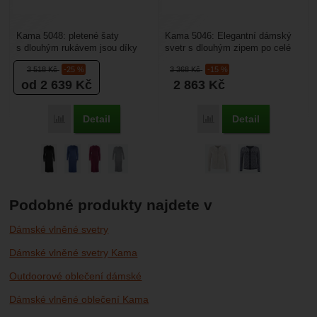
Kama 5048: pletené šaty
Kama 5046: Elegantní dámský
s dlouhým rukávem jsou díky
svetr s dlouhým zipem po celé
kvalitní přízi Schoeller vhodné k
přední straně. Svetr je vyrobený
3 518
Kč
-25 %
3 368
Kč
-15 %
univerzálnímu využití...
z kvalitního...
od 2 639
Kč
2 863
Kč
Detail
Detail
Porovnat
Porovnat
Podobné produkty najdete v
Dámské vlněné svetry
Dámské vlněné svetry Kama
Outdoorové oblečení dámské
Dámské vlněné oblečení Kama