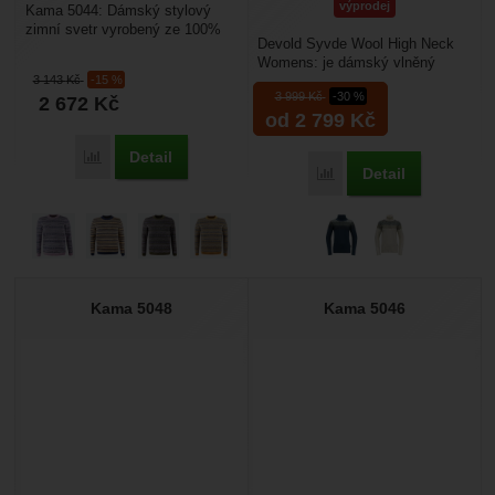
výprodej
Kama 5044: Dámský stylový
zimní svetr vyrobený ze 100%
Devold Syvde Wool High Neck
kvalitní merino vlny. Merino vlna
Womens: je dámský vlněný
je příjemná...
3 143
Kč
-15 %
svetr s rolákem. Svetr je teplý
3 999
Kč
-30 %
2 672
Kč
díky nové norské...
od 2 799
Kč
Detail
Porovnat
Detail
Porovnat
Kama 5048
Kama 5046